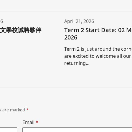
26
April 21, 2026
中文學校誠聘夥伴
Term 2 Start Date: 02 
2026
Term 2 is just around the cor
are excited to welcome all our
returning…
ds are marked
*
Email
*