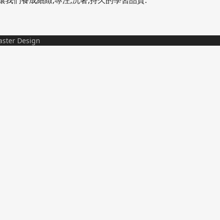
我們養成細緻,專注,沉著,持久的學習品質.
ster Design