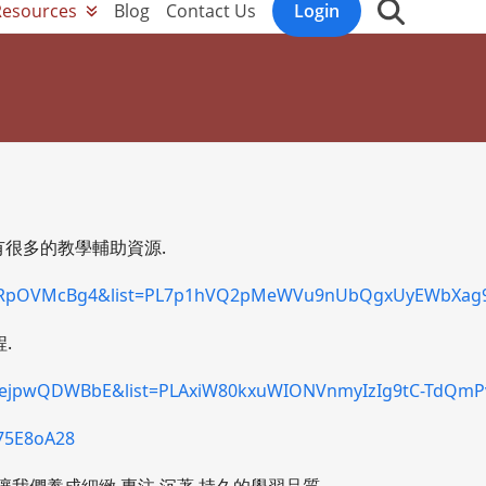
Resources
Blog
Contact Us
Login
有很多的教學輔助資源.
oGRpOVMcBg4&list=PL7p1hVQ2pMeWVu9nUbQgxUyEWbXag9
.
=XejpwQDWBbE&list=PLAxiW80kxuWIONVnmyIzIg9tC-TdQmP
775E8oA28