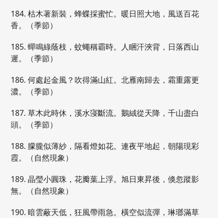
184. 枯木著新裝，蜂蝶採蜜忙。暖日照大地，風送百花
香。（季節）
185. 蟬鳴綠蔭枝，蚊蠅稱霸時。人睏汗浹背，日落西山
遲。（季節）
186. 何處起金風？吹得滿山紅。北雁南歸去，霜重露更
濃。（季節）
187. 草木此時休，溪水寖斷流。鵝絨從天降，千山盡白
頭。（季節）
188. 朦朧似薄紗，隔看燈如花。連夜平地起，朝陽現彩
霞。（自然現象）
189. 晶瑩小圓珠，花瓣葉上浮。旭日東昇後，倏忽蹤影
無。（自然現象）
190. 暗雲蔽天低，狂風帶雨急。橫空似流彈，琳瑯滿草