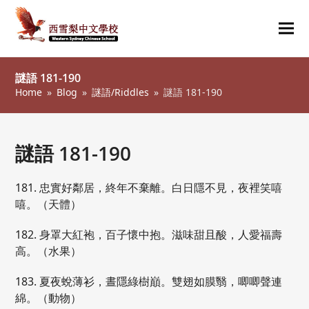
Ope
Clos
mob
mob
謎語 181-190
me
me
Home
»
Blog
»
謎語/Riddles
»
謎語 181-190
謎語 181-190
181. 忠實好鄰居，終年不棄離。白日隱不見，夜裡笑嘻
嘻。（天體）
182. 身罩大紅袍，百子懷中抱。滋味甜且酸，人愛福壽
高。（水果）
183. 夏夜蛻薄衫，晝隱綠樹巔。雙翅如膜翳，唧唧聲連
綿。（動物）