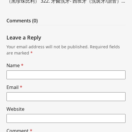
（黑珍珠比利） 322. 牙醫洗牙- 西班牙（洗斑牙/諧音）…
Comments (0)
Leave a Reply
Your email address will not be published.
Required fields
are marked
*
Name
*
Email
*
Website
Comment
*