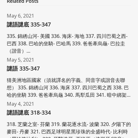
Related Posts
May 6, 2021
謎語謎底 335-347
335. 錦綉山河- 美國 336. 海床- 海地 337. 四川巴蜀之西-
巴西 338. 巴哈的坐騎- 巴哈馬 339. 爸爸牽烏龜- 巴拉圭
（諧音）…
May 5, 2021
謎語 335-347
猜美洲地區國家（須就譯名的字義、同音字或諧音去聯
想） 335. 錦綉山河 336. 海床 337. 四川巴蜀之西 338. 巴
哈的坐騎 339. 爸爸牽烏龜 340. 馬犁瓜田 341. 暗中綁架…
May 4, 2021
謎語謎底 318-334
318. 芝蘭之室- 芬蘭 319. 蘭花逐水流- 波蘭 320. 夕陽下的
麥田- 丹麥 321. 巴西足球明星黑珍珠的全盛時代- 比利時