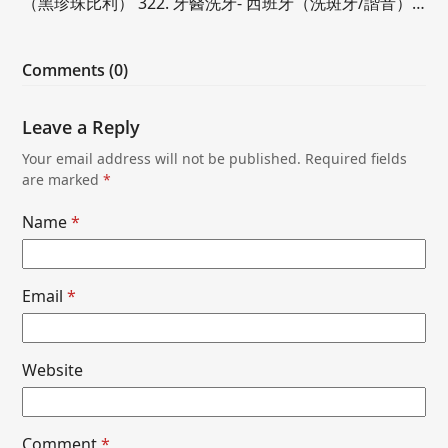
（黑珍珠比利） 322. 牙醫洗牙- 西班牙（洗斑牙/諧音）…
Comments (0)
Leave a Reply
Your email address will not be published.
Required fields
are marked
*
Name
*
Email
*
Website
Comment
*