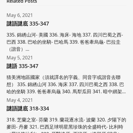
Related Posts
May 6, 2021
謎語謎底 335-347
335. 錦綉山河- 美國 336. 海床- 海地 337. 四川巴蜀之西-
巴西 338. 巴哈的坐騎- 巴哈馬 339. 爸爸牽烏龜- 巴拉圭
（諧音）…
May 5, 2021
謎語 335-347
猜美洲地區國家（須就譯名的字義、同音字或諧音去聯
想） 335. 錦綉山河 336. 海床 337. 四川巴蜀之西 338. 巴
哈的坐騎 339. 爸爸牽烏龜 340. 馬犁瓜田 341. 暗中綁架…
May 4, 2021
謎語謎底 318-334
318. 芝蘭之室- 芬蘭 319. 蘭花逐水流- 波蘭 320. 夕陽下的
麥田- 丹麥 321. 巴西足球明星黑珍珠的全盛時代- 比利時