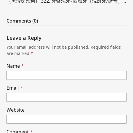
（黑珍珠比利） 322. 牙醫洗牙- 西班牙（洗斑牙/諧音）…
Comments (0)
Leave a Reply
Your email address will not be published.
Required fields
are marked
*
Name
*
Email
*
Website
Comment
*