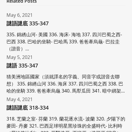
Related Posts
May 6, 2021
謎語謎底 335-347
335. 錦綉山河- 美國 336. 海床- 海地 337. 四川巴蜀之西-
巴西 338. 巴哈的坐騎- 巴哈馬 339. 爸爸牽烏龜- 巴拉圭
（諧音）…
May 5, 2021
謎語 335-347
猜美洲地區國家（須就譯名的字義、同音字或諧音去聯
想） 335. 錦綉山河 336. 海床 337. 四川巴蜀之西 338. 巴
哈的坐騎 339. 爸爸牽烏龜 340. 馬犁瓜田 341. 暗中綁架…
May 4, 2021
謎語謎底 318-334
318. 芝蘭之室- 芬蘭 319. 蘭花逐水流- 波蘭 320. 夕陽下的
麥田- 丹麥 321. 巴西足球明星黑珍珠的全盛時代- 比利時