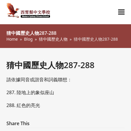
Ope
Clos
mob
mob
猜中國歷史人物287-288
me
me
Home
»
Blog
»
猜中國歷史人物
»
猜中國歷史人物287-288
猜中國歷史人物287-288
請依據同音或諧音和詞義聯想：
287. 陸地上的象似座山
288. 紅色的亮光
Share This