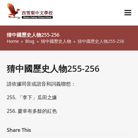
Ope
Clos
mob
mob
猜中國歷史人物255-256
me
me
Home
»
Blog
»
猜中國歷史人物
»
猜中國歷史人物255-256
猜中國歷史人物255-256
請依據同音或諧音和詞義聯想：
255. 「李下」瓜田之嫌
256. 慶幸有多餘的紅色
Share This