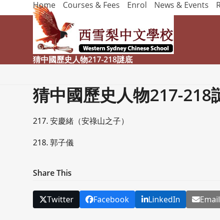
Home
Courses & Fees
Enrol
News & Events
Skip
to
content
猜中國歷史人物217-218謎底
猜中國歷史人物217-218
217. 安慶緒（安祿山之子）
218. 郭子儀
Share This
Twitter
Facebook
LinkedIn
Emai