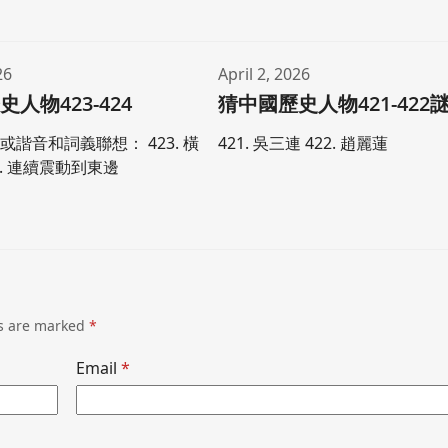
26
April 2, 2026
人物423-424
猜中國歷史人物421-422
諧音和詞義聯想： 423. 橫
421. 吳三連 422. 趙麗蓮
4. 連續震動到東邊
ds are marked
*
Email
*