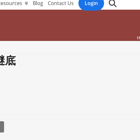
Resources
Blog
Contact Us
Login
H
謎底
l