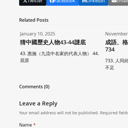
Twitter
Facebook
LinkedIn
Emai
Related Posts
January 10, 2025
November 
猜中國歷史人物43-44謎底
成語、格
734
43. 惠施（九流中名家的代表人物） 44.
屈原
733. 人同
不足
Comments (0)
Leave a Reply
Your email address will not be published.
Required fiel
Name
*