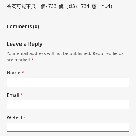
答案可能不只一個- 733. 佌（ci3） 734. 恧（nu4）
Comments (0)
Leave a Reply
Your email address will not be published.
Required fields
are marked
*
Name
*
Email
*
Website