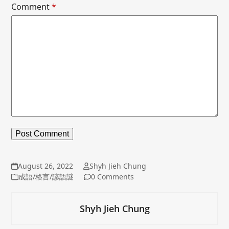
Comment
*
August 26, 2022
Shyh Jieh Chung
成語/格言/諺語謎
0 Comments
Shyh Jieh Chung