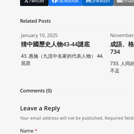
Twitter
Facebook
LinkedIn
Emai
Related Posts
January 10, 2025
November 
猜中國歷史人物43-44謎底
成語、格
734
43. 惠施（九流中名家的代表人物） 44.
屈原
733. 人同
不足
Comments (0)
Leave a Reply
Your email address will not be published.
Required fiel
Name
*