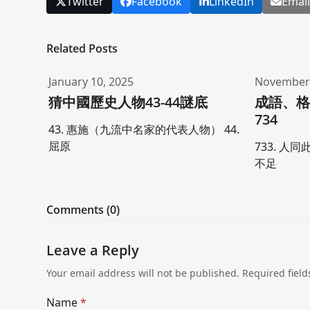
Twitter
Facebook
LinkedIn
Emai
Related Posts
January 10, 2025
November 
猜中國歷史人物43-44謎底
成語、格
734
43. 惠施（九流中名家的代表人物） 44.
屈原
733. 人同
不足
Comments (0)
Leave a Reply
Your email address will not be published.
Required fiel
Name
*