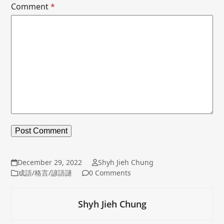
Comment
*
December 29, 2022
Shyh Jieh Chung
成語/格言/諺語謎
0 Comments
Shyh Jieh Chung