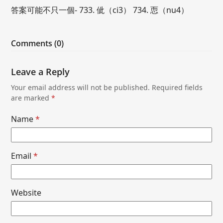
答案可能不只一個- 733. 佌（ci3） 734. 恧（nu4）
Comments (0)
Leave a Reply
Your email address will not be published.
Required fields
are marked
*
Name
*
Email
*
Website