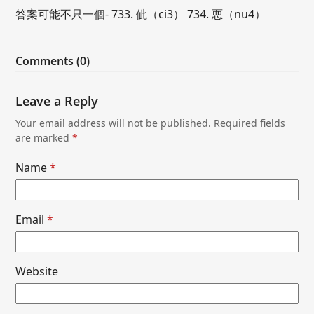
答案可能不只一個- 733. 佌（ci3） 734. 恧（nu4）
Comments (0)
Leave a Reply
Your email address will not be published.
Required fields
are marked
*
Name
*
Email
*
Website