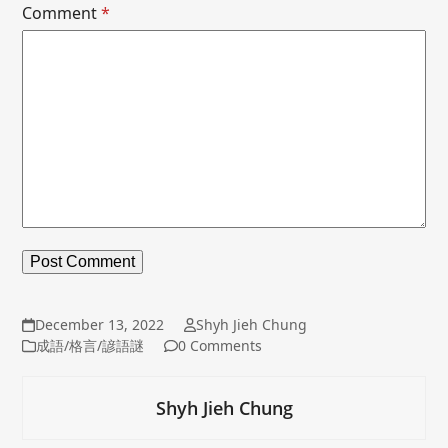
Comment
*
December 13, 2022
Shyh Jieh Chung
成語/格言/諺語謎
0 Comments
Shyh Jieh Chung