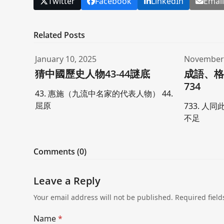
Twitter
Facebook
LinkedIn
Emai
Related Posts
January 10, 2025
November 
猜中國歷史人物43-44謎底
成語、格
734
43. 惠施（九流中名家的代表人物） 44.
屈原
733. 人同
不足
Comments (0)
Leave a Reply
Your email address will not be published.
Required fiel
Name
*