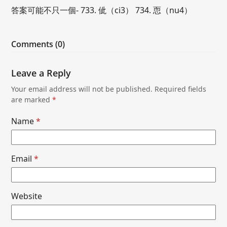
答案可能不只一個- 733. 佌（ci3） 734. 恧（nu4）
Comments (0)
Leave a Reply
Your email address will not be published.
Required fields
are marked
*
Name
*
Email
*
Website