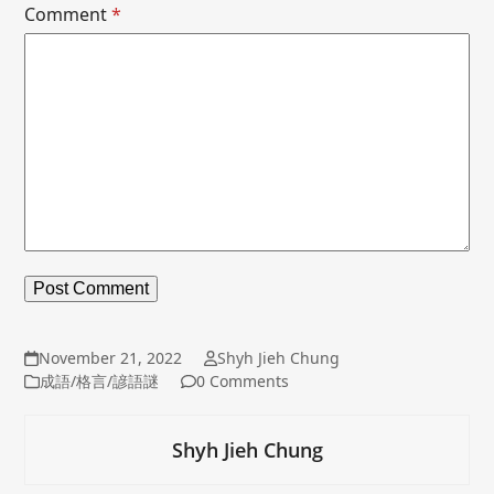
Comment
*
November 21, 2022
Shyh Jieh Chung
成語/格言/諺語謎
0 Comments
Shyh Jieh Chung