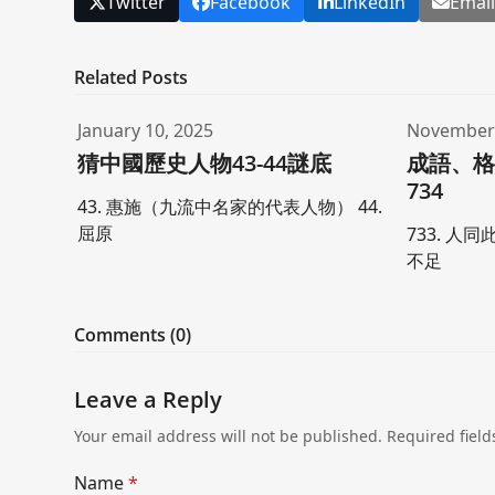
Twitter
Facebook
LinkedIn
Emai
Related Posts
January 10, 2025
November 
猜中國歷史人物43-44謎底
成語、格
734
43. 惠施（九流中名家的代表人物） 44.
屈原
733. 人同
不足
Comments (0)
Leave a Reply
Your email address will not be published.
Required fiel
Name
*