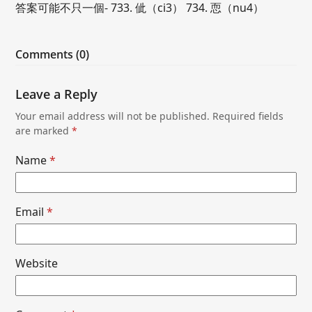
答案可能不只一個- 733. 佌（ci3） 734. 恧（nu4）
Comments (0)
Leave a Reply
Your email address will not be published.
Required fields
are marked
*
Name
*
Email
*
Website