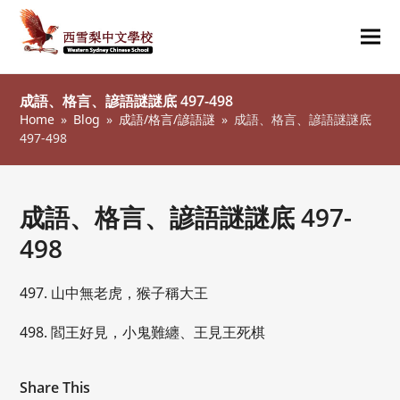
Ope
Clos
mob
mob
成語、格言、諺語謎謎底 497-498
me
me
Home
»
Blog
»
成語/格言/諺語謎
»
成語、格言、諺語謎謎底
497-498
成語、格言、諺語謎謎底 497-
498
497. 山中無老虎，猴子稱大王
498. 閻王好見，小鬼難纏、王見王死棋
Share This