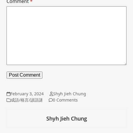
Comment
*
February 3, 2024
Shyh Jieh Chung
成語/格言/諺語謎
0 Comments
Shyh Jieh Chung