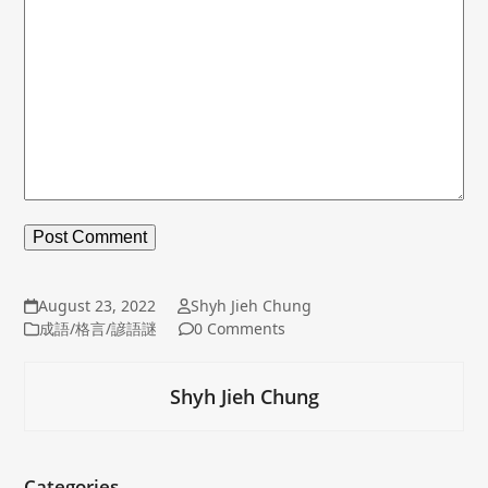
August 23, 2022
Shyh Jieh Chung
成語/格言/諺語謎
0 Comments
Shyh Jieh Chung
Categories