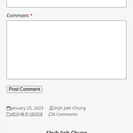
Comment
*
January 25, 2023
Shyh Jieh Chung
成語/格言/諺語謎
0 Comments
Shyh Jieh Chung