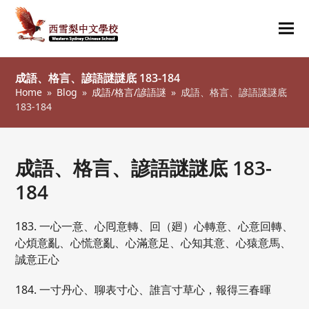
Ope
Clos
mob
mob
成語、格言、諺語謎謎底 183-184
me
me
Home
»
Blog
»
成語/格言/諺語謎
»
成語、格言、諺語謎謎底
183-184
成語、格言、諺語謎謎底 183-
184
183. 一心一意、心囘意轉、回（廻）心轉意、心意回轉、
心煩意亂、心慌意亂、心滿意足、心知其意、心猿意馬、
誠意正心
184. 一寸丹心、聊表寸心、誰言寸草心，報得三春暉