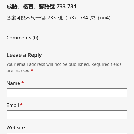
成語、格言、諺語謎 733-734
答案可能不只一個- 733. 佌（ci3） 734. 恧（nu4）
Comments (0)
Leave a Reply
Your email address will not be published.
Required fields
are marked
*
Name
*
Email
*
Website