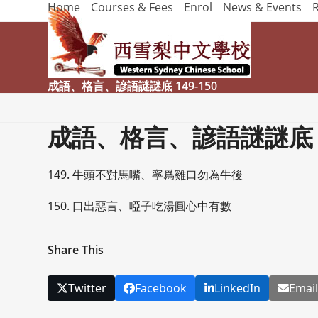
Home
Courses & Fees
Enrol
News & Events
Skip
to
content
成語、格言、諺語謎謎底 149-150
成語、格言、諺語謎謎底 14
149. 牛頭不對馬嘴、寧爲雞口勿為牛後
150. 口出惡言、啞子吃湯圓心中有數
Share This
Twitter
Facebook
LinkedIn
Emai