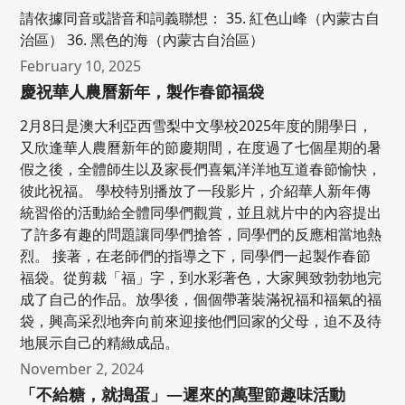
請依據同音或諧音和詞義聯想： 35. 紅色山峰（內蒙古自
治區） 36. 黑色的海（內蒙古自治區）
February 10, 2025
慶祝華人農曆新年，製作春節福袋
2月8日是澳大利亞西雪梨中文學校2025年度的開學日，
又欣逢華人農曆新年的節慶期間，在度過了七個星期的暑
假之後，全體師生以及家長們喜氣洋洋地互道春節愉快，
彼此祝福。 學校特別播放了一段影片，介紹華人新年傳
統習俗的活動給全體同學們觀賞，並且就片中的內容提出
了許多有趣的問題讓同學們搶答，同學們的反應相當地熱
烈。 接著，在老師們的指導之下，同學們一起製作春節
福袋。從剪裁「福」字，到水彩著色，大家興致勃勃地完
成了自己的作品。放學後，個個帶著裝滿祝福和福氣的福
袋，興高采烈地奔向前來迎接他們回家的父母，迫不及待
地展示自己的精緻成品。
November 2, 2024
「不給糖，就搗蛋」―遲來的萬聖節趣味活動