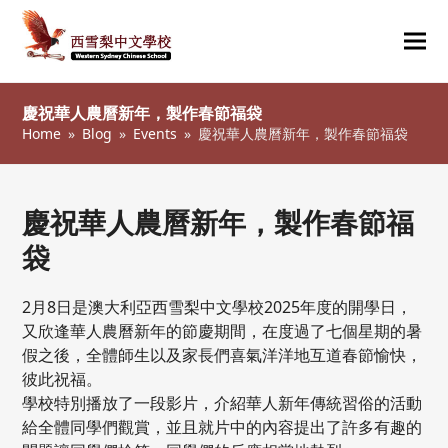
Ope
Clos
mob
mob
慶祝華人農曆新年，製作春節福袋
me
me
Home
»
Blog
»
Events
»
慶祝華人農曆新年，製作春節福袋
慶祝華人農曆新年，製作春節福
袋
2月8日是澳大利亞西雪梨中文學校2025年度的開學日，
又欣逢華人農曆新年的節慶期間，在度過了七個星期的暑
假之後，全體師生以及家長們喜氣洋洋地互道春節愉快，
彼此祝福。
學校特別播放了一段影片，介紹華人新年傳統習俗的活動
給全體同學們觀賞，並且就片中的內容提出了許多有趣的