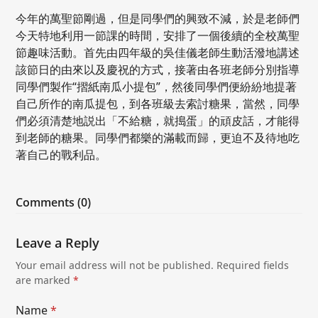
今年的萬聖節剛過，但是同學們的興致不減，於是老師們
今天特地利用一節課的時間，安排了一個後續的全校萬聖
節趣味活動。首先由四年級的吳佳儀老師生動活潑地講述
該節日的由來以及慶祝的方式，接著由各班老師分別指導
同學們製作“摺紙南瓜小提包”，然後同學們便紛紛地提著
自己所作的南瓜提包，到各班級去索討糖果，當然，同學
們必須清楚地説出「不給糖，就搗蛋」的頑皮話，才能得
到老師的糖果。同學們都樂的滿載而歸，更迫不及待地吃
著自己的戰利品。
Comments (0)
Leave a Reply
Your email address will not be published.
Required fields
are marked
*
Name
*