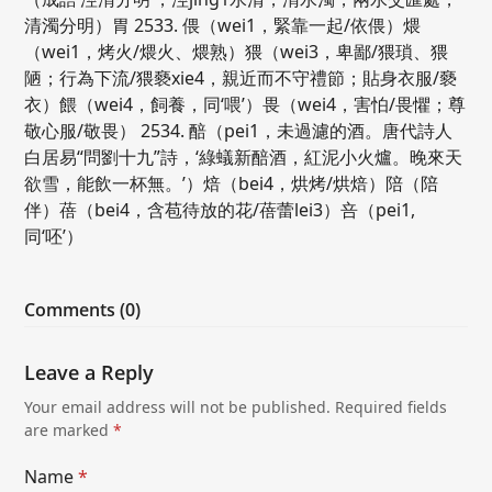
清濁分明）胃 2533. 偎（wei1，緊靠一起/依偎）煨
（wei1，烤火/煨火、煨熟）猥（wei3，卑鄙/猥瑣、猥
陋；行為下流/猥褻xie4，親近而不守禮節；貼身衣服/褻
衣）餵（wei4，飼養，同‘喂’）畏（wei4，害怕/畏懼；尊
敬心服/敬畏） 2534. 醅（pei1，未過濾的酒。唐代詩人
白居易“問劉十九”詩，‘綠蟻新醅酒，紅泥小火爐。晚來天
欲雪，能飲一杯無。’）焙（bei4，烘烤/烘焙）陪（陪
伴）蓓（bei4，含苞待放的花/蓓蕾lei3）咅（pei1,
同‘呸’）
Comments (0)
Leave a Reply
Your email address will not be published.
Required fields
are marked
*
Name
*