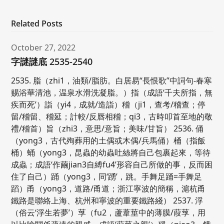
Related Posts
October 27, 2022
字謎謎底 2535-2540
2535. 脂（zhi1，油類/脂肪。白居易“長恨歌”中詞句-春寒
赐浴華清池，温泉水滑洗凝脂。）指（成語‘千夫所指，無
疾而死’）詣（yi4，成就/造詣）稽（ji1，查考/稽查；停
留/稽留、稽延；計較/反唇相稽；qi3，古時叩首至地的敬
禮/稽首）旨（zhi3，意思/意旨；美味/甘旨） 2536. 俑
（yong3，古代殉葬用的土偶或木偶/兵馬俑）桶（指飯
桶）蛹（yong3，昆蟲的幼蟲吐絲將自己包裹起來，等待
成蟲；成語‘作繭jian3自縛fu4’形容自己所做的事，反而困
住了自己）踊（yong3，同‘踴’，跳。手舞足踊=手舞足
蹈）甬（yong3，道路/甬道；浙江寧波的簡稱，滬杭甬
鐵路是聯絡上海、杭州和寧波的重要鐵路綫） 2537. 浮
（俗云‘浮生若夢’）莩（fu2，蘆葦莖中的薄膜/葭莩，用