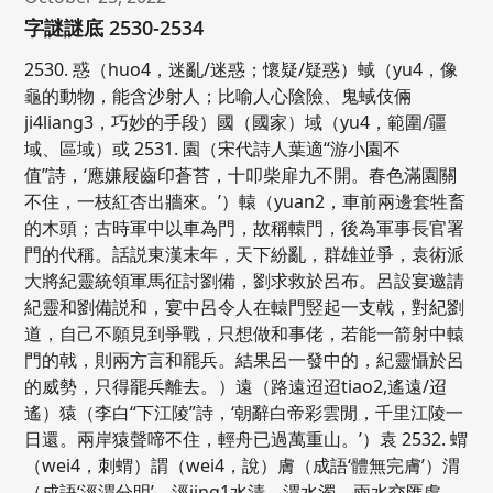
字謎謎底 2530-2534
2530. 惑（huo4，迷亂/迷惑；懷疑/疑惑）蜮（yu4，像
龜的動物，能含沙射人；比喻人心陰險、鬼蜮伎倆
ji4liang3，巧妙的手段）國（國家）域（yu4，範圍/疆
域、區域）或 2531. 園（宋代詩人葉適“游小園不
值”詩，‘應嫌屐齒印蒼苔，十叩柴扉九不開。春色滿園關
不住，一枝紅杏出牆來。’）轅（yuan2，車前兩邊套牲畜
的木頭；古時軍中以車為門，故稱轅門，後為軍事長官署
門的代稱。話説東漢末年，天下紛亂，群雄並爭，袁術派
大將紀靈統領軍馬征討劉備，劉求救於呂布。呂設宴邀請
紀靈和劉備説和，宴中呂令人在轅門竪起一支戟，對紀劉
道，自己不願見到爭戰，只想做和事佬，若能一箭射中轅
門的戟，則兩方言和罷兵。結果呂一發中的，紀靈懾於呂
的威勢，只得罷兵離去。）遠（路遠迢迢tiao2,遙遠/迢
遙）猿（李白“下江陵”詩，‘朝辭白帝彩雲閒，千里江陵一
日還。兩岸猿聲啼不住，輕舟已過萬重山。’）袁 2532. 蝟
（wei4，刺蝟）謂（wei4，說）膚（成語‘體無完膚’）渭
（成語‘涇渭分明’，涇jing1水清，渭水濁，兩水交匯處，