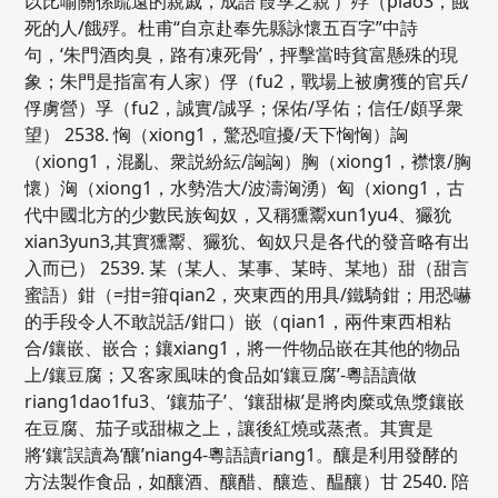
以比喻關係疏遠的親戚，成語‘葭莩之親’）殍（piao3，餓
死的人/餓殍。杜甫“自京赴奉先縣詠懷五百字”中詩
句，‘朱門酒肉臭，路有凍死骨’，抨擊當時貧富懸殊的現
象；朱門是指富有人家）俘（fu2，戰場上被虜獲的官兵/
俘虜營）孚（fu2，誠實/誠孚；保佑/孚佑；信任/頗孚衆
望） 2538. 恟（xiong1，驚恐喧擾/天下恟恟）詾
（xiong1，混亂、衆説紛紜/詾詾）胸（xiong1，襟懷/胸
懷）洶（xiong1，水勢浩大/波濤洶湧）匈（xiong1，古
代中國北方的少數民族匈奴，又稱獯鬻xun1yu4、玁狁
xian3yun3,其實獯鬻、玁狁、匈奴只是各代的發音略有出
入而已） 2539. 某（某人、某事、某時、某地）甜（甜言
蜜語）鉗（=拑=箝qian2，夾東西的用具/鐵騎鉗；用恐嚇
的手段令人不敢説話/鉗口）嵌（qian1，兩件東西相粘
合/鑲嵌、嵌合；鑲xiang1，將一件物品嵌在其他的物品
上/鑲豆腐；又客家風味的食品如‘鑲豆腐’-粵語讀做
riang1dao1fu3、‘鑲茄子’、‘鑲甜椒’是將肉糜或魚漿鑲嵌
在豆腐、茄子或甜椒之上，讓後紅燒或蒸煮。其實是
將‘鑲’誤讀為‘釀’niang4-粵語讀riang1。釀是利用發酵的
方法製作食品，如釀酒、釀醋、釀造、醖釀）甘 2540. 陪