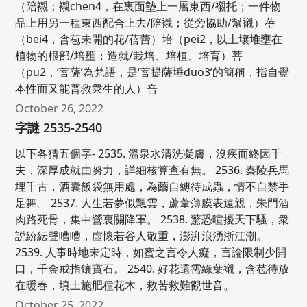
（陪襯；襯chen4，在裏面墊上一層東西/襯托；一件物
品上用另一種東西配合上去/陪襯；從旁協助/幫襯）蓓
（bei4，含苞未開的花/蓓蕾）培（pei2，以土壤堆壅在
植物的根部/培壅；造就/栽培、培植、培育）菩
（pu2，‘菩薩’為梵語，是‘菩提薩埵duo3’的簡稱，指自覺
本性而又能普救衆生的人）咅
October 26, 2022
字謎 2535-2540
以下各猜五個字- 2535. 溫泉水清洗凝膚，沒疾而終因千
夫，深厚成就由努力，詳細核算查有無。 2536. 秦陵兵馬
埋千古，酒囊飯袋無用處，為繭自縛待成蟲，情不自禁手
足舞。 2537. 人生若夢似飄雲，蘆葦薄膜表遠親，朱門酒
肉路死骨，集中營裏關降軍。 2538. 驚恐喧擾天下騷，衆
説紛紜聲嘈嘈，虛懷若谷人敬重，澎湃浪湧浙江潮。
2539. 人事時地未定時，如蜜之言令人癡，言論限制少開
口，千金戒指鑲寶石。 2540. 好花還需綠葉襯，含苞待放
在暖春，填土施肥種花木，救苦救難觀世音。
October 25, 2022