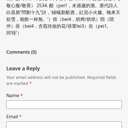
敬心服/敬畏） 2534. 醅（pei1，未過濾的酒。唐代詩人
白居易“問劉十九”詩，‘綠蟻新醅酒，紅泥小火爐。晚來天
欲雪，能飲一杯無。’）焙（bei4，烘烤/烘焙）陪（陪
伴）蓓（bei4，含苞待放的花/蓓蕾lei3）咅（pei1,
同‘呸’）
Comments (0)
Leave a Reply
Your email address will not be published.
Required fields
are marked
*
Name
*
Email
*