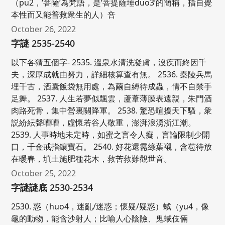
（pu2，‘菩薩’為梵語，是‘菩提薩埵duo3’的簡稱，指自覺
本性而又能普救衆生的人）咅
October 26, 2022
字謎 2535-2540
以下各猜五個字- 2535. 溫泉水清洗凝膚，沒疾而終因千
夫，深厚成就由努力，詳細核算查有無。 2536. 秦陵兵馬
埋千古，酒囊飯袋無用處，為繭自縛待成蟲，情不自禁手
足舞。 2537. 人生若夢似飄雲，蘆葦薄膜表遠親，朱門酒
肉路死骨，集中營裏關降軍。 2538. 驚恐喧擾天下騷，衆
説紛紜聲嘈嘈，虛懷若谷人敬重，澎湃浪湧浙江潮。
2539. 人事時地未定時，如蜜之言令人癡，言論限制少開
口，千金戒指鑲寶石。 2540. 好花還需綠葉襯，含苞待放
在暖春，填土施肥種花木，救苦救難觀世音。
October 25, 2022
字謎謎底 2530-2534
2530. 惑（huo4，迷亂/迷惑；懷疑/疑惑）蜮（yu4，像
龜的動物，能含沙射人；比喻人心陰險、鬼蜮伎倆