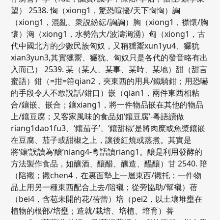
望） 2538. 恟（xiong1，驚恐喧擾/天下恟恟）詾
（xiong1，混亂、衆説紛紜/詾詾）胸（xiong1，襟懷/胸
懷）洶（xiong1，水勢浩大/波濤洶湧）匈（xiong1，古
代中國北方的少數民族匈奴，又稱獯鬻xun1yu4、玁狁
xian3yun3,其實獯鬻、玁狁、匈奴只是各代的發音略有出
入而已） 2539. 某（某人、某事、某時、某地）甜（甜言
蜜語）鉗（=拑=箝qian2，夾東西的用具/鐵騎鉗；用恐嚇
的手段令人不敢説話/鉗口）嵌（qian1，兩件東西相粘
合/鑲嵌、嵌合；鑲xiang1，將一件物品嵌在其他的物品
上/鑲豆腐；又客家風味的食品如‘鑲豆腐’-粵語讀做
riang1dao1fu3、‘鑲茄子’、‘鑲甜椒’是將肉糜或魚漿鑲嵌
在豆腐、茄子或甜椒之上，讓後紅燒或蒸煮。其實是
將‘鑲’誤讀為‘釀’niang4-粵語讀riang1。釀是利用發酵的
方法製作食品，如釀酒、釀醋、釀造、醖釀）甘 2540. 陪
（陪襯；襯chen4，在裏面墊上一層東西/襯托；一件物
品上用另一種東西配合上去/陪襯；從旁協助/幫襯）蓓
（bei4，含苞未開的花/蓓蕾）培（pei2，以土壤堆壅在
植物的根部/培壅；造就/栽培、培植、培育）菩