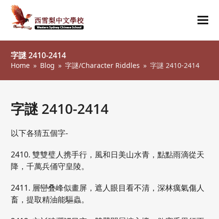
Ope
Clos
mob
mob
字謎 2410-2414
me
me
Home
»
Blog
»
字謎/Character Riddles
»
字謎 2410-2414
字謎 2410-2414
以下各猜五個字-
2410. 雙雙璧人携手行，風和日美山水青，點點雨滴從天
降，千萬兵俑守皇陵。
2411. 層巒叠峰似畫屏，遮人眼目看不清，深林癘氣傷人
畜，提取精油能驅蟲。