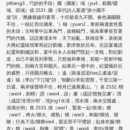
ji4liang3，巧妙的手段）國（國家）域（yu4，範圍/疆
域、區域）或 2531. 園（宋代詩人葉適“游小園不
值”詩，‘應嫌屐齒印蒼苔，十叩柴扉九不開。春色滿園關
不住，一枝紅杏出牆來。’）轅（yuan2，車前兩邊套牲畜
的木頭；古時軍中以車為門，故稱轅門，後為軍事長官署
門的代稱。話説東漢末年，天下紛亂，群雄並爭，袁術派
大將紀靈統領軍馬征討劉備，劉求救於呂布。呂設宴邀請
紀靈和劉備説和，宴中呂令人在轅門竪起一支戟，對紀劉
道，自己不願見到爭戰，只想做和事佬，若能一箭射中轅
門的戟，則兩方言和罷兵。結果呂一發中的，紀靈懾於呂
的威勢，只得罷兵離去。）遠（路遠迢迢tiao2,遙遠/迢
遙）猿（李白“下江陵”詩，‘朝辭白帝彩雲閒，千里江陵一
日還。兩岸猿聲啼不住，輕舟已過萬重山。’）袁 2532. 蝟
（wei4，刺蝟）謂（wei4，說）膚（成語‘體無完膚’）渭
（成語‘涇渭分明’，涇jing1水清，渭水濁，兩水交匯處，
清濁分明）胃 2533. 偎（wei1，緊靠一起/依偎）煨
（wei1，烤火/煨火、煨熟）猥（wei3，卑鄙/猥瑣、猥
陋；行為下流/猥褻xie4，親近而不守禮節；貼身衣服/褻
衣）餵（wei4，飼養，同‘喂’）畏（wei4，害怕/畏懼；尊