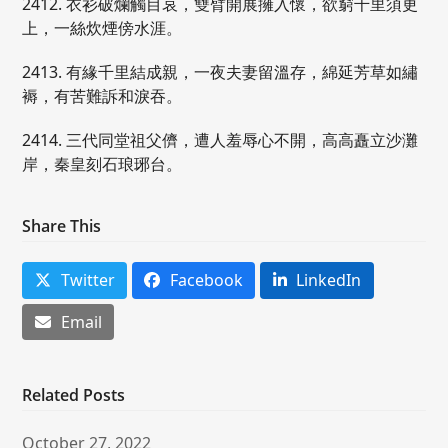
2412. 衣衫破爛觸目哀，雙臂開展擁入懷，欲窮千里須更
上，一絲炊煙傍水涯。
2413. 有緣千里結成親，一夜夫妻留溫存，綿延芳草如繡
褥，有苦難訴和淚吞。
2414. 三代同堂祖父儕，遭人羞辱心不開，高高矗立沙灘
岸，秦皇刻石琅琊台。
Share This
Twitter
Facebook
LinkedIn
Email
Related Posts
October 27, 2022