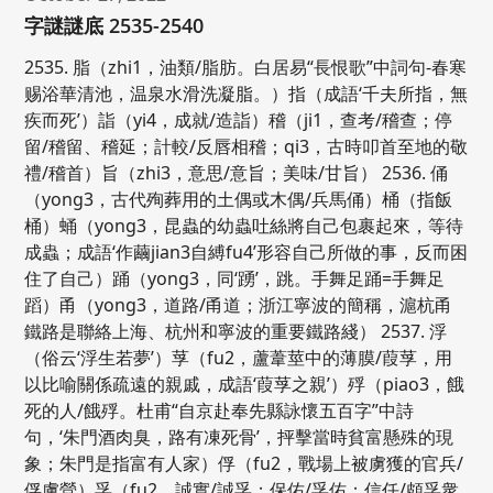
字謎謎底 2535-2540
2535. 脂（zhi1，油類/脂肪。白居易“長恨歌”中詞句-春寒
赐浴華清池，温泉水滑洗凝脂。）指（成語‘千夫所指，無
疾而死’）詣（yi4，成就/造詣）稽（ji1，查考/稽查；停
留/稽留、稽延；計較/反唇相稽；qi3，古時叩首至地的敬
禮/稽首）旨（zhi3，意思/意旨；美味/甘旨） 2536. 俑
（yong3，古代殉葬用的土偶或木偶/兵馬俑）桶（指飯
桶）蛹（yong3，昆蟲的幼蟲吐絲將自己包裹起來，等待
成蟲；成語‘作繭jian3自縛fu4’形容自己所做的事，反而困
住了自己）踊（yong3，同‘踴’，跳。手舞足踊=手舞足
蹈）甬（yong3，道路/甬道；浙江寧波的簡稱，滬杭甬
鐵路是聯絡上海、杭州和寧波的重要鐵路綫） 2537. 浮
（俗云‘浮生若夢’）莩（fu2，蘆葦莖中的薄膜/葭莩，用
以比喻關係疏遠的親戚，成語‘葭莩之親’）殍（piao3，餓
死的人/餓殍。杜甫“自京赴奉先縣詠懷五百字”中詩
句，‘朱門酒肉臭，路有凍死骨’，抨擊當時貧富懸殊的現
象；朱門是指富有人家）俘（fu2，戰場上被虜獲的官兵/
俘虜營）孚（fu2，誠實/誠孚；保佑/孚佑；信任/頗孚衆