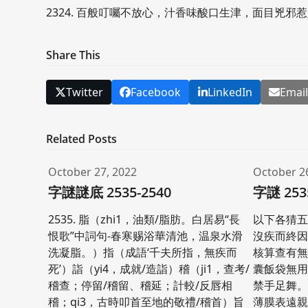
2324. 百般叮囑不放心，汁香味酸口生津，面目兇邪
Share This
Twitter
Facebook
LinkedIn
Emai
Related Posts
October 27, 2022
October 2
字謎謎底 2535-2540
字謎 253
2535. 脂（zhi1，油類/脂肪。白居易“長
以下各猜五個
恨歌”中詞句-春寒赐浴華清池，温泉水滑
沒疾而終
洗凝脂。）指（成語‘千夫所指，無疾而
核算查有無。
死’）詣（yi4，成就/造詣）稽（ji1，查考/
囊飯袋無
稽查；停留/稽留、稽延；計較/反唇相
禁手足舞。 
稽；qi3，古時叩首至地的敬禮/稽首）旨
薄膜表遠