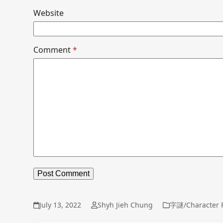
Website
Comment
*
July 13, 2022
Shyh Jieh Chung
字謎/Character R