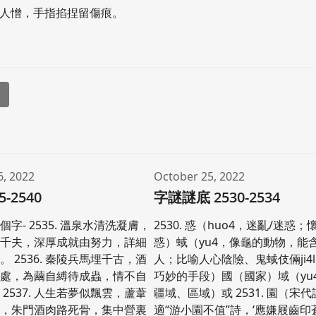
惹人憎，手指掐捏留傷痕。
l
6, 2022
October 25, 2022
5-2540
字謎謎底 2530-2534
字- 2535. 溫泉水清洗凝膚，
2530. 惑（huo4，迷亂/迷惑；
因千夫，深厚成就由努力，詳細
惑）蜮（yu4，像龜的動物，能
 2536. 秦陵兵馬埋千古，酒
人；比喻人心陰險、鬼蜮伎倆ji4li
用處，為繭自縛待成蟲，情不自
巧妙的手段）國（國家）域（yu
2537. 人生若夢似飄雲，蘆葦
疆域、區域）或 2531. 園（宋
親，朱門酒肉路死骨，集中營裏
適“游小園不值”詩，‘應嫌屐齒