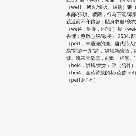
（wei1，烤火/煨火、煨熟）猥（
卑鄙/猥瑣、猥陋；行為下流/猥褻x
親近而不守禮節；貼身衣服/褻
（wei4，飼養，同‘喂’）畏（we
畏懼；尊敬心服/敬畏） 2534. 
（pei1，未過濾的酒。唐代詩人
易“問劉十九”詩，‘綠蟻新醅酒
爐。晚來天欲雪，能飲一杯無。’
（bei4，烘烤/烘焙）陪（陪伴
（bei4，含苞待放的花/蓓蕾lei
（pei1,同‘呸’）