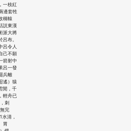
，一枝紅
前兩邊套牲
故稱轅
話説東漢
術派大將
於呂布。
中呂令人
自己不願
一箭射中
果呂一發
罷兵離
/迢遙）猿
彩雲閒，千
，輕舟已
4，刺
體無完
g1水清，
）胃
偎）煨