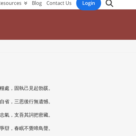
Resources
Blog
Contact Us
Login
斷糧處，固執己見起勃豀。
常自省，三思後行無遺憾。
少志氣，支吾其詞把密藏。
為爭辯，春眠不覺啼鳥聲。