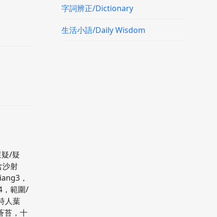
字詞辨正/Dictionary
生活小語/Daily Wisdom
懷疑/疑
含沙射
ang3，
4，範圍/
代詩人葉
印蒼苔，十