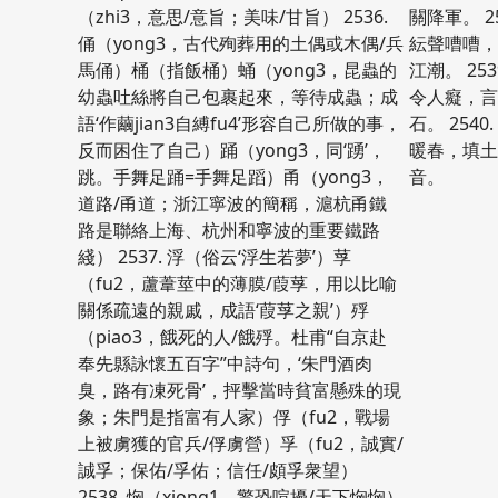
（zhi3，意思/意旨；美味/甘旨） 2536.
關降軍。 2
俑（yong3，古代殉葬用的土偶或木偶/兵
紜聲嘈嘈
馬俑）桶（指飯桶）蛹（yong3，昆蟲的
江潮。 25
幼蟲吐絲將自己包裹起來，等待成蟲；成
令人癡，
語‘作繭jian3自縛fu4’形容自己所做的事，
石。 254
反而困住了自己）踊（yong3，同‘踴’，
暖春，填
跳。手舞足踊=手舞足蹈）甬（yong3，
音。
道路/甬道；浙江寧波的簡稱，滬杭甬鐵
路是聯絡上海、杭州和寧波的重要鐵路
綫） 2537. 浮（俗云‘浮生若夢’）莩
（fu2，蘆葦莖中的薄膜/葭莩，用以比喻
關係疏遠的親戚，成語‘葭莩之親’）殍
（piao3，餓死的人/餓殍。杜甫“自京赴
奉先縣詠懷五百字”中詩句，‘朱門酒肉
臭，路有凍死骨’，抨擊當時貧富懸殊的現
象；朱門是指富有人家）俘（fu2，戰場
上被虜獲的官兵/俘虜營）孚（fu2，誠實/
誠孚；保佑/孚佑；信任/頗孚衆望）
2538. 恟（xiong1，驚恐喧擾/天下恟恟）