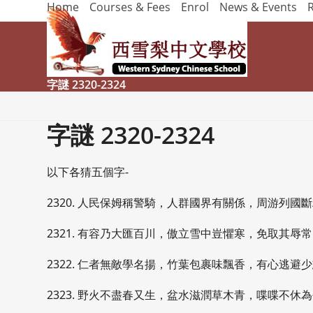
Home
Courses & Fees
Enrol
News & Events
Skip
to
content
字謎 2320-2324
字謎 2320-2324
以下各猜五個字-
2320. 人民保姆稱警騎，人群國界有關係，周游列國
2321. 有容乃大匯百川，傲立雪中豈懼寒，免取其辱
2322. 仁者無敵學名揚，竹葉包裹味飄香，有心逃避
2323. 野火不盡春又生，盆水滋潤草木青，喋喋不休