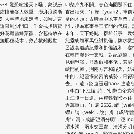
538. 驚恐喧擾天下騷，衆説紛
叩柴扉九不開。春色滿園關不住
，虛懷若谷人敬重，澎湃浪湧浙
杏出牆來。’）轅（yuan2，車
39. 人事時地未定時，如蜜之言
畜的木頭；古時軍中以車為門，
言論限制少開口，千金戒指鑲寶
門，後為軍事長官署門的代稱。
0. 好花還需綠葉襯，含苞待放在
末年，天下紛亂，群雄並爭，袁
土施肥種花木，救苦救難觀世
紀靈統領軍馬征討劉備，劉求救
呂設宴邀請紀靈和劉備説和，宴
在轅門竪起一支戟，對紀劉道，
見到爭戰，只想做和事佬，若能
轅門的戟，則兩方言和罷兵。結
中的，紀靈懾於呂的威勢，只得
去。）遠（路遠迢迢tiao2,遙遠
（李白“下江陵”詩，‘朝辭白帝
里江陵一日還。兩岸猿聲啼不住
過萬重山。’）袁 2532. 蝟（wei
蝟）謂（wei4，說）膚（成語‘
膚’）渭（成語‘涇渭分明’，涇jin
渭水濁，兩水交匯處，清濁分明
2533. 偎（wei1，緊靠一起/依