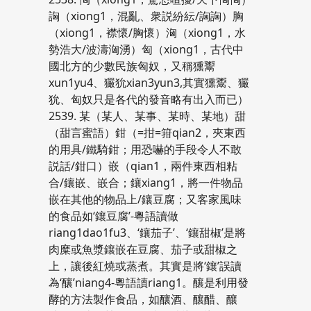
詾（xiong1，混亂、衆説紛紜/詾詾）胸
（xiong1，襟懷/胸懷）洶（xiong1，水
勢浩大/波濤洶湧）匈（xiong1，古代中
國北方的少數民族匈奴，又稱獯鬻
xun1yu4、玁狁xian3yun3,其實獯鬻、玁
狁、匈奴只是各代的發音略有出入而已）
2539. 某（某人、某事、某時、某地）甜
（甜言蜜語）鉗（=拑=箝qian2，夾東西
的用具/鐵騎鉗；用恐嚇的手段令人不敢
説話/鉗口）嵌（qian1，兩件東西相粘
合/鑲嵌、嵌合；鑲xiang1，將一件物品
嵌在其他的物品上/鑲豆腐；又客家風味
的食品如‘鑲豆腐’-粵語讀做
riang1dao1fu3、‘鑲茄子’、‘鑲甜椒’是將
肉糜或魚漿鑲嵌在豆腐、茄子或甜椒之
上，讓後紅燒或蒸煮。其實是將‘鑲’誤讀
為‘釀’niang4-粵語讀riang1。釀是利用發
酵的方法製作食品，如釀酒、釀醋、釀