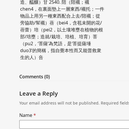
造、醖釀）甘 2540. 陪（陪襯；襯
chen4，在裏面墊上一層東西/襯托；一件
物品上用另一種東西配合上去/陪襯；從
旁協助/幫襯）蓓（bei4，含苞未開的花/
蓓蕾）培（pei2，以土壤堆壅在植物的根
部/培壅；造就/栽培、培植、培育）菩
（pu2，‘菩薩’為梵語，是‘菩提薩埵
duo3’的簡稱，指自覺本性而又能普救衆
生的人）咅
Comments (0)
Leave a Reply
Your email address will not be published.
Required fiel
Name
*