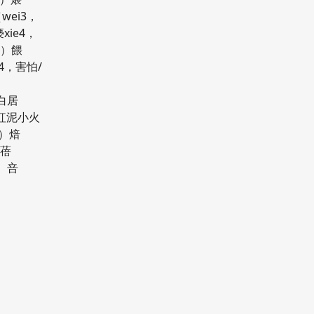
wei3，
ie4，
衣）餵
i4，害怕/
醅
白居
，紅泥小火
）焙
）蓓
3）咅