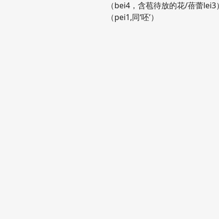
（bei4，含苞待放的花/蓓蕾lei
（pei1,同‘呸’）