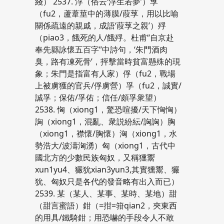
綫） 2537. 浮（俗云‘浮生若夢’）莩
（fu2，蘆葦莖中的薄膜/葭莩，用以比喻
關係疏遠的親戚，成語‘葭莩之親’）殍
（piao3，餓死的人/餓殍。杜甫“自京赴
奉先縣詠懷五百字”中詩句，‘朱門酒肉
臭，路有凍死骨’，抨擊當時貧富懸殊的現
象；朱門是指富有人家）俘（fu2，戰場
上被虜獲的官兵/俘虜營）孚（fu2，誠實/
誠孚；保佑/孚佑；信任/頗孚衆望）
2538. 恟（xiong1，驚恐喧擾/天下恟恟）
詾（xiong1，混亂、衆説紛紜/詾詾）胸
（xiong1，襟懷/胸懷）洶（xiong1，水
勢浩大/波濤洶湧）匈（xiong1，古代中
國北方的少數民族匈奴，又稱獯鬻
xun1yu4、玁狁xian3yun3,其實獯鬻、玁
狁、匈奴只是各代的發音略有出入而已）
2539. 某（某人、某事、某時、某地）甜
（甜言蜜語）鉗（=拑=箝qian2，夾東西
的用具/鐵騎鉗；用恐嚇的手段令人不敢