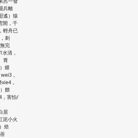
果呂一發
罷兵離
/迢遙）猿
彩雲閒，千
，輕舟已
4，刺
體無完
g1水清，
）胃
偎）煨
wei3，
ie4，
衣）餵
i4，害怕/
醅
白居
，紅泥小火
）焙
）蓓