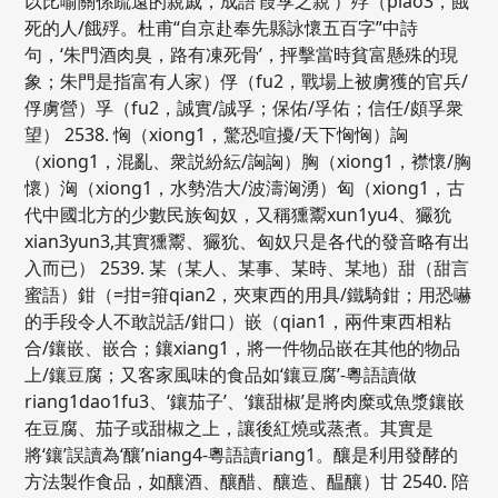
以比喻關係疏遠的親戚，成語‘葭莩之親’）殍（piao3，餓
死的人/餓殍。杜甫“自京赴奉先縣詠懷五百字”中詩
句，‘朱門酒肉臭，路有凍死骨’，抨擊當時貧富懸殊的現
象；朱門是指富有人家）俘（fu2，戰場上被虜獲的官兵/
俘虜營）孚（fu2，誠實/誠孚；保佑/孚佑；信任/頗孚衆
望） 2538. 恟（xiong1，驚恐喧擾/天下恟恟）詾
（xiong1，混亂、衆説紛紜/詾詾）胸（xiong1，襟懷/胸
懷）洶（xiong1，水勢浩大/波濤洶湧）匈（xiong1，古
代中國北方的少數民族匈奴，又稱獯鬻xun1yu4、玁狁
xian3yun3,其實獯鬻、玁狁、匈奴只是各代的發音略有出
入而已） 2539. 某（某人、某事、某時、某地）甜（甜言
蜜語）鉗（=拑=箝qian2，夾東西的用具/鐵騎鉗；用恐嚇
的手段令人不敢説話/鉗口）嵌（qian1，兩件東西相粘
合/鑲嵌、嵌合；鑲xiang1，將一件物品嵌在其他的物品
上/鑲豆腐；又客家風味的食品如‘鑲豆腐’-粵語讀做
riang1dao1fu3、‘鑲茄子’、‘鑲甜椒’是將肉糜或魚漿鑲嵌
在豆腐、茄子或甜椒之上，讓後紅燒或蒸煮。其實是
將‘鑲’誤讀為‘釀’niang4-粵語讀riang1。釀是利用發酵的
方法製作食品，如釀酒、釀醋、釀造、醖釀）甘 2540. 陪