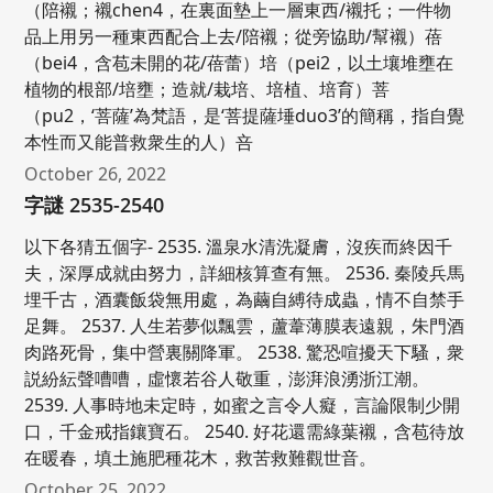
（陪襯；襯chen4，在裏面墊上一層東西/襯托；一件物
品上用另一種東西配合上去/陪襯；從旁協助/幫襯）蓓
（bei4，含苞未開的花/蓓蕾）培（pei2，以土壤堆壅在
植物的根部/培壅；造就/栽培、培植、培育）菩
（pu2，‘菩薩’為梵語，是‘菩提薩埵duo3’的簡稱，指自覺
本性而又能普救衆生的人）咅
October 26, 2022
字謎 2535-2540
以下各猜五個字- 2535. 溫泉水清洗凝膚，沒疾而終因千
夫，深厚成就由努力，詳細核算查有無。 2536. 秦陵兵馬
埋千古，酒囊飯袋無用處，為繭自縛待成蟲，情不自禁手
足舞。 2537. 人生若夢似飄雲，蘆葦薄膜表遠親，朱門酒
肉路死骨，集中營裏關降軍。 2538. 驚恐喧擾天下騷，衆
説紛紜聲嘈嘈，虛懷若谷人敬重，澎湃浪湧浙江潮。
2539. 人事時地未定時，如蜜之言令人癡，言論限制少開
口，千金戒指鑲寶石。 2540. 好花還需綠葉襯，含苞待放
在暖春，填土施肥種花木，救苦救難觀世音。
October 25, 2022