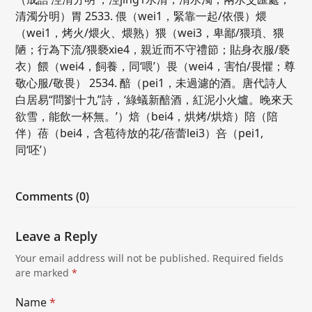
清濁分明）胃 2533. 偎（wei1，緊靠一起/依偎）煨
（wei1，烤火/煨火、煨熟）猥（wei3，卑鄙/猥瑣、猥
陋；行為下流/猥褻xie4，親近而不守禮節；貼身衣服/褻
衣）餵（wei4，飼養，同‘喂’）畏（wei4，害怕/畏懼；尊
敬心服/敬畏） 2534. 醅（pei1，未過濾的酒。唐代詩人
白居易“問劉十九”詩，‘綠蟻新醅酒，紅泥小火爐。晚來天
欲雪，能飲一杯無。’）焙（bei4，烘烤/烘焙）陪（陪
伴）蓓（bei4，含苞待放的花/蓓蕾lei3）咅（pei1,
同‘呸’）
Comments (0)
Leave a Reply
Your email address will not be published.
Required fields
are marked
*
Name
*