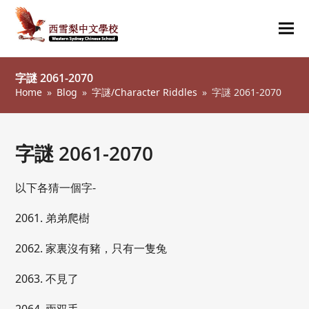
Ope
Clos
mob
mob
字謎 2061-2070
me
me
Home
»
Blog
»
字謎/Character Riddles
»
字謎 2061-2070
字謎 2061-2070
以下各猜一個字-
2061. 弟弟爬樹
2062. 家裏沒有豬，只有一隻兔
2063. 不見了