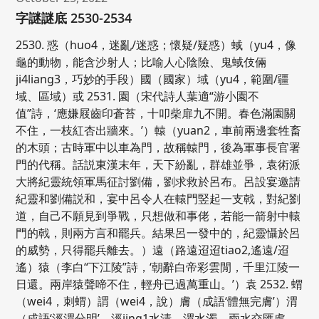
字謎謎底 2530-2534
2530. 惑（huo4，迷亂/迷惑；懷疑/疑惑）蜮（yu4，像
龜的動物，能含沙射人；比喻人心陰險、鬼蜮伎倆
ji4liang3，巧妙的手段）國（國家）域（yu4，範圍/疆
域、區域）或 2531. 園（宋代詩人葉適“游小園不
值”詩，‘應嫌屐齒印蒼苔，十叩柴扉九不開。春色滿園關
不住，一枝紅杏出牆來。’）轅（yuan2，車前兩邊套牲畜
的木頭；古時軍中以車為門，故稱轅門，後為軍事長官署
門的代稱。話説東漢末年，天下紛亂，群雄並爭，袁術派
大將紀靈統領軍馬征討劉備，劉求救於呂布。呂設宴邀請
紀靈和劉備説和，宴中呂令人在轅門竪起一支戟，對紀劉
道，自己不願見到爭戰，只想做和事佬，若能一箭射中轅
門的戟，則兩方言和罷兵。結果呂一發中的，紀靈懾於呂
的威勢，只得罷兵離去。）遠（路遠迢迢tiao2,遙遠/迢
遙）猿（李白“下江陵”詩，‘朝辭白帝彩雲閒，千里江陵一
日還。兩岸猿聲啼不住，輕舟已過萬重山。’）袁 2532. 蝟
（wei4，刺蝟）謂（wei4，說）膚（成語‘體無完膚’）渭
（成語‘涇渭分明’，涇jing1水清，渭水濁，兩水交匯處，