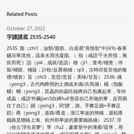
Related Posts
October 27, 2022
字謎謎底 2535-2540
2535. 脂（zhi1，油類/脂肪。白居易“長恨歌”中詞句-春寒
赐浴華清池，温泉水滑洗凝脂。）指（成語‘千夫所指，無
疾而死’）詣（yi4，成就/造詣）稽（ji1，查考/稽查；停
留/稽留、稽延；計較/反唇相稽；qi3，古時叩首至地的敬
禮/稽首）旨（zhi3，意思/意旨；美味/甘旨） 2536. 俑
（yong3，古代殉葬用的土偶或木偶/兵馬俑）桶（指飯
桶）蛹（yong3，昆蟲的幼蟲吐絲將自己包裹起來，等待
成蟲；成語‘作繭jian3自縛fu4’形容自己所做的事，反而困
住了自己）踊（yong3，同‘踴’，跳。手舞足踊=手舞足
蹈）甬（yong3，道路/甬道；浙江寧波的簡稱，滬杭甬
鐵路是聯絡上海、杭州和寧波的重要鐵路綫） 2537. 浮
（俗云‘浮生若夢’）莩（fu2，蘆葦莖中的薄膜/葭莩，用