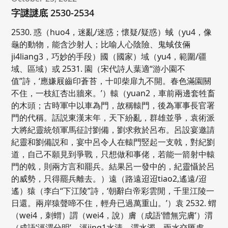
字謎謎底 2530-2534
2530. 惑（huo4，迷亂/迷惑；懷疑/疑惑）蜮（yu4，像
龜的動物，能含沙射人；比喻人心陰險、鬼蜮伎倆
ji4liang3，巧妙的手段）國（國家）域（yu4，範圍/疆
域、區域）或 2531. 園（宋代詩人葉適“游小園不
值”詩，‘應嫌屐齒印蒼苔，十叩柴扉九不開。春色滿園關
不住，一枝紅杏出牆來。’）轅（yuan2，車前兩邊套牲畜
的木頭；古時軍中以車為門，故稱轅門，後為軍事長官署
門的代稱。話説東漢末年，天下紛亂，群雄並爭，袁術派
大將紀靈統領軍馬征討劉備，劉求救於呂布。呂設宴邀請
紀靈和劉備説和，宴中呂令人在轅門竪起一支戟，對紀劉
道，自己不願見到爭戰，只想做和事佬，若能一箭射中轅
門的戟，則兩方言和罷兵。結果呂一發中的，紀靈懾於呂
的威勢，只得罷兵離去。）遠（路遠迢迢tiao2,遙遠/迢
遙）猿（李白“下江陵”詩，‘朝辭白帝彩雲閒，千里江陵一
日還。兩岸猿聲啼不住，輕舟已過萬重山。’）袁 2532. 蝟
（wei4，刺蝟）謂（wei4，說）膚（成語‘體無完膚’）渭
（成語‘涇渭分明’，涇jing1水清，渭水濁，兩水交匯處，