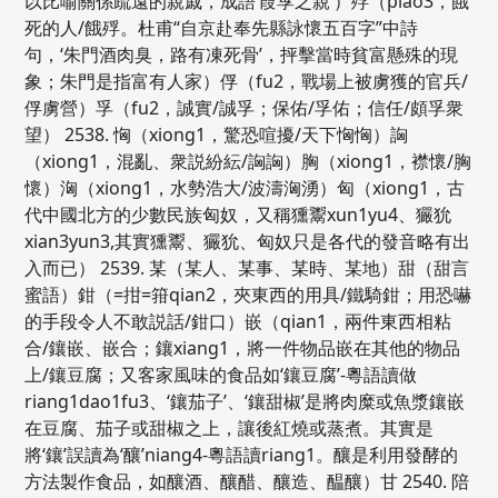
以比喻關係疏遠的親戚，成語‘葭莩之親’）殍（piao3，餓
死的人/餓殍。杜甫“自京赴奉先縣詠懷五百字”中詩
句，‘朱門酒肉臭，路有凍死骨’，抨擊當時貧富懸殊的現
象；朱門是指富有人家）俘（fu2，戰場上被虜獲的官兵/
俘虜營）孚（fu2，誠實/誠孚；保佑/孚佑；信任/頗孚衆
望） 2538. 恟（xiong1，驚恐喧擾/天下恟恟）詾
（xiong1，混亂、衆説紛紜/詾詾）胸（xiong1，襟懷/胸
懷）洶（xiong1，水勢浩大/波濤洶湧）匈（xiong1，古
代中國北方的少數民族匈奴，又稱獯鬻xun1yu4、玁狁
xian3yun3,其實獯鬻、玁狁、匈奴只是各代的發音略有出
入而已） 2539. 某（某人、某事、某時、某地）甜（甜言
蜜語）鉗（=拑=箝qian2，夾東西的用具/鐵騎鉗；用恐嚇
的手段令人不敢説話/鉗口）嵌（qian1，兩件東西相粘
合/鑲嵌、嵌合；鑲xiang1，將一件物品嵌在其他的物品
上/鑲豆腐；又客家風味的食品如‘鑲豆腐’-粵語讀做
riang1dao1fu3、‘鑲茄子’、‘鑲甜椒’是將肉糜或魚漿鑲嵌
在豆腐、茄子或甜椒之上，讓後紅燒或蒸煮。其實是
將‘鑲’誤讀為‘釀’niang4-粵語讀riang1。釀是利用發酵的
方法製作食品，如釀酒、釀醋、釀造、醖釀）甘 2540. 陪