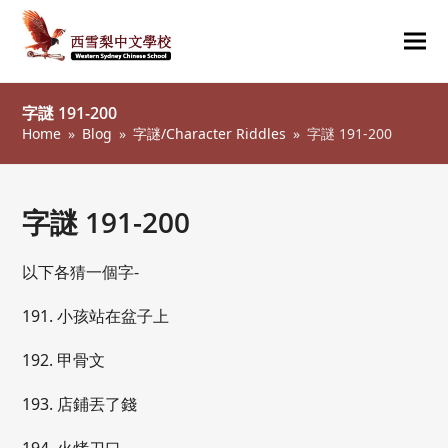
Ope
Clos
mob
mob
字謎 191-200
me
me
Home
»
Blog
»
字謎/Character Riddles
»
字謎 191-200
字謎 191-200
以下各猜一個字-
191. 小孩站在盆子上
192. 甲骨文
193. 店鋪丟了錢