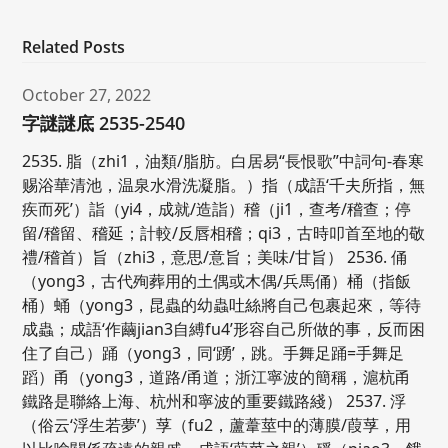
Related Posts
October 27, 2022
字謎謎底 2535-2540
2535. 脂（zhi1，油類/脂肪。白居易“長恨歌”中詞句-春寒
赐浴華清池，温泉水滑洗凝脂。）指（成語‘千夫所指，無
疾而死’）詣（yi4，成就/造詣）稽（ji1，查考/稽查；停
留/稽留、稽延；計較/反唇相稽；qi3，古時叩首至地的敬
禮/稽首）旨（zhi3，意思/意旨；美味/甘旨） 2536. 俑
（yong3，古代殉葬用的土偶或木偶/兵馬俑）桶（指飯
桶）蛹（yong3，昆蟲的幼蟲吐絲將自己包裹起來，等待
成蟲；成語‘作繭jian3自縛fu4’形容自己所做的事，反而困
住了自己）踊（yong3，同‘踴’，跳。手舞足踊=手舞足
蹈）甬（yong3，道路/甬道；浙江寧波的簡稱，滬杭甬
鐵路是聯絡上海、杭州和寧波的重要鐵路綫） 2537. 浮
（俗云‘浮生若夢’）莩（fu2，蘆葦莖中的薄膜/葭莩，用