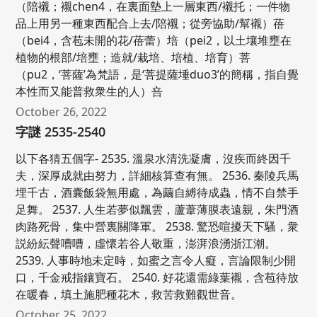
（陪襯；襯chen4，在裏面墊上一層東西/襯托；一件物
品上用另一種東西配合上去/陪襯；從旁協助/幫襯）蓓
（bei4，含苞未開的花/蓓蕾）培（pei2，以土壤堆壅在
植物的根部/培壅；造就/栽培、培植、培育）菩
（pu2，‘菩薩’為梵語，是‘菩提薩埵duo3’的簡稱，指自覺
本性而又能普救衆生的人）咅
October 26, 2022
字謎 2535-2540
以下各猜五個字- 2535. 溫泉水清洗凝膚，沒疾而終因千
夫，深厚成就由努力，詳細核算查有無。 2536. 秦陵兵馬
埋千古，酒囊飯袋無用處，為繭自縛待成蟲，情不自禁手
足舞。 2537. 人生若夢似飄雲，蘆葦薄膜表遠親，朱門酒
肉路死骨，集中營裏關降軍。 2538. 驚恐喧擾天下騷，衆
説紛紜聲嘈嘈，虛懷若谷人敬重，澎湃浪湧浙江潮。
2539. 人事時地未定時，如蜜之言令人癡，言論限制少開
口，千金戒指鑲寶石。 2540. 好花還需綠葉襯，含苞待放
在暖春，填土施肥種花木，救苦救難觀世音。
October 25, 2022