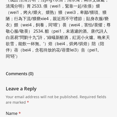
清濁分明）胃 2533. 偎（wei1，緊靠一起/依偎）煨
（wei1，烤火/煨火、煨熟）猥（wei3，卑鄙/猥瑣、猥
陋；行為下流/猥褻xie4，親近而不守禮節；貼身衣服/褻
衣）餵（wei4，飼養，同‘喂’）畏（wei4，害怕/畏懼；尊
敬心服/敬畏） 2534. 醅（pei1，未過濾的酒。唐代詩人
白居易“問劉十九”詩，‘綠蟻新醅酒，紅泥小火爐。晚來天
欲雪，能飲一杯無。’）焙（bei4，烘烤/烘焙）陪（陪
伴）蓓（bei4，含苞待放的花/蓓蕾lei3）咅（pei1,
同‘呸’）
Comments (0)
Leave a Reply
Your email address will not be published.
Required fields
are marked
*
Name
*