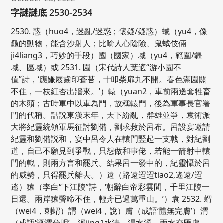
字謎謎底 2530-2534
2530. 惑（huo4，迷亂/迷惑；懷疑/疑惑）蜮（yu4，像
龜的動物，能含沙射人；比喻人心陰險、鬼蜮伎倆
ji4liang3，巧妙的手段）國（國家）域（yu4，範圍/疆
域、區域）或 2531. 園（宋代詩人葉適“游小園不
值”詩，‘應嫌屐齒印蒼苔，十叩柴扉九不開。春色滿園關
不住，一枝紅杏出牆來。’）轅（yuan2，車前兩邊套牲畜
的木頭；古時軍中以車為門，故稱轅門，後為軍事長官署
門的代稱。話説東漢末年，天下紛亂，群雄並爭，袁術派
大將紀靈統領軍馬征討劉備，劉求救於呂布。呂設宴邀請
紀靈和劉備説和，宴中呂令人在轅門竪起一支戟，對紀劉
道，自己不願見到爭戰，只想做和事佬，若能一箭射中轅
門的戟，則兩方言和罷兵。結果呂一發中的，紀靈懾於呂
的威勢，只得罷兵離去。）遠（路遠迢迢tiao2,遙遠/迢
遙）猿（李白“下江陵”詩，‘朝辭白帝彩雲閒，千里江陵一
日還。兩岸猿聲啼不住，輕舟已過萬重山。’）袁 2532. 蝟
（wei4，刺蝟）謂（wei4，說）膚（成語‘體無完膚’）渭
（成語‘涇渭分明’，涇jing1水清，渭水濁，兩水交匯處，