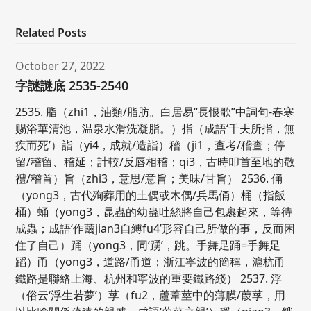
Related Posts
October 27, 2022
字謎謎底 2535-2540
2535. 脂（zhi1，油類/脂肪。白居易“長恨歌”中詞句-春寒
赐浴華清池，温泉水滑洗凝脂。）指（成語‘千夫所指，無
疾而死’）詣（yi4，成就/造詣）稽（ji1，查考/稽查；停
留/稽留、稽延；計較/反唇相稽；qi3，古時叩首至地的敬
禮/稽首）旨（zhi3，意思/意旨；美味/甘旨） 2536. 俑
（yong3，古代殉葬用的土偶或木偶/兵馬俑）桶（指飯
桶）蛹（yong3，昆蟲的幼蟲吐絲將自己包裹起來，等待
成蟲；成語‘作繭jian3自縛fu4’形容自己所做的事，反而困
住了自己）踊（yong3，同‘踴’，跳。手舞足踊=手舞足
蹈）甬（yong3，道路/甬道；浙江寧波的簡稱，滬杭甬
鐵路是聯絡上海、杭州和寧波的重要鐵路綫） 2537. 浮
（俗云‘浮生若夢’）莩（fu2，蘆葦莖中的薄膜/葭莩，用