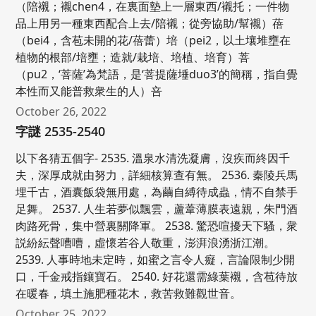
（陪襯；襯chen4，在裏面墊上一層東西/襯托；一件物
品上用另一種東西配合上去/陪襯；從旁協助/幫襯）蓓
（bei4，含苞未開的花/蓓蕾）培（pei2，以土壤堆壅在
植物的根部/培壅；造就/栽培、培植、培育）菩
（pu2，‘菩薩’為梵語，是‘菩提薩埵duo3’的簡稱，指自覺
本性而又能普救衆生的人）咅
October 26, 2022
字謎 2535-2540
以下各猜五個字- 2535. 溫泉水清洗凝膚，沒疾而終因千
夫，深厚成就由努力，詳細核算查有無。 2536. 秦陵兵馬
埋千古，酒囊飯袋無用處，為繭自縛待成蟲，情不自禁手
足舞。 2537. 人生若夢似飄雲，蘆葦薄膜表遠親，朱門酒
肉路死骨，集中營裏關降軍。 2538. 驚恐喧擾天下騷，衆
説紛紜聲嘈嘈，虛懷若谷人敬重，澎湃浪湧浙江潮。
2539. 人事時地未定時，如蜜之言令人癡，言論限制少開
口，千金戒指鑲寶石。 2540. 好花還需綠葉襯，含苞待放
在暖春，填土施肥種花木，救苦救難觀世音。
October 25, 2022