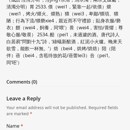
清濁分明）胃 2533. 偎（wei1，緊靠一起/依偎）煨
（wei1，烤火/煨火、煨熟）猥（wei3，卑鄙/猥瑣、猥
陋；行為下流/猥褻xie4，親近而不守禮節；貼身衣服/褻
衣）餵（wei4，飼養，同‘喂’）畏（wei4，害怕/畏懼；尊
敬心服/敬畏） 2534. 醅（pei1，未過濾的酒。唐代詩人
白居易“問劉十九”詩，‘綠蟻新醅酒，紅泥小火爐。晚來天
欲雪，能飲一杯無。’）焙（bei4，烘烤/烘焙）陪（陪
伴）蓓（bei4，含苞待放的花/蓓蕾lei3）咅（pei1,
同‘呸’）
Comments (0)
Leave a Reply
Your email address will not be published.
Required fields
are marked
*
Name
*