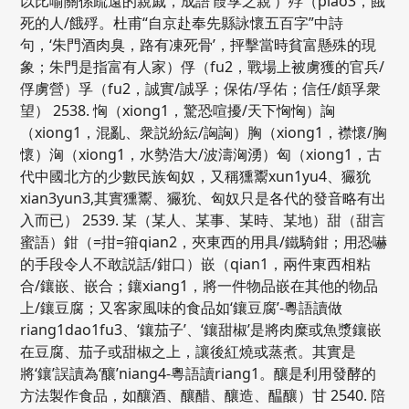
以比喻關係疏遠的親戚，成語‘葭莩之親’）殍（piao3，餓
死的人/餓殍。杜甫“自京赴奉先縣詠懷五百字”中詩
句，‘朱門酒肉臭，路有凍死骨’，抨擊當時貧富懸殊的現
象；朱門是指富有人家）俘（fu2，戰場上被虜獲的官兵/
俘虜營）孚（fu2，誠實/誠孚；保佑/孚佑；信任/頗孚衆
望） 2538. 恟（xiong1，驚恐喧擾/天下恟恟）詾
（xiong1，混亂、衆説紛紜/詾詾）胸（xiong1，襟懷/胸
懷）洶（xiong1，水勢浩大/波濤洶湧）匈（xiong1，古
代中國北方的少數民族匈奴，又稱獯鬻xun1yu4、玁狁
xian3yun3,其實獯鬻、玁狁、匈奴只是各代的發音略有出
入而已） 2539. 某（某人、某事、某時、某地）甜（甜言
蜜語）鉗（=拑=箝qian2，夾東西的用具/鐵騎鉗；用恐嚇
的手段令人不敢説話/鉗口）嵌（qian1，兩件東西相粘
合/鑲嵌、嵌合；鑲xiang1，將一件物品嵌在其他的物品
上/鑲豆腐；又客家風味的食品如‘鑲豆腐’-粵語讀做
riang1dao1fu3、‘鑲茄子’、‘鑲甜椒’是將肉糜或魚漿鑲嵌
在豆腐、茄子或甜椒之上，讓後紅燒或蒸煮。其實是
將‘鑲’誤讀為‘釀’niang4-粵語讀riang1。釀是利用發酵的
方法製作食品，如釀酒、釀醋、釀造、醖釀）甘 2540. 陪