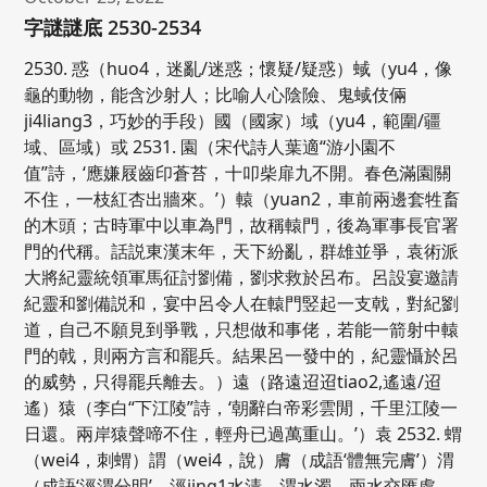
字謎謎底 2530-2534
2530. 惑（huo4，迷亂/迷惑；懷疑/疑惑）蜮（yu4，像
龜的動物，能含沙射人；比喻人心陰險、鬼蜮伎倆
ji4liang3，巧妙的手段）國（國家）域（yu4，範圍/疆
域、區域）或 2531. 園（宋代詩人葉適“游小園不
值”詩，‘應嫌屐齒印蒼苔，十叩柴扉九不開。春色滿園關
不住，一枝紅杏出牆來。’）轅（yuan2，車前兩邊套牲畜
的木頭；古時軍中以車為門，故稱轅門，後為軍事長官署
門的代稱。話説東漢末年，天下紛亂，群雄並爭，袁術派
大將紀靈統領軍馬征討劉備，劉求救於呂布。呂設宴邀請
紀靈和劉備説和，宴中呂令人在轅門竪起一支戟，對紀劉
道，自己不願見到爭戰，只想做和事佬，若能一箭射中轅
門的戟，則兩方言和罷兵。結果呂一發中的，紀靈懾於呂
的威勢，只得罷兵離去。）遠（路遠迢迢tiao2,遙遠/迢
遙）猿（李白“下江陵”詩，‘朝辭白帝彩雲閒，千里江陵一
日還。兩岸猿聲啼不住，輕舟已過萬重山。’）袁 2532. 蝟
（wei4，刺蝟）謂（wei4，說）膚（成語‘體無完膚’）渭
（成語‘涇渭分明’，涇jing1水清，渭水濁，兩水交匯處，