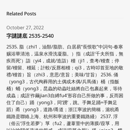
Related Posts
October 27, 2022
字謎謎底 2535-2540
2535. 脂（zhi1，油類/脂肪。白居易“長恨歌”中詞句-春寒
赐浴華清池，温泉水滑洗凝脂。）指（成語‘千夫所指，無
疾而死’）詣（yi4，成就/造詣）稽（ji1，查考/稽查；停
留/稽留、稽延；計較/反唇相稽；qi3，古時叩首至地的敬
禮/稽首）旨（zhi3，意思/意旨；美味/甘旨） 2536. 俑
（yong3，古代殉葬用的土偶或木偶/兵馬俑）桶（指飯
桶）蛹（yong3，昆蟲的幼蟲吐絲將自己包裹起來，等待
成蟲；成語‘作繭jian3自縛fu4’形容自己所做的事，反而困
住了自己）踊（yong3，同‘踴’，跳。手舞足踊=手舞足
蹈）甬（yong3，道路/甬道；浙江寧波的簡稱，滬杭甬
鐵路是聯絡上海、杭州和寧波的重要鐵路綫） 2537. 浮
（俗云‘浮生若夢’）莩（fu2，蘆葦莖中的薄膜/葭莩，用