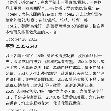
（陪襯；襯chen4，在裏面墊上一層東西/襯托；一件物
品上用另一種東西配合上去/陪襯；從旁協助/幫襯）蓓
（bei4，含苞未開的花/蓓蕾）培（pei2，以土壤堆壅在
植物的根部/培壅；造就/栽培、培植、培育）菩
（pu2，‘菩薩’為梵語，是‘菩提薩埵duo3’的簡稱，指自覺
本性而又能普救衆生的人）咅
October 26, 2022
字謎 2535-2540
以下各猜五個字- 2535. 溫泉水清洗凝膚，沒疾而終因千
夫，深厚成就由努力，詳細核算查有無。 2536. 秦陵兵馬
埋千古，酒囊飯袋無用處，為繭自縛待成蟲，情不自禁手
足舞。 2537. 人生若夢似飄雲，蘆葦薄膜表遠親，朱門酒
肉路死骨，集中營裏關降軍。 2538. 驚恐喧擾天下騷，衆
説紛紜聲嘈嘈，虛懷若谷人敬重，澎湃浪湧浙江潮。
2539. 人事時地未定時，如蜜之言令人癡，言論限制少開
口，千金戒指鑲寶石。 2540. 好花還需綠葉襯，含苞待放
在暖春，填土施肥種花木，救苦救難觀世音。
October 25, 2022