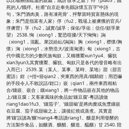
以比喻關係疏遠的親戚，成語‘葭莩之親’）殍（piao3，餓
死的人/餓殍。杜甫“自京赴奉先縣詠懷五百字”中詩
句，‘朱門酒肉臭，路有凍死骨’，抨擊當時貧富懸殊的現
象；朱門是指富有人家）俘（fu2，戰場上被虜獲的官兵/
俘虜營）孚（fu2，誠實/誠孚；保佑/孚佑；信任/頗孚衆
望） 2538. 恟（xiong1，驚恐喧擾/天下恟恟）詾
（xiong1，混亂、衆説紛紜/詾詾）胸（xiong1，襟懷/胸
懷）洶（xiong1，水勢浩大/波濤洶湧）匈（xiong1，古
代中國北方的少數民族匈奴，又稱獯鬻xun1yu4、玁狁
xian3yun3,其實獯鬻、玁狁、匈奴只是各代的發音略有出
入而已） 2539. 某（某人、某事、某時、某地）甜（甜言
蜜語）鉗（=拑=箝qian2，夾東西的用具/鐵騎鉗；用恐嚇
的手段令人不敢説話/鉗口）嵌（qian1，兩件東西相粘
合/鑲嵌、嵌合；鑲xiang1，將一件物品嵌在其他的物品
上/鑲豆腐；又客家風味的食品如‘鑲豆腐’-粵語讀做
riang1dao1fu3、‘鑲茄子’、‘鑲甜椒’是將肉糜或魚漿鑲嵌
在豆腐、茄子或甜椒之上，讓後紅燒或蒸煮。其實是
將‘鑲’誤讀為‘釀’niang4-粵語讀riang1。釀是利用發酵的
方法製作食品，如釀酒、釀醋、釀造、醖釀）甘 2540. 陪