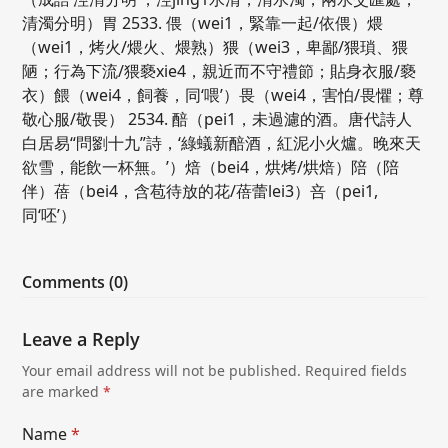
清濁分明）胃 2533. 偎（wei1，緊靠一起/依偎）煨
（wei1，烤火/煨火、煨熟）猥（wei3，卑鄙/猥瑣、猥
陋；行為下流/猥褻xie4，親近而不守禮節；貼身衣服/褻
衣）餵（wei4，飼養，同‘喂’）畏（wei4，害怕/畏懼；尊
敬心服/敬畏） 2534. 醅（pei1，未過濾的酒。唐代詩人
白居易“問劉十九”詩，‘綠蟻新醅酒，紅泥小火爐。晚來天
欲雪，能飲一杯無。’）焙（bei4，烘烤/烘焙）陪（陪
伴）蓓（bei4，含苞待放的花/蓓蕾lei3）咅（pei1,
同‘呸’）
Comments (0)
Leave a Reply
Your email address will not be published.
Required fields
are marked
*
Name
*