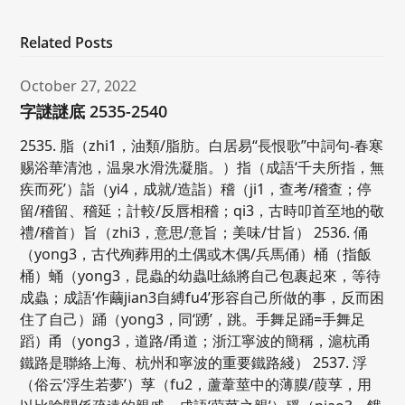
Related Posts
October 27, 2022
字謎謎底 2535-2540
2535. 脂（zhi1，油類/脂肪。白居易“長恨歌”中詞句-春寒
赐浴華清池，温泉水滑洗凝脂。）指（成語‘千夫所指，無
疾而死’）詣（yi4，成就/造詣）稽（ji1，查考/稽查；停
留/稽留、稽延；計較/反唇相稽；qi3，古時叩首至地的敬
禮/稽首）旨（zhi3，意思/意旨；美味/甘旨） 2536. 俑
（yong3，古代殉葬用的土偶或木偶/兵馬俑）桶（指飯
桶）蛹（yong3，昆蟲的幼蟲吐絲將自己包裹起來，等待
成蟲；成語‘作繭jian3自縛fu4’形容自己所做的事，反而困
住了自己）踊（yong3，同‘踴’，跳。手舞足踊=手舞足
蹈）甬（yong3，道路/甬道；浙江寧波的簡稱，滬杭甬
鐵路是聯絡上海、杭州和寧波的重要鐵路綫） 2537. 浮
（俗云‘浮生若夢’）莩（fu2，蘆葦莖中的薄膜/葭莩，用