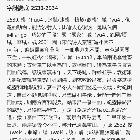
字謎謎底 2530-2534
2530. 惑（huo4，迷亂/迷惑；懷疑/疑惑）蜮（yu4，像
龜的動物，能含沙射人；比喻人心陰險、鬼蜮伎倆
ji4liang3，巧妙的手段）國（國家）域（yu4，範圍/疆
域、區域）或 2531. 園（宋代詩人葉適“游小園不
值”詩，‘應嫌屐齒印蒼苔，十叩柴扉九不開。春色滿園關
不住，一枝紅杏出牆來。’）轅（yuan2，車前兩邊套牲畜
的木頭；古時軍中以車為門，故稱轅門，後為軍事長官署
門的代稱。話説東漢末年，天下紛亂，群雄並爭，袁術派
大將紀靈統領軍馬征討劉備，劉求救於呂布。呂設宴邀請
紀靈和劉備説和，宴中呂令人在轅門竪起一支戟，對紀劉
道，自己不願見到爭戰，只想做和事佬，若能一箭射中轅
門的戟，則兩方言和罷兵。結果呂一發中的，紀靈懾於呂
的威勢，只得罷兵離去。）遠（路遠迢迢tiao2,遙遠/迢
遙）猿（李白“下江陵”詩，‘朝辭白帝彩雲閒，千里江陵一
日還。兩岸猿聲啼不住，輕舟已過萬重山。’）袁 2532. 蝟
（wei4，刺蝟）謂（wei4，說）膚（成語‘體無完膚’）渭
（成語‘涇渭分明’，涇jing1水清，渭水濁，兩水交匯處，