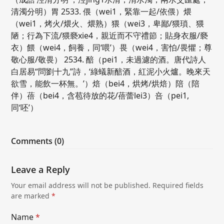
清濁分明）胃 2533. 偎（wei1，緊靠一起/依偎）煨
（wei1，烤火/煨火、煨熟）猥（wei3，卑鄙/猥瑣、猥
陋；行為下流/猥褻xie4，親近而不守禮節；貼身衣服/褻
衣）餵（wei4，飼養，同‘喂’）畏（wei4，害怕/畏懼；尊
敬心服/敬畏） 2534. 醅（pei1，未過濾的酒。唐代詩人
白居易“問劉十九”詩，‘綠蟻新醅酒，紅泥小火爐。晚來天
欲雪，能飲一杯無。’）焙（bei4，烘烤/烘焙）陪（陪
伴）蓓（bei4，含苞待放的花/蓓蕾lei3）咅（pei1,
同‘呸’）
Comments (0)
Leave a Reply
Your email address will not be published.
Required fields
are marked
*
Name
*