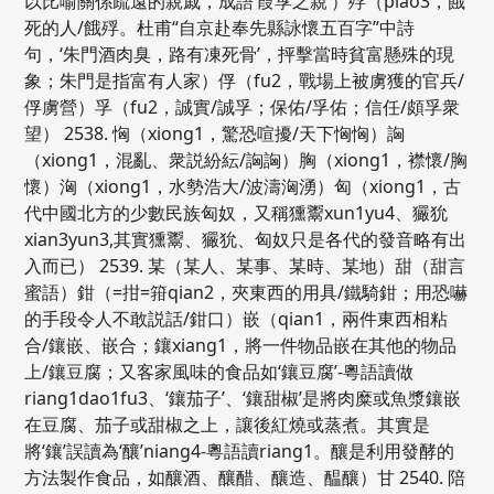
以比喻關係疏遠的親戚，成語‘葭莩之親’）殍（piao3，餓
死的人/餓殍。杜甫“自京赴奉先縣詠懷五百字”中詩
句，‘朱門酒肉臭，路有凍死骨’，抨擊當時貧富懸殊的現
象；朱門是指富有人家）俘（fu2，戰場上被虜獲的官兵/
俘虜營）孚（fu2，誠實/誠孚；保佑/孚佑；信任/頗孚衆
望） 2538. 恟（xiong1，驚恐喧擾/天下恟恟）詾
（xiong1，混亂、衆説紛紜/詾詾）胸（xiong1，襟懷/胸
懷）洶（xiong1，水勢浩大/波濤洶湧）匈（xiong1，古
代中國北方的少數民族匈奴，又稱獯鬻xun1yu4、玁狁
xian3yun3,其實獯鬻、玁狁、匈奴只是各代的發音略有出
入而已） 2539. 某（某人、某事、某時、某地）甜（甜言
蜜語）鉗（=拑=箝qian2，夾東西的用具/鐵騎鉗；用恐嚇
的手段令人不敢説話/鉗口）嵌（qian1，兩件東西相粘
合/鑲嵌、嵌合；鑲xiang1，將一件物品嵌在其他的物品
上/鑲豆腐；又客家風味的食品如‘鑲豆腐’-粵語讀做
riang1dao1fu3、‘鑲茄子’、‘鑲甜椒’是將肉糜或魚漿鑲嵌
在豆腐、茄子或甜椒之上，讓後紅燒或蒸煮。其實是
將‘鑲’誤讀為‘釀’niang4-粵語讀riang1。釀是利用發酵的
方法製作食品，如釀酒、釀醋、釀造、醖釀）甘 2540. 陪