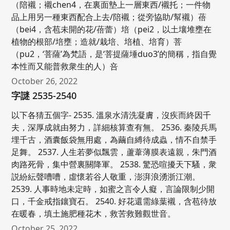
（陪襯；襯chen4，在裏面墊上一層東西/襯托；一件物
品上用另一種東西配合上去/陪襯；從旁協助/幫襯）蓓
（bei4，含苞未開的花/蓓蕾）培（pei2，以土壤堆壅在
植物的根部/培壅；造就/栽培、培植、培育）菩
（pu2，‘菩薩’為梵語，是‘菩提薩埵duo3’的簡稱，指自覺
本性而又能普救衆生的人）咅
October 26, 2022
字謎 2535-2540
以下各猜五個字- 2535. 溫泉水清洗凝膚，沒疾而終因千
夫，深厚成就由努力，詳細核算查有無。 2536. 秦陵兵馬
埋千古，酒囊飯袋無用處，為繭自縛待成蟲，情不自禁手
足舞。 2537. 人生若夢似飄雲，蘆葦薄膜表遠親，朱門酒
肉路死骨，集中營裏關降軍。 2538. 驚恐喧擾天下騷，衆
説紛紜聲嘈嘈，虛懷若谷人敬重，澎湃浪湧浙江潮。
2539. 人事時地未定時，如蜜之言令人癡，言論限制少開
口，千金戒指鑲寶石。 2540. 好花還需綠葉襯，含苞待放
在暖春，填土施肥種花木，救苦救難觀世音。
October 25, 2022