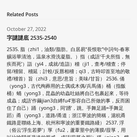
Related Posts
October 27, 2022
字謎謎底 2535-2540
2535. 脂（zhi1，油類/脂肪。白居易“長恨歌”中詞句-春寒
赐浴華清池，温泉水滑洗凝脂。）指（成語‘千夫所指，無
疾而死’）詣（yi4，成就/造詣）稽（ji1，查考/稽查；停
留/稽留、稽延；計較/反唇相稽；qi3，古時叩首至地的敬
禮/稽首）旨（zhi3，意思/意旨；美味/甘旨） 2536. 俑
（yong3，古代殉葬用的土偶或木偶/兵馬俑）桶（指飯
桶）蛹（yong3，昆蟲的幼蟲吐絲將自己包裹起來，等待
成蟲；成語‘作繭jian3自縛fu4’形容自己所做的事，反而困
住了自己）踊（yong3，同‘踴’，跳。手舞足踊=手舞足
蹈）甬（yong3，道路/甬道；浙江寧波的簡稱，滬杭甬
鐵路是聯絡上海、杭州和寧波的重要鐵路綫） 2537. 浮
（俗云‘浮生若夢’）莩（fu2，蘆葦莖中的薄膜/葭莩，用