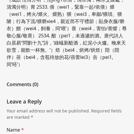
清濁分明）胃 2533. 偎（wei1，緊靠一起/依偎）煨
（wei1，烤火/煨火、煨熟）猥（wei3，卑鄙/猥瑣、猥
陋；行為下流/猥褻xie4，親近而不守禮節；貼身衣服/褻
衣）餵（wei4，飼養，同‘喂’）畏（wei4，害怕/畏懼；尊
敬心服/敬畏） 2534. 醅（pei1，未過濾的酒。唐代詩人
白居易“問劉十九”詩，‘綠蟻新醅酒，紅泥小火爐。晚來天
欲雪，能飲一杯無。’）焙（bei4，烘烤/烘焙）陪（陪
伴）蓓（bei4，含苞待放的花/蓓蕾lei3）咅（pei1,
同‘呸’）
Comments (0)
Leave a Reply
Your email address will not be published.
Required fields
are marked
*
Name
*