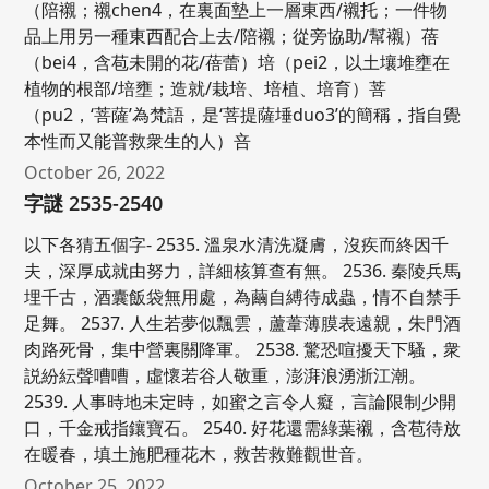
（陪襯；襯chen4，在裏面墊上一層東西/襯托；一件物
品上用另一種東西配合上去/陪襯；從旁協助/幫襯）蓓
（bei4，含苞未開的花/蓓蕾）培（pei2，以土壤堆壅在
植物的根部/培壅；造就/栽培、培植、培育）菩
（pu2，‘菩薩’為梵語，是‘菩提薩埵duo3’的簡稱，指自覺
本性而又能普救衆生的人）咅
October 26, 2022
字謎 2535-2540
以下各猜五個字- 2535. 溫泉水清洗凝膚，沒疾而終因千
夫，深厚成就由努力，詳細核算查有無。 2536. 秦陵兵馬
埋千古，酒囊飯袋無用處，為繭自縛待成蟲，情不自禁手
足舞。 2537. 人生若夢似飄雲，蘆葦薄膜表遠親，朱門酒
肉路死骨，集中營裏關降軍。 2538. 驚恐喧擾天下騷，衆
説紛紜聲嘈嘈，虛懷若谷人敬重，澎湃浪湧浙江潮。
2539. 人事時地未定時，如蜜之言令人癡，言論限制少開
口，千金戒指鑲寶石。 2540. 好花還需綠葉襯，含苞待放
在暖春，填土施肥種花木，救苦救難觀世音。
October 25, 2022