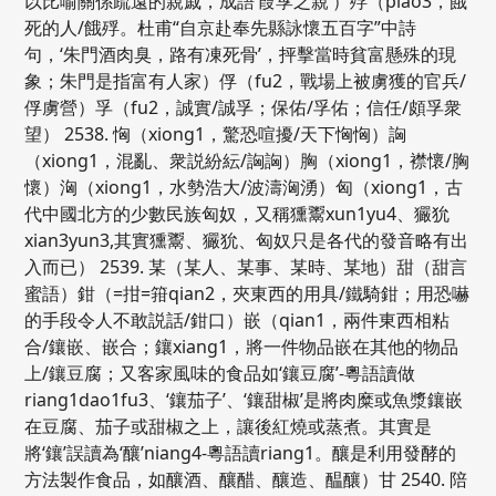
以比喻關係疏遠的親戚，成語‘葭莩之親’）殍（piao3，餓
死的人/餓殍。杜甫“自京赴奉先縣詠懷五百字”中詩
句，‘朱門酒肉臭，路有凍死骨’，抨擊當時貧富懸殊的現
象；朱門是指富有人家）俘（fu2，戰場上被虜獲的官兵/
俘虜營）孚（fu2，誠實/誠孚；保佑/孚佑；信任/頗孚衆
望） 2538. 恟（xiong1，驚恐喧擾/天下恟恟）詾
（xiong1，混亂、衆説紛紜/詾詾）胸（xiong1，襟懷/胸
懷）洶（xiong1，水勢浩大/波濤洶湧）匈（xiong1，古
代中國北方的少數民族匈奴，又稱獯鬻xun1yu4、玁狁
xian3yun3,其實獯鬻、玁狁、匈奴只是各代的發音略有出
入而已） 2539. 某（某人、某事、某時、某地）甜（甜言
蜜語）鉗（=拑=箝qian2，夾東西的用具/鐵騎鉗；用恐嚇
的手段令人不敢説話/鉗口）嵌（qian1，兩件東西相粘
合/鑲嵌、嵌合；鑲xiang1，將一件物品嵌在其他的物品
上/鑲豆腐；又客家風味的食品如‘鑲豆腐’-粵語讀做
riang1dao1fu3、‘鑲茄子’、‘鑲甜椒’是將肉糜或魚漿鑲嵌
在豆腐、茄子或甜椒之上，讓後紅燒或蒸煮。其實是
將‘鑲’誤讀為‘釀’niang4-粵語讀riang1。釀是利用發酵的
方法製作食品，如釀酒、釀醋、釀造、醖釀）甘 2540. 陪