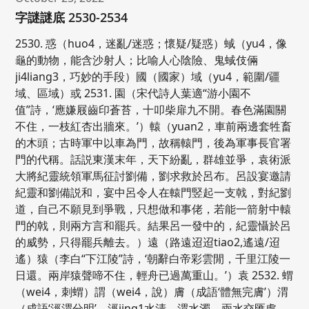
字謎謎底 2530-2534
2530. 惑（huo4，迷亂/迷惑；懷疑/疑惑）蜮（yu4，像
龜的動物，能含沙射人；比喻人心陰險、鬼蜮伎倆
ji4liang3，巧妙的手段）國（國家）域（yu4，範圍/疆
域、區域）或 2531. 園（宋代詩人葉適“游小園不
值”詩，‘應嫌屐齒印蒼苔，十叩柴扉九不開。春色滿園關
不住，一枝紅杏出牆來。’）轅（yuan2，車前兩邊套牲畜
的木頭；古時軍中以車為門，故稱轅門，後為軍事長官署
門的代稱。話説東漢末年，天下紛亂，群雄並爭，袁術派
大將紀靈統領軍馬征討劉備，劉求救於呂布。呂設宴邀請
紀靈和劉備説和，宴中呂令人在轅門竪起一支戟，對紀劉
道，自己不願見到爭戰，只想做和事佬，若能一箭射中轅
門的戟，則兩方言和罷兵。結果呂一發中的，紀靈懾於呂
的威勢，只得罷兵離去。）遠（路遠迢迢tiao2,遙遠/迢
遙）猿（李白“下江陵”詩，‘朝辭白帝彩雲閒，千里江陵一
日還。兩岸猿聲啼不住，輕舟已過萬重山。’）袁 2532. 蝟
（wei4，刺蝟）謂（wei4，說）膚（成語‘體無完膚’）渭
（成語‘涇渭分明’，涇jing1水清，渭水濁，兩水交匯處，