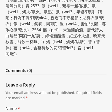
清濁分明）胃 2533. 偎（wei1，緊靠一起/依偎）煨
（wei1，烤火/煨火、煨熟）猥（wei3，卑鄙/猥瑣、猥
陋；行為下流/猥褻xie4，親近而不守禮節；貼身衣服/褻
衣）餵（wei4，飼養，同‘喂’）畏（wei4，害怕/畏懼；尊
敬心服/敬畏） 2534. 醅（pei1，未過濾的酒。唐代詩人
白居易“問劉十九”詩，‘綠蟻新醅酒，紅泥小火爐。晚來天
欲雪，能飲一杯無。’）焙（bei4，烘烤/烘焙）陪（陪
伴）蓓（bei4，含苞待放的花/蓓蕾lei3）咅（pei1,
同‘呸’）
Comments (0)
Leave a Reply
Your email address will not be published.
Required fields
are marked
*
Name
*