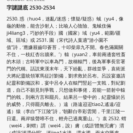
字謎謎底 2530-2534
2530. 惑（huo4，迷亂/迷惑；懷疑/疑惑）蜮（yu4，像
龜的動物，能含沙射人；比喻人心陰險、鬼蜮伎倆
ji4liang3，巧妙的手段）國（國家）域（yu4，範圍/疆
域、區域）或 2531. 園（宋代詩人葉適“游小園不
值”詩，‘應嫌屐齒印蒼苔，十叩柴扉九不開。春色滿園關
不住，一枝紅杏出牆來。’）轅（yuan2，車前兩邊套牲畜
的木頭；古時軍中以車為門，故稱轅門，後為軍事長官署
門的代稱。話説東漢末年，天下紛亂，群雄並爭，袁術派
大將紀靈統領軍馬征討劉備，劉求救於呂布。呂設宴邀請
紀靈和劉備説和，宴中呂令人在轅門竪起一支戟，對紀劉
道，自己不願見到爭戰，只想做和事佬，若能一箭射中轅
門的戟，則兩方言和罷兵。結果呂一發中的，紀靈懾於呂
的威勢，只得罷兵離去。）遠（路遠迢迢tiao2,遙遠/迢
遙）猿（李白“下江陵”詩，‘朝辭白帝彩雲閒，千里江陵一
日還。兩岸猿聲啼不住，輕舟已過萬重山。’）袁 2532. 蝟
（wei4，刺蝟）謂（wei4，說）膚（成語‘體無完膚’）渭
（成語‘涇渭分明’，涇jing1水清，渭水濁，兩水交匯處，