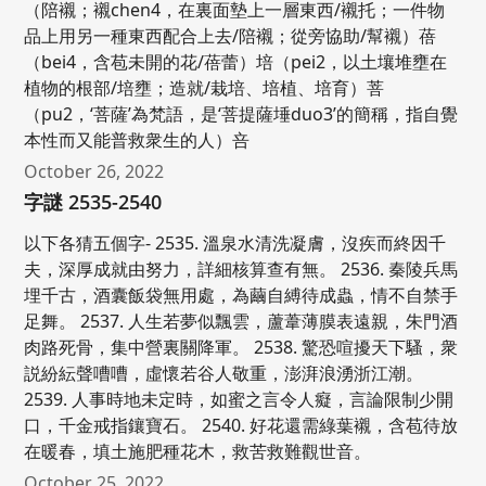
（陪襯；襯chen4，在裏面墊上一層東西/襯托；一件物
品上用另一種東西配合上去/陪襯；從旁協助/幫襯）蓓
（bei4，含苞未開的花/蓓蕾）培（pei2，以土壤堆壅在
植物的根部/培壅；造就/栽培、培植、培育）菩
（pu2，‘菩薩’為梵語，是‘菩提薩埵duo3’的簡稱，指自覺
本性而又能普救衆生的人）咅
October 26, 2022
字謎 2535-2540
以下各猜五個字- 2535. 溫泉水清洗凝膚，沒疾而終因千
夫，深厚成就由努力，詳細核算查有無。 2536. 秦陵兵馬
埋千古，酒囊飯袋無用處，為繭自縛待成蟲，情不自禁手
足舞。 2537. 人生若夢似飄雲，蘆葦薄膜表遠親，朱門酒
肉路死骨，集中營裏關降軍。 2538. 驚恐喧擾天下騷，衆
説紛紜聲嘈嘈，虛懷若谷人敬重，澎湃浪湧浙江潮。
2539. 人事時地未定時，如蜜之言令人癡，言論限制少開
口，千金戒指鑲寶石。 2540. 好花還需綠葉襯，含苞待放
在暖春，填土施肥種花木，救苦救難觀世音。
October 25, 2022