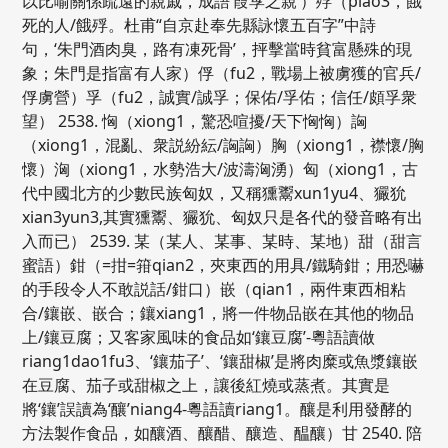
以比喻關係疏遠的親戚，成語‘葭莩之親’）殍（piao3，餓
死的人/餓殍。杜甫“自京赴奉先縣詠懷五百字”中詩
句，‘朱門酒肉臭，路有凍死骨’，抨擊當時貧富懸殊的現
象；朱門是指富有人家）俘（fu2，戰場上被虜獲的官兵/
俘虜營）孚（fu2，誠實/誠孚；保佑/孚佑；信任/頗孚衆
望） 2538. 恟（xiong1，驚恐喧擾/天下恟恟）詾
（xiong1，混亂、衆説紛紜/詾詾）胸（xiong1，襟懷/胸
懷）洶（xiong1，水勢浩大/波濤洶湧）匈（xiong1，古
代中國北方的少數民族匈奴，又稱獯鬻xun1yu4、玁狁
xian3yun3,其實獯鬻、玁狁、匈奴只是各代的發音略有出
入而已） 2539. 某（某人、某事、某時、某地）甜（甜言
蜜語）鉗（=拑=箝qian2，夾東西的用具/鐵騎鉗；用恐嚇
的手段令人不敢説話/鉗口）嵌（qian1，兩件東西相粘
合/鑲嵌、嵌合；鑲xiang1，將一件物品嵌在其他的物品
上/鑲豆腐；又客家風味的食品如‘鑲豆腐’-粵語讀做
riang1dao1fu3、‘鑲茄子’、‘鑲甜椒’是將肉糜或魚漿鑲嵌
在豆腐、茄子或甜椒之上，讓後紅燒或蒸煮。其實是
將‘鑲’誤讀為‘釀’niang4-粵語讀riang1。釀是利用發酵的
方法製作食品，如釀酒、釀醋、釀造、醖釀）甘 2540. 陪