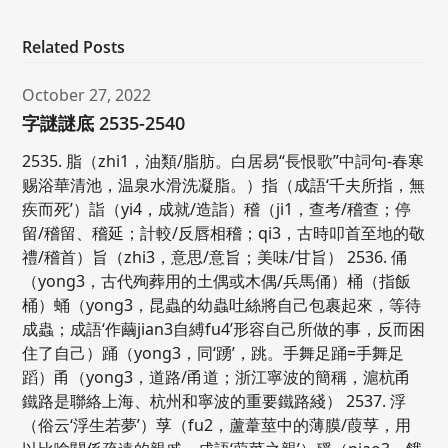
Related Posts
October 27, 2022
字謎謎底 2535-2540
2535. 脂（zhi1，油類/脂肪。白居易“長恨歌”中詞句-春寒
赐浴華清池，温泉水滑洗凝脂。）指（成語‘千夫所指，無
疾而死’）詣（yi4，成就/造詣）稽（ji1，查考/稽查；停
留/稽留、稽延；計較/反唇相稽；qi3，古時叩首至地的敬
禮/稽首）旨（zhi3，意思/意旨；美味/甘旨） 2536. 俑
（yong3，古代殉葬用的土偶或木偶/兵馬俑）桶（指飯
桶）蛹（yong3，昆蟲的幼蟲吐絲將自己包裹起來，等待
成蟲；成語‘作繭jian3自縛fu4’形容自己所做的事，反而困
住了自己）踊（yong3，同‘踴’，跳。手舞足踊=手舞足
蹈）甬（yong3，道路/甬道；浙江寧波的簡稱，滬杭甬
鐵路是聯絡上海、杭州和寧波的重要鐵路綫） 2537. 浮
（俗云‘浮生若夢’）莩（fu2，蘆葦莖中的薄膜/葭莩，用