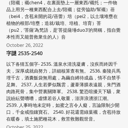
（陪襯；襯chen4，在裏面墊上一層東西/襯托；一件物
品上用另一種東西配合上去/陪襯；從旁協助/幫襯）蓓
（bei4，含苞未開的花/蓓蕾）培（pei2，以土壤堆壅在
植物的根部/培壅；造就/栽培、培植、培育）菩
（pu2，‘菩薩’為梵語，是‘菩提薩埵duo3’的簡稱，指自覺
本性而又能普救衆生的人）咅
October 26, 2022
字謎 2535-2540
以下各猜五個字- 2535. 溫泉水清洗凝膚，沒疾而終因千
夫，深厚成就由努力，詳細核算查有無。 2536. 秦陵兵馬
埋千古，酒囊飯袋無用處，為繭自縛待成蟲，情不自禁手
足舞。 2537. 人生若夢似飄雲，蘆葦薄膜表遠親，朱門酒
肉路死骨，集中營裏關降軍。 2538. 驚恐喧擾天下騷，衆
説紛紜聲嘈嘈，虛懷若谷人敬重，澎湃浪湧浙江潮。
2539. 人事時地未定時，如蜜之言令人癡，言論限制少開
口，千金戒指鑲寶石。 2540. 好花還需綠葉襯，含苞待放
在暖春，填土施肥種花木，救苦救難觀世音。
October 25, 2022