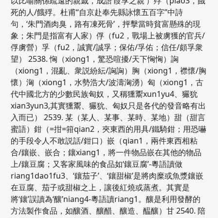
以比喻關係疏遠的親戚，成語‘葭莩之親’）殍（piao3，餓
死的人/餓殍。杜甫“自京赴奉先縣詠懷五百字”中詩
句，‘朱門酒肉臭，路有凍死骨’，抨擊當時貧富懸殊的現
象；朱門是指富有人家）俘（fu2，戰場上被虜獲的官兵/
俘虜營）孚（fu2，誠實/誠孚；保佑/孚佑；信任/頗孚衆
望） 2538. 恟（xiong1，驚恐喧擾/天下恟恟）詾
（xiong1，混亂、衆説紛紜/詾詾）胸（xiong1，襟懷/胸
懷）洶（xiong1，水勢浩大/波濤洶湧）匈（xiong1，古
代中國北方的少數民族匈奴，又稱獯鬻xun1yu4、玁狁
xian3yun3,其實獯鬻、玁狁、匈奴只是各代的發音略有出
入而已） 2539. 某（某人、某事、某時、某地）甜（甜言
蜜語）鉗（=拑=箝qian2，夾東西的用具/鐵騎鉗；用恐嚇
的手段令人不敢説話/鉗口）嵌（qian1，兩件東西相粘
合/鑲嵌、嵌合；鑲xiang1，將一件物品嵌在其他的物品
上/鑲豆腐；又客家風味的食品如‘鑲豆腐’-粵語讀做
riang1dao1fu3、‘鑲茄子’、‘鑲甜椒’是將肉糜或魚漿鑲嵌
在豆腐、茄子或甜椒之上，讓後紅燒或蒸煮。其實是
將‘鑲’誤讀為‘釀’niang4-粵語讀riang1。釀是利用發酵的
方法製作食品，如釀酒、釀醋、釀造、醖釀）甘 2540. 陪