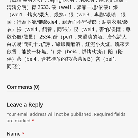
清濁分明）胃 2533. 偎（wei1，緊靠一起/依偎）煨
（wei1，烤火/煨火、煨熟）猥（wei3，卑鄙/猥瑣、猥
陋；行為下流/猥褻xie4，親近而不守禮節；貼身衣服/褻
衣）餵（wei4，飼養，同‘喂’）畏（wei4，害怕/畏懼；尊
敬心服/敬畏） 2534. 醅（pei1，未過濾的酒。唐代詩人
白居易“問劉十九”詩，‘綠蟻新醅酒，紅泥小火爐。晚來天
欲雪，能飲一杯無。’）焙（bei4，烘烤/烘焙）陪（陪
伴）蓓（bei4，含苞待放的花/蓓蕾lei3）咅（pei1,
同‘呸’）
Comments (0)
Leave a Reply
Your email address will not be published.
Required fields
are marked
*
Name
*