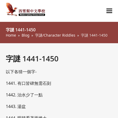
Ope
Clos
mob
mob
字謎 1441-1450
me
me
Home
»
Blog
»
字謎/Character Riddles
»
字謎 1441-1450
字謎 1441-1450
以下各猜一個字-
1441. 有口皆碑無需石刻
1442. 治水少了一點
1443. 湯盆