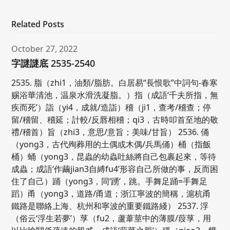
Related Posts
October 27, 2022
字謎謎底 2535-2540
2535. 脂（zhi1，油類/脂肪。白居易“長恨歌”中詞句-春寒
赐浴華清池，温泉水滑洗凝脂。）指（成語‘千夫所指，無
疾而死’）詣（yi4，成就/造詣）稽（ji1，查考/稽查；停
留/稽留、稽延；計較/反唇相稽；qi3，古時叩首至地的敬
禮/稽首）旨（zhi3，意思/意旨；美味/甘旨） 2536. 俑
（yong3，古代殉葬用的土偶或木偶/兵馬俑）桶（指飯
桶）蛹（yong3，昆蟲的幼蟲吐絲將自己包裹起來，等待
成蟲；成語‘作繭jian3自縛fu4’形容自己所做的事，反而困
住了自己）踊（yong3，同‘踴’，跳。手舞足踊=手舞足
蹈）甬（yong3，道路/甬道；浙江寧波的簡稱，滬杭甬
鐵路是聯絡上海、杭州和寧波的重要鐵路綫） 2537. 浮
（俗云‘浮生若夢’）莩（fu2，蘆葦莖中的薄膜/葭莩，用