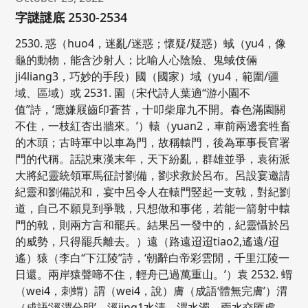
字謎謎底 2530-2534
2530. 惑（huo4，迷亂/迷惑；懷疑/疑惑）蜮（yu4，像
龜的動物，能含沙射人；比喻人心陰險、鬼蜮伎倆
ji4liang3，巧妙的手段）國（國家）域（yu4，範圍/疆
域、區域）或 2531. 園（宋代詩人葉適“游小園不
值”詩，‘應嫌屐齒印蒼苔，十叩柴扉九不開。春色滿園關
不住，一枝紅杏出牆來。’）轅（yuan2，車前兩邊套牲畜
的木頭；古時軍中以車為門，故稱轅門，後為軍事長官署
門的代稱。話説東漢末年，天下紛亂，群雄並爭，袁術派
大將紀靈統領軍馬征討劉備，劉求救於呂布。呂設宴邀請
紀靈和劉備説和，宴中呂令人在轅門竪起一支戟，對紀劉
道，自己不願見到爭戰，只想做和事佬，若能一箭射中轅
門的戟，則兩方言和罷兵。結果呂一發中的，紀靈懾於呂
的威勢，只得罷兵離去。）遠（路遠迢迢tiao2,遙遠/迢
遙）猿（李白“下江陵”詩，‘朝辭白帝彩雲閒，千里江陵一
日還。兩岸猿聲啼不住，輕舟已過萬重山。’）袁 2532. 蝟
（wei4，刺蝟）謂（wei4，說）膚（成語‘體無完膚’）渭
（成語‘涇渭分明’，涇jing1水清，渭水濁，兩水交匯處，