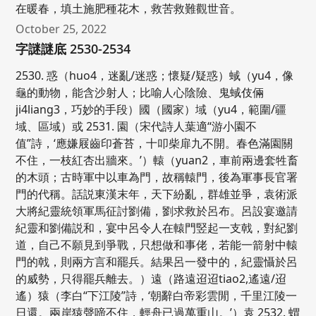
在暖春，填土施肥種花木，救苦救難觀世音。
October 25, 2022
字謎謎底 2530-2534
2530. 惑（huo4，迷亂/迷惑；懷疑/疑惑）蜮（yu4，像
龜的動物，能含沙射人；比喻人心陰險、鬼蜮伎倆
ji4liang3，巧妙的手段）國（國家）域（yu4，範圍/疆
域、區域）或 2531. 園（宋代詩人葉適“游小園不
值”詩，‘應嫌屐齒印蒼苔，十叩柴扉九不開。春色滿園關
不住，一枝紅杏出牆來。’）轅（yuan2，車前兩邊套牲畜
的木頭；古時軍中以車為門，故稱轅門，後為軍事長官署
門的代稱。話説東漢末年，天下紛亂，群雄並爭，袁術派
大將紀靈統領軍馬征討劉備，劉求救於呂布。呂設宴邀請
紀靈和劉備説和，宴中呂令人在轅門竪起一支戟，對紀劉
道，自己不願見到爭戰，只想做和事佬，若能一箭射中轅
門的戟，則兩方言和罷兵。結果呂一發中的，紀靈懾於呂
的威勢，只得罷兵離去。）遠（路遠迢迢tiao2,遙遠/迢
遙）猿（李白“下江陵”詩，‘朝辭白帝彩雲閒，千里江陵一
日還。兩岸猿聲啼不住，輕舟已過萬重山。’）袁 2532. 蝟