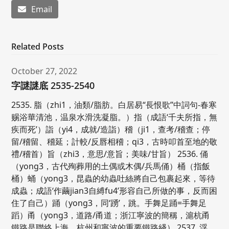
Email
Related Posts
October 27, 2022
字謎謎底 2535-2540
2535. 脂（zhi1，油類/脂肪。白居易“長恨歌”中詞句-春寒
赐浴華清池，温泉水滑洗凝脂。）指（成語‘千夫所指，無
疾而死’）詣（yi4，成就/造詣）稽（ji1，查考/稽查；停
留/稽留、稽延；計較/反唇相稽；qi3，古時叩首至地的敬
禮/稽首）旨（zhi3，意思/意旨；美味/甘旨） 2536. 俑
（yong3，古代殉葬用的土偶或木偶/兵馬俑）桶（指飯
桶）蛹（yong3，昆蟲的幼蟲吐絲將自己包裹起來，等待
成蟲；成語‘作繭jian3自縛fu4’形容自己所做的事，反而困
住了自己）踊（yong3，同‘踴’，跳。手舞足踊=手舞足
蹈）甬（yong3，道路/甬道；浙江寧波的簡稱，滬杭甬
鐵路是聯絡上海、杭州和寧波的重要鐵路綫） 2537. 浮