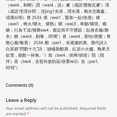
（wei4，刺蝟）謂（wei4，說）膚（成語‘體無完膚’）渭
（成語‘涇渭分明’，涇jing1水清，渭水濁，兩水交匯處，
清濁分明）胃 2533. 偎（wei1，緊靠一起/依偎）煨
（wei1，烤火/煨火、煨熟）猥（wei3，卑鄙/猥瑣、猥
陋；行為下流/猥褻xie4，親近而不守禮節；貼身衣服/褻
衣）餵（wei4，飼養，同‘喂’）畏（wei4，害怕/畏懼；尊
敬心服/敬畏） 2534. 醅（pei1，未過濾的酒。唐代詩人
白居易“問劉十九”詩，‘綠蟻新醅酒，紅泥小火爐。晚來天
欲雪，能飲一杯無。’）焙（bei4，烘烤/烘焙）陪（陪
伴）蓓（bei4，含苞待放的花/蓓蕾lei3）咅（pei1,
同‘呸’）
Comments (0)
Leave a Reply
Your email address will not be published.
Required fields
are marked
*