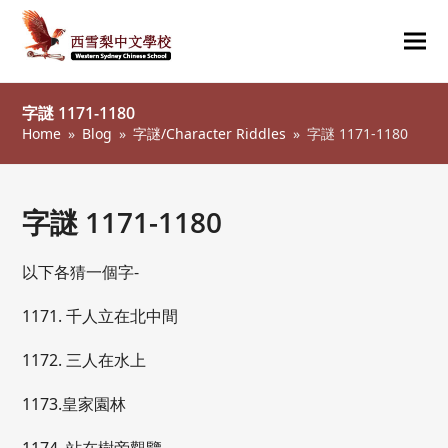
Ope
Clos
mob
mob
字謎 1171-1180
me
me
Home
»
Blog
»
字謎/Character Riddles
»
字謎 1171-1180
字謎 1171-1180
以下各猜一個字-
1171. 千人立在北中間
1172. 三人在水上
1173.皇家園林