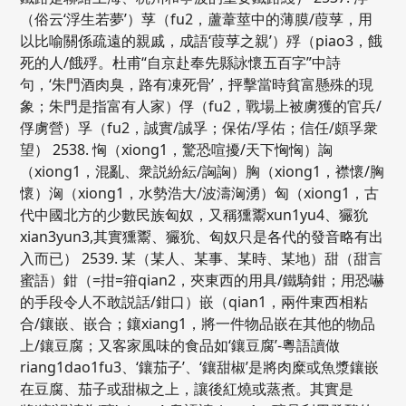
（俗云‘浮生若夢’）莩（fu2，蘆葦莖中的薄膜/葭莩，用
以比喻關係疏遠的親戚，成語‘葭莩之親’）殍（piao3，餓
死的人/餓殍。杜甫“自京赴奉先縣詠懷五百字”中詩
句，‘朱門酒肉臭，路有凍死骨’，抨擊當時貧富懸殊的現
象；朱門是指富有人家）俘（fu2，戰場上被虜獲的官兵/
俘虜營）孚（fu2，誠實/誠孚；保佑/孚佑；信任/頗孚衆
望） 2538. 恟（xiong1，驚恐喧擾/天下恟恟）詾
（xiong1，混亂、衆説紛紜/詾詾）胸（xiong1，襟懷/胸
懷）洶（xiong1，水勢浩大/波濤洶湧）匈（xiong1，古
代中國北方的少數民族匈奴，又稱獯鬻xun1yu4、玁狁
xian3yun3,其實獯鬻、玁狁、匈奴只是各代的發音略有出
入而已） 2539. 某（某人、某事、某時、某地）甜（甜言
蜜語）鉗（=拑=箝qian2，夾東西的用具/鐵騎鉗；用恐嚇
的手段令人不敢説話/鉗口）嵌（qian1，兩件東西相粘
合/鑲嵌、嵌合；鑲xiang1，將一件物品嵌在其他的物品
上/鑲豆腐；又客家風味的食品如‘鑲豆腐’-粵語讀做
riang1dao1fu3、‘鑲茄子’、‘鑲甜椒’是將肉糜或魚漿鑲嵌
在豆腐、茄子或甜椒之上，讓後紅燒或蒸煮。其實是