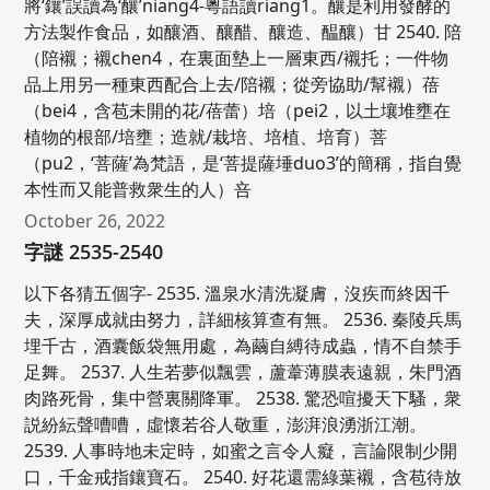
將‘鑲’誤讀為‘釀’niang4-粵語讀riang1。釀是利用發酵的
方法製作食品，如釀酒、釀醋、釀造、醖釀）甘 2540. 陪
（陪襯；襯chen4，在裏面墊上一層東西/襯托；一件物
品上用另一種東西配合上去/陪襯；從旁協助/幫襯）蓓
（bei4，含苞未開的花/蓓蕾）培（pei2，以土壤堆壅在
植物的根部/培壅；造就/栽培、培植、培育）菩
（pu2，‘菩薩’為梵語，是‘菩提薩埵duo3’的簡稱，指自覺
本性而又能普救衆生的人）咅
October 26, 2022
字謎 2535-2540
以下各猜五個字- 2535. 溫泉水清洗凝膚，沒疾而終因千
夫，深厚成就由努力，詳細核算查有無。 2536. 秦陵兵馬
埋千古，酒囊飯袋無用處，為繭自縛待成蟲，情不自禁手
足舞。 2537. 人生若夢似飄雲，蘆葦薄膜表遠親，朱門酒
肉路死骨，集中營裏關降軍。 2538. 驚恐喧擾天下騷，衆
説紛紜聲嘈嘈，虛懷若谷人敬重，澎湃浪湧浙江潮。
2539. 人事時地未定時，如蜜之言令人癡，言論限制少開
口，千金戒指鑲寶石。 2540. 好花還需綠葉襯，含苞待放