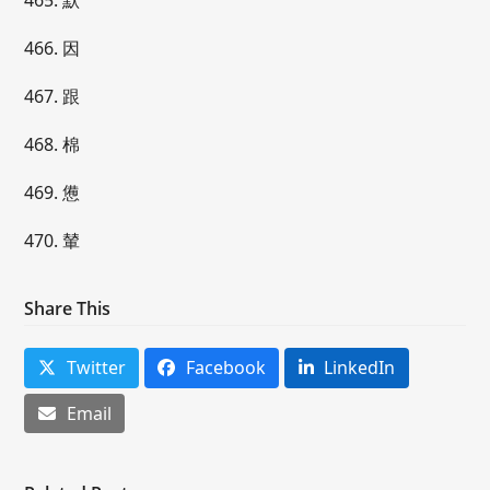
465. 默
466. 因
467. 跟
468. 棉
469. 憊
470. 輦
Share This
Twitter
Facebook
LinkedIn
Email