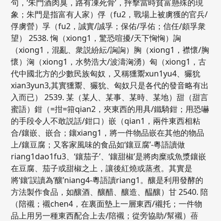
句，‘朱門酒肉臭，路有凍死骨’，抨擊當時貧富懸殊的現
象；朱門是指富有人家）俘（fu2，戰場上被虜獲的官兵/
俘虜營）孚（fu2，誠實/誠孚；保佑/孚佑；信任/頗孚衆
望） 2538. 恟（xiong1，驚恐喧擾/天下恟恟）詾
（xiong1，混亂、衆説紛紜/詾詾）胸（xiong1，襟懷/胸
懷）洶（xiong1，水勢浩大/波濤洶湧）匈（xiong1，古
代中國北方的少數民族匈奴，又稱獯鬻xun1yu4、玁狁
xian3yun3,其實獯鬻、玁狁、匈奴只是各代的發音略有出
入而已） 2539. 某（某人、某事、某時、某地）甜（甜言
蜜語）鉗（=拑=箝qian2，夾東西的用具/鐵騎鉗；用恐嚇
的手段令人不敢説話/鉗口）嵌（qian1，兩件東西相粘
合/鑲嵌、嵌合；鑲xiang1，將一件物品嵌在其他的物品
上/鑲豆腐；又客家風味的食品如‘鑲豆腐’-粵語讀做
riang1dao1fu3、‘鑲茄子’、‘鑲甜椒’是將肉糜或魚漿鑲嵌
在豆腐、茄子或甜椒之上，讓後紅燒或蒸煮。其實是
將‘鑲’誤讀為‘釀’niang4-粵語讀riang1。釀是利用發酵的
方法製作食品，如釀酒、釀醋、釀造、醖釀）甘 2540. 陪
（陪襯；襯chen4，在裏面墊上一層東西/襯托；一件物
品上用另一種東西配合上去/陪襯；從旁協助/幫襯）蓓