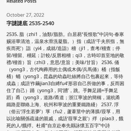
Related Posts
October 27, 2022
字謎謎底 2535-2540
2535. 脂（zhi1，油類/脂肪。白居易“長恨歌”中詞句-春寒
赐浴華清池，温泉水滑洗凝脂。）指（成語‘千夫所指，無
疾而死’）詣（yi4，成就/造詣）稽（ji1，查考/稽查；停
留/稽留、稽延；計較/反唇相稽；qi3，古時叩首至地的敬
禮/稽首）旨（zhi3，意思/意旨；美味/甘旨） 2536. 俑
（yong3，古代殉葬用的土偶或木偶/兵馬俑）桶（指飯
桶）蛹（yong3，昆蟲的幼蟲吐絲將自己包裹起來，等待
成蟲；成語‘作繭jian3自縛fu4’形容自己所做的事，反而困
住了自己）踊（yong3，同‘踴’，跳。手舞足踊=手舞足
蹈）甬（yong3，道路/甬道；浙江寧波的簡稱，滬杭甬
鐵路是聯絡上海、杭州和寧波的重要鐵路綫） 2537. 浮
（俗云‘浮生若夢’）莩（fu2，蘆葦莖中的薄膜/葭莩，用
以比喻關係疏遠的親戚，成語‘葭莩之親’）殍（piao3，餓
死的人/餓殍。杜甫“自京赴奉先縣詠懷五百字”中詩