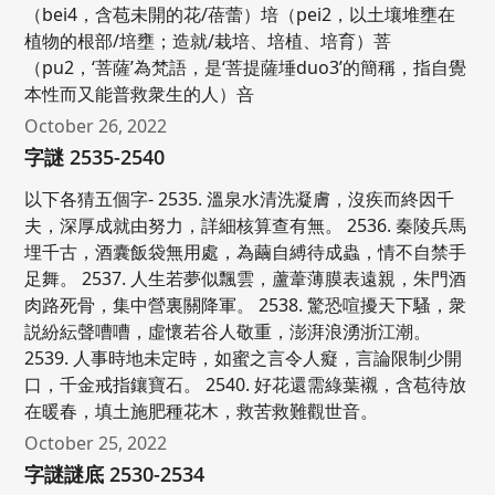
（bei4，含苞未開的花/蓓蕾）培（pei2，以土壤堆壅在
植物的根部/培壅；造就/栽培、培植、培育）菩
（pu2，‘菩薩’為梵語，是‘菩提薩埵duo3’的簡稱，指自覺
本性而又能普救衆生的人）咅
October 26, 2022
字謎 2535-2540
以下各猜五個字- 2535. 溫泉水清洗凝膚，沒疾而終因千
夫，深厚成就由努力，詳細核算查有無。 2536. 秦陵兵馬
埋千古，酒囊飯袋無用處，為繭自縛待成蟲，情不自禁手
足舞。 2537. 人生若夢似飄雲，蘆葦薄膜表遠親，朱門酒
肉路死骨，集中營裏關降軍。 2538. 驚恐喧擾天下騷，衆
説紛紜聲嘈嘈，虛懷若谷人敬重，澎湃浪湧浙江潮。
2539. 人事時地未定時，如蜜之言令人癡，言論限制少開
口，千金戒指鑲寶石。 2540. 好花還需綠葉襯，含苞待放
在暖春，填土施肥種花木，救苦救難觀世音。
October 25, 2022
字謎謎底 2530-2534