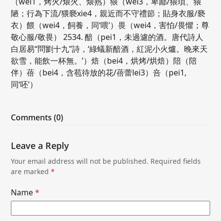
（wei1，烤火/煨火、煨熟）猥（wei3，卑鄙/猥瑣、猥
陋；行為下流/猥褻xie4，親近而不守禮節；貼身衣服/褻
衣）餵（wei4，飼養，同‘喂’）畏（wei4，害怕/畏懼；尊
敬心服/敬畏） 2534. 醅（pei1，未過濾的酒。唐代詩人
白居易“問劉十九”詩，‘綠蟻新醅酒，紅泥小火爐。晚來天
欲雪，能飲一杯無。’）焙（bei4，烘烤/烘焙）陪（陪
伴）蓓（bei4，含苞待放的花/蓓蕾lei3）咅（pei1,
同‘呸’）
Comments (0)
Leave a Reply
Your email address will not be published.
Required fields
are marked
*
Name
*