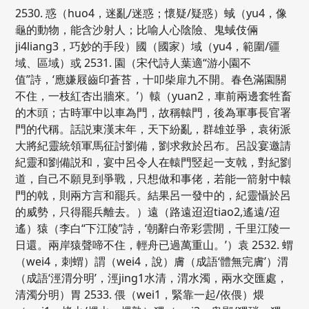
2530. 惑（huo4，迷亂/迷惑；懷疑/疑惑）蜮（yu4，像
龜的動物，能含沙射人；比喻人心陰險、鬼蜮伎倆
ji4liang3，巧妙的手段）國（國家）域（yu4，範圍/疆
域、區域）或 2531. 園（宋代詩人葉適“游小園不
值”詩，‘應嫌屐齒印蒼苔，十叩柴扉九不開。春色滿園關
不住，一枝紅杏出牆來。’）轅（yuan2，車前兩邊套牲畜
的木頭；古時軍中以車為門，故稱轅門，後為軍事長官署
門的代稱。話説東漢末年，天下紛亂，群雄並爭，袁術派
大將紀靈統領軍馬征討劉備，劉求救於呂布。呂設宴邀請
紀靈和劉備説和，宴中呂令人在轅門竪起一支戟，對紀劉
道，自己不願見到爭戰，只想做和事佬，若能一箭射中轅
門的戟，則兩方言和罷兵。結果呂一發中的，紀靈懾於呂
的威勢，只得罷兵離去。）遠（路遠迢迢tiao2,遙遠/迢
遙）猿（李白“下江陵”詩，‘朝辭白帝彩雲閒，千里江陵一
日還。兩岸猿聲啼不住，輕舟已過萬重山。’）袁 2532. 蝟
（wei4，刺蝟）謂（wei4，說）膚（成語‘體無完膚’）渭
（成語‘涇渭分明’，涇jing1水清，渭水濁，兩水交匯處，
清濁分明）胃 2533. 偎（wei1，緊靠一起/依偎）煨