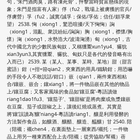
句，‘朱門酒肉臭，路有凍死骨’，抨擊當時貧富懸殊的現
象；朱門是指富有人家）俘（fu2，戰場上被虜獲的官兵/
俘虜營）孚（fu2，誠實/誠孚；保佑/孚佑；信任/頗孚衆
望） 2538. 恟（xiong1，驚恐喧擾/天下恟恟）詾
（xiong1，混亂、衆説紛紜/詾詾）胸（xiong1，襟懷/胸
懷）洶（xiong1，水勢浩大/波濤洶湧）匈（xiong1，古
代中國北方的少數民族匈奴，又稱獯鬻xun1yu4、玁狁
xian3yun3,其實獯鬻、玁狁、匈奴只是各代的發音略有出
入而已） 2539. 某（某人、某事、某時、某地）甜（甜言
蜜語）鉗（=拑=箝qian2，夾東西的用具/鐵騎鉗；用恐嚇
的手段令人不敢説話/鉗口）嵌（qian1，兩件東西相粘
合/鑲嵌、嵌合；鑲xiang1，將一件物品嵌在其他的物品
上/鑲豆腐；又客家風味的食品如‘鑲豆腐’-粵語讀做
riang1dao1fu3、‘鑲茄子’、‘鑲甜椒’是將肉糜或魚漿鑲嵌
在豆腐、茄子或甜椒之上，讓後紅燒或蒸煮。其實是
將‘鑲’誤讀為‘釀’niang4-粵語讀riang1。釀是利用發酵的
方法製作食品，如釀酒、釀醋、釀造、醖釀）甘 2540. 陪
（陪襯；襯chen4，在裏面墊上一層東西/襯托；一件物
品上用另一種東西配合上去/陪襯；從旁協助/幫襯）蓓