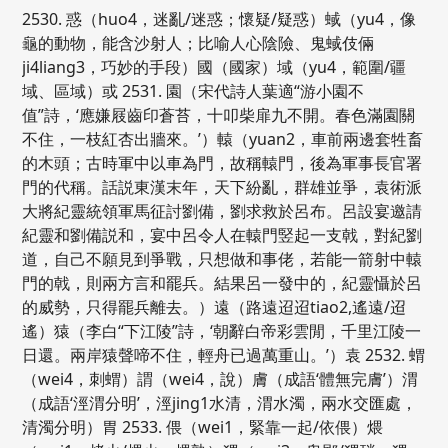
2530. 惑（huo4，迷亂/迷惑；懷疑/疑惑）蜮（yu4，像
龜的動物，能含沙射人；比喻人心陰險、鬼蜮伎倆
ji4liang3，巧妙的手段）國（國家）域（yu4，範圍/疆
域、區域）或 2531. 園（宋代詩人葉適“游小園不
值”詩，‘應嫌屐齒印蒼苔，十叩柴扉九不開。春色滿園關
不住，一枝紅杏出牆來。’）轅（yuan2，車前兩邊套牲畜
的木頭；古時軍中以車為門，故稱轅門，後為軍事長官署
門的代稱。話説東漢末年，天下紛亂，群雄並爭，袁術派
大將紀靈統領軍馬征討劉備，劉求救於呂布。呂設宴邀請
紀靈和劉備説和，宴中呂令人在轅門竪起一支戟，對紀劉
道，自己不願見到爭戰，只想做和事佬，若能一箭射中轅
門的戟，則兩方言和罷兵。結果呂一發中的，紀靈懾於呂
的威勢，只得罷兵離去。）遠（路遠迢迢tiao2,遙遠/迢
遙）猿（李白“下江陵”詩，‘朝辭白帝彩雲閒，千里江陵一
日還。兩岸猿聲啼不住，輕舟已過萬重山。’）袁 2532. 蝟
（wei4，刺蝟）謂（wei4，說）膚（成語‘體無完膚’）渭
（成語‘涇渭分明’，涇jing1水清，渭水濁，兩水交匯處，
清濁分明）胃 2533. 偎（wei1，緊靠一起/依偎）煨