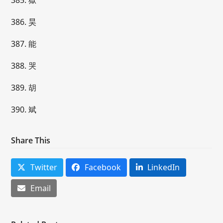
385. 獄
386. 昊
387. 能
388. 哭
389. 胡
390. 斌
Share This
Twitter
Facebook
LinkedIn
Email