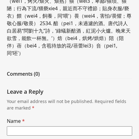
（wei1，烤火/煨火、煨熟）猥（wei3，卑鄙/猥瑣、猥
陋；行為下流/猥褻xie4，親近而不守禮節；貼身衣服/褻
衣）餵（wei4，飼養，同‘喂’）畏（wei4，害怕/畏懼；尊
敬心服/敬畏） 2534. 醅（pei1，未過濾的酒。唐代詩人
白居易“問劉十九”詩，‘綠蟻新醅酒，紅泥小火爐。晚來天
欲雪，能飲一杯無。’）焙（bei4，烘烤/烘焙）陪（陪
伴）蓓（bei4，含苞待放的花/蓓蕾lei3）咅（pei1,
同‘呸’）
Comments (0)
Leave a Reply
Your email address will not be published.
Required fields
are marked
*
Name
*