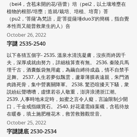
（bei4，含苞未開的花/蓓蕾）培（pei2，以土壤堆壅在
植物的根部/培壅；造就/栽培、培植、培育）菩
（pu2，‘菩薩’為梵語，是‘菩提薩埵duo3’的簡稱，指自覺
本性而又能普救衆生的人）咅
October 26, 2022
字謎 2535-2540
以下各猜五個字- 2535. 溫泉水清洗凝膚，沒疾而終因千
夫，深厚成就由努力，詳細核算查有無。 2536. 秦陵兵馬
埋千古，酒囊飯袋無用處，為繭自縛待成蟲，情不自禁手
足舞。 2537. 人生若夢似飄雲，蘆葦薄膜表遠親，朱門酒
肉路死骨，集中營裏關降軍。 2538. 驚恐喧擾天下騷，衆
説紛紜聲嘈嘈，虛懷若谷人敬重，澎湃浪湧浙江潮。
2539. 人事時地未定時，如蜜之言令人癡，言論限制少開
口，千金戒指鑲寶石。 2540. 好花還需綠葉襯，含苞待放
在暖春，填土施肥種花木，救苦救難觀世音。
October 25, 2022
字謎謎底 2530-2534