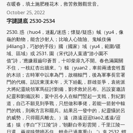
在暖春，填土施肥種花木，救苦救難觀世音。
October 25, 2022
字謎謎底 2530-2534
2530. 惑（huo4，迷亂/迷惑；懷疑/疑惑）蜮（yu4，像
龜的動物，能含沙射人；比喻人心陰險、鬼蜮伎倆
ji4liang3，巧妙的手段）國（國家）域（yu4，範圍/疆
域、區域）或 2531. 園（宋代詩人葉適“游小園不
值”詩，‘應嫌屐齒印蒼苔，十叩柴扉九不開。春色滿園關
不住，一枝紅杏出牆來。’）轅（yuan2，車前兩邊套牲畜
的木頭；古時軍中以車為門，故稱轅門，後為軍事長官署
門的代稱。話説東漢末年，天下紛亂，群雄並爭，袁術派
大將紀靈統領軍馬征討劉備，劉求救於呂布。呂設宴邀請
紀靈和劉備説和，宴中呂令人在轅門竪起一支戟，對紀劉
道，自己不願見到爭戰，只想做和事佬，若能一箭射中轅
門的戟，則兩方言和罷兵。結果呂一發中的，紀靈懾於呂
的威勢，只得罷兵離去。）遠（路遠迢迢tiao2,遙遠/迢
遙）猿（李白“下江陵”詩，‘朝辭白帝彩雲閒，千里江陵一
日還。兩岸猿聲啼不住，輕舟已過萬重山。’）袁 2532. 蝟