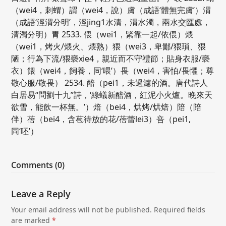
（wei4，刺蝟）謂（wei4，說）膚（成語‘體無完膚’）渭
（成語‘涇渭分明’，涇jing1水清，渭水濁，兩水交匯處，
清濁分明）胃 2533. 偎（wei1，緊靠一起/依偎）煨
（wei1，烤火/煨火、煨熟）猥（wei3，卑鄙/猥瑣、猥
陋；行為下流/猥褻xie4，親近而不守禮節；貼身衣服/褻
衣）餵（wei4，飼養，同‘喂’）畏（wei4，害怕/畏懼；尊
敬心服/敬畏） 2534. 醅（pei1，未過濾的酒。唐代詩人
白居易“問劉十九”詩，‘綠蟻新醅酒，紅泥小火爐。晚來天
欲雪，能飲一杯無。’）焙（bei4，烘烤/烘焙）陪（陪
伴）蓓（bei4，含苞待放的花/蓓蕾lei3）咅（pei1,
同‘呸’）
Comments (0)
Leave a Reply
Your email address will not be published.
Required fields
are marked
*