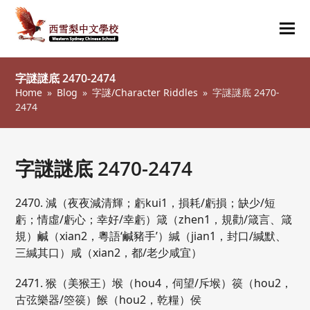
Ope
Clos
mob
mob
字謎謎底 2470-2474
me
me
Home
»
Blog
»
字謎/Character Riddles
»
字謎謎底 2470-
2474
字謎謎底 2470-2474
2470. 減（夜夜減清輝；虧kui1，損耗/虧損；缺少/短
虧；情虛/虧心；幸好/幸虧）箴（zhen1，規勸/箴言、箴
規）鹹（xian2，粵語‘鹹豬手’）緘（jian1，封口/緘默、
三緘其口）咸（xian2，都/老少咸宜）
2471. 猴（美猴王）堠（hou4，伺望/斥堠）篌（hou2，
古弦樂器/箜篌）餱（hou2，乾糧）侯