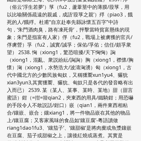
（俗云‘浮生若夢’）莩（fu2，蘆葦莖中的薄膜/葭莩，用
以比喻關係疏遠的親戚，成語‘葭莩之親’）殍（piao3，餓
死的人/餓殍。杜甫“自京赴奉先縣詠懷五百字”中詩
句，‘朱門酒肉臭，路有凍死骨’，抨擊當時貧富懸殊的現
象；朱門是指富有人家）俘（fu2，戰場上被虜獲的官兵/
俘虜營）孚（fu2，誠實/誠孚；保佑/孚佑；信任/頗孚衆
望） 2538. 恟（xiong1，驚恐喧擾/天下恟恟）詾
（xiong1，混亂、衆説紛紜/詾詾）胸（xiong1，襟懷/胸
懷）洶（xiong1，水勢浩大/波濤洶湧）匈（xiong1，古
代中國北方的少數民族匈奴，又稱獯鬻xun1yu4、玁狁
xian3yun3,其實獯鬻、玁狁、匈奴只是各代的發音略有出
入而已） 2539. 某（某人、某事、某時、某地）甜（甜言
蜜語）鉗（=拑=箝qian2，夾東西的用具/鐵騎鉗；用恐嚇
的手段令人不敢説話/鉗口）嵌（qian1，兩件東西相粘
合/鑲嵌、嵌合；鑲xiang1，將一件物品嵌在其他的物品
上/鑲豆腐；又客家風味的食品如‘鑲豆腐’-粵語讀做
riang1dao1fu3、‘鑲茄子’、‘鑲甜椒’是將肉糜或魚漿鑲嵌
在豆腐、茄子或甜椒之上，讓後紅燒或蒸煮。其實是