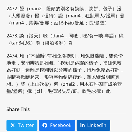
2472. 饅（man2，饅頭的別名有饃饃、炊餅、包子）漫
（大霧漫漫）慢（慢待）謾（man4，狂亂駡人/謾駡）曼
（man4，柔美/曼麗；延綿不絕/曼延；長/曼聲）
2473. 談（談天）啖（dan4，同噉，吃/食一啖-粵語）毯
（tan3毛毯）淡（淡泊名利）炎
2474. 雌（“木蘭辭”有‘雄兔腳撲朔，雌兔眼迷離，雙兔傍
地走，安能辨我是雄雌。’ 撲朔是跳躍的樣子，指雄兔較
為好動；迷離是模糊難以分辨的樣子，指雌兔較為好靜，
眼睛喜歡瞇起來。形容事物錯綜複雜，難以驟然明瞭真
相。）柴（上山砍柴）砦（zhai2，用木石堆砌而成的營
壘/堡砦）疵（ci1，毛病過失/瑕疵、吹毛求疵）此
Share This
Twitter
Facebook
LinkedIn