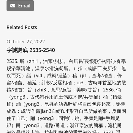
Email
Related Posts
October 27, 2022
字謎謎底 2535-2540
2535. 脂（zhi1，油類/脂肪。白居易“長恨歌”中詞句-春寒
赐浴華清池，温泉水滑洗凝脂。）指（成語‘千夫所指，無
疾而死’）詣（yi4，成就/造詣）稽（ji1，查考/稽查；停
留/稽留、稽延；計較/反唇相稽；qi3，古時叩首至地的敬
禮/稽首）旨（zhi3，意思/意旨；美味/甘旨） 2536. 俑
（yong3，古代殉葬用的土偶或木偶/兵馬俑）桶（指飯
桶）蛹（yong3，昆蟲的幼蟲吐絲將自己包裹起來，等待
成蟲；成語‘作繭jian3自縛fu4’形容自己所做的事，反而困
住了自己）踊（yong3，同‘踴’，跳。手舞足踊=手舞足
蹈）甬（yong3，道路/甬道；浙江寧波的簡稱，滬杭甬
鐵路是聯絡上海、杭州和寧波的重要鐵路綫） 2537. 浮