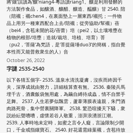
將‘鑲’誤讀為‘釀’niang4-粵語讀riang1。釀是利用發酵的
方法製作食品，如釀酒、釀醋、釀造、醖釀）甘 2540. 陪
（陪襯；襯chen4，在裏面墊上一層東西/襯托；一件物
品上用另一種東西配合上去/陪襯；從旁協助/幫襯）蓓
（bei4，含苞未開的花/蓓蕾）培（pei2，以土壤堆壅在
植物的根部/培壅；造就/栽培、培植、培育）菩
（pu2，‘菩薩’為梵語，是‘菩提薩埵duo3’的簡稱，指自覺
本性而又能普救衆生的人）咅
October 26, 2022
字謎 2535-2540
以下各猜五個字- 2535. 溫泉水清洗凝膚，沒疾而終因千
夫，深厚成就由努力，詳細核算查有無。 2536. 秦陵兵馬
埋千古，酒囊飯袋無用處，為繭自縛待成蟲，情不自禁手
足舞。 2537. 人生若夢似飄雲，蘆葦薄膜表遠親，朱門酒
肉路死骨，集中營裏關降軍。 2538. 驚恐喧擾天下騷，衆
説紛紜聲嘈嘈，虛懷若谷人敬重，澎湃浪湧浙江潮。
2539. 人事時地未定時，如蜜之言令人癡，言論限制少開
口，千金戒指鑲寶石。 2540. 好花還需綠葉襯，含苞待放