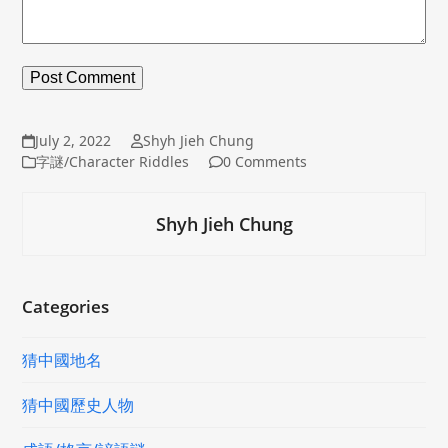
July 2, 2022
Shyh Jieh Chung
字謎/Character Riddles
0 Comments
Shyh Jieh Chung
Categories
猜中國地名
猜中國歷史人物