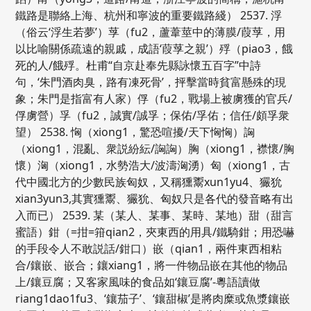
鐵路是聯絡上海、杭州和寧波的重要鐵路綫） 2537. 浮
（俗云‘浮生若夢’）莩（fu2，蘆葦莖中的薄膜/葭莩，用
以比喻關係疏遠的親戚，成語‘葭莩之親’）殍（piao3，餓
死的人/餓殍。杜甫“自京赴奉先縣詠懷五百字”中詩
句，‘朱門酒肉臭，路有凍死骨’，抨擊當時貧富懸殊的現
象；朱門是指富有人家）俘（fu2，戰場上被虜獲的官兵/
俘虜營）孚（fu2，誠實/誠孚；保佑/孚佑；信任/頗孚衆
望） 2538. 恟（xiong1，驚恐喧擾/天下恟恟）詾
（xiong1，混亂、衆説紛紜/詾詾）胸（xiong1，襟懷/胸
懷）洶（xiong1，水勢浩大/波濤洶湧）匈（xiong1，古
代中國北方的少數民族匈奴，又稱獯鬻xun1yu4、玁狁
xian3yun3,其實獯鬻、玁狁、匈奴只是各代的發音略有出
入而已） 2539. 某（某人、某事、某時、某地）甜（甜言
蜜語）鉗（=拑=箝qian2，夾東西的用具/鐵騎鉗；用恐嚇
的手段令人不敢説話/鉗口）嵌（qian1，兩件東西相粘
合/鑲嵌、嵌合；鑲xiang1，將一件物品嵌在其他的物品
上/鑲豆腐；又客家風味的食品如‘鑲豆腐’-粵語讀做
riang1dao1fu3、‘鑲茄子’、‘鑲甜椒’是將肉糜或魚漿鑲嵌