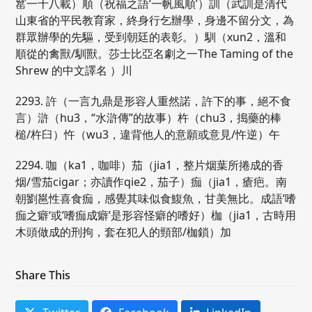
窰一十八載）順（祝福之語‘一帆風順’）訓（武訓是清代
山東省的平民教育家，終身行乞辦學，身邊不留分文，為
群眾辦學的先驅，受到朝廷的表彰。）馴（xun2，溫和
順從的禽獸/馴獸。莎士比亞名劇之一The Taming of the
Shrew 的中文譯名 ）川
2293. 許（一言九鼎是形容人重然諾，許下的事，絕不食
言）滸（hu3，“水滸傳”的故事）杵（chu3，搗藥的棒
槌/杵臼）忤（wu3，違背他人的意願或意見/忤逆）午
2294. 咖（ka1，咖啡）茄（jia1，整片烟葉所捲成的香
烟/雪茄cigar；亦讀作qie2，茄子）痂（jia1，瘡疤。南
朝劉邕性喜食痂，感覺其味似食鰒魚，甘美無比。成語’嗜
痂之癖‘或’嗜痂成癖’是形容怪癖的嗜好）枷（jia1，古時用
木頭做成的刑拘，套在犯人的頸部/枷鎖）加
Share This