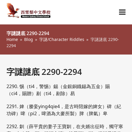
Ope
Clos
mob
mob
字謎謎底 2290-2294
me
me
Home
»
Blog
»
字謎/Character Riddles
»
字謎謎底 2290-
2294
字謎謎底 2290-2294
2290. 惕（ti4，警惕）錫（金銀銅鐡錫為五金）賜
（ci4，賜贈）剔（ti4，剔除）易
2291. 婢（媵妾ying4qie4，是古時陪嫁的婢女）碑（紀
功碑）啤（pi2，啤酒為大麥所製）脾（脾氣）卑
2292. 釧（薛平貴的妻子王寶釧，在夫婿出征時，獨守寒