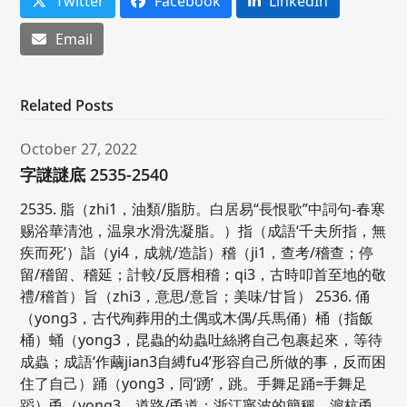
Twitter
Facebook
LinkedIn
Email
Related Posts
October 27, 2022
字謎謎底 2535-2540
2535. 脂（zhi1，油類/脂肪。白居易“長恨歌”中詞句-春寒
赐浴華清池，温泉水滑洗凝脂。）指（成語‘千夫所指，無
疾而死’）詣（yi4，成就/造詣）稽（ji1，查考/稽查；停
留/稽留、稽延；計較/反唇相稽；qi3，古時叩首至地的敬
禮/稽首）旨（zhi3，意思/意旨；美味/甘旨） 2536. 俑
（yong3，古代殉葬用的土偶或木偶/兵馬俑）桶（指飯
桶）蛹（yong3，昆蟲的幼蟲吐絲將自己包裹起來，等待
成蟲；成語‘作繭jian3自縛fu4’形容自己所做的事，反而困
住了自己）踊（yong3，同‘踴’，跳。手舞足踊=手舞足
蹈）甬（yong3，道路/甬道；浙江寧波的簡稱，滬杭甬