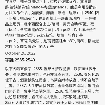
在豆腐、茄子或甜椒之上，讓後紅燒或蒸煮。其實是
將‘鑲’誤讀為‘釀’niang4-粵語讀riang1。釀是利用發酵的
方法製作食品，如釀酒、釀醋、釀造、醖釀）甘 2540. 陪
（陪襯；襯chen4，在裏面墊上一層東西/襯托；一件物
品上用另一種東西配合上去/陪襯；從旁協助/幫襯）蓓
（bei4，含苞未開的花/蓓蕾）培（pei2，以土壤堆壅在
植物的根部/培壅；造就/栽培、培植、培育）菩
（pu2，‘菩薩’為梵語，是‘菩提薩埵duo3’的簡稱，指自覺
本性而又能普救衆生的人）咅
October 26, 2022
字謎 2535-2540
以下各猜五個字- 2535. 溫泉水清洗凝膚，沒疾而終因千
夫，深厚成就由努力，詳細核算查有無。 2536. 秦陵兵馬
埋千古，酒囊飯袋無用處，為繭自縛待成蟲，情不自禁手
足舞。 2537. 人生若夢似飄雲，蘆葦薄膜表遠親，朱門酒
肉路死骨，集中營裏關降軍。 2538. 驚恐喧擾天下騷，衆
説紛紜聲嘈嘈，虛懷若谷人敬重，澎湃浪湧浙江潮。
2539. 人事時地未定時，如蜜之言令人癡，言論限制少開