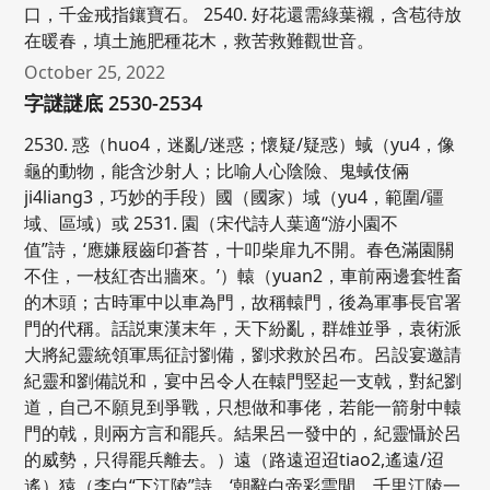
口，千金戒指鑲寶石。 2540. 好花還需綠葉襯，含苞待放
在暖春，填土施肥種花木，救苦救難觀世音。
October 25, 2022
字謎謎底 2530-2534
2530. 惑（huo4，迷亂/迷惑；懷疑/疑惑）蜮（yu4，像
龜的動物，能含沙射人；比喻人心陰險、鬼蜮伎倆
ji4liang3，巧妙的手段）國（國家）域（yu4，範圍/疆
域、區域）或 2531. 園（宋代詩人葉適“游小園不
值”詩，‘應嫌屐齒印蒼苔，十叩柴扉九不開。春色滿園關
不住，一枝紅杏出牆來。’）轅（yuan2，車前兩邊套牲畜
的木頭；古時軍中以車為門，故稱轅門，後為軍事長官署
門的代稱。話説東漢末年，天下紛亂，群雄並爭，袁術派
大將紀靈統領軍馬征討劉備，劉求救於呂布。呂設宴邀請
紀靈和劉備説和，宴中呂令人在轅門竪起一支戟，對紀劉
道，自己不願見到爭戰，只想做和事佬，若能一箭射中轅
門的戟，則兩方言和罷兵。結果呂一發中的，紀靈懾於呂
的威勢，只得罷兵離去。）遠（路遠迢迢tiao2,遙遠/迢
遙）猿（李白“下江陵”詩，‘朝辭白帝彩雲閒，千里江陵一