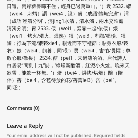
日還。兩岸猿聲啼不住，輕舟已過萬重山。’）袁 2532. 蝟
（wei4，刺蝟）謂（wei4，說）膚（成語‘體無完膚’）渭
（成語‘涇渭分明’，涇jing1水清，渭水濁，兩水交匯處，
清濁分明）胃 2533. 偎（wei1，緊靠一起/依偎）煨
（wei1，烤火/煨火、煨熟）猥（wei3，卑鄙/猥瑣、猥
陋；行為下流/猥褻xie4，親近而不守禮節；貼身衣服/褻
衣）餵（wei4，飼養，同‘喂’）畏（wei4，害怕/畏懼；尊
敬心服/敬畏） 2534. 醅（pei1，未過濾的酒。唐代詩人
白居易“問劉十九”詩，‘綠蟻新醅酒，紅泥小火爐。晚來天
欲雪，能飲一杯無。’）焙（bei4，烘烤/烘焙）陪（陪
伴）蓓（bei4，含苞待放的花/蓓蕾lei3）咅（pei1,
同‘呸’）
Comments (0)
Leave a Reply
Your email address will not be published.
Required fields