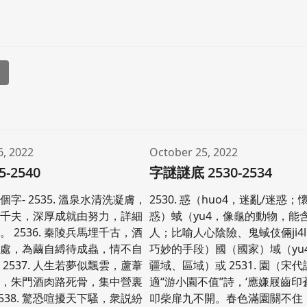
l
6, 2022
October 25, 2022
5-2540
字謎謎底 2530-2534
字- 2535. 溫泉水清洗凝膚，
2530. 惑（huo4，迷亂/迷惑；
因千夫，深厚成就由努力，詳細
惑）蜮（yu4，像龜的動物，能
 2536. 秦陵兵馬埋千古，酒
人；比喻人心陰險、鬼蜮伎倆ji4li
用處，為繭自縛待成蟲，情不自
巧妙的手段）國（國家）域（yu
2537. 人生若夢似飄雲，蘆葦
疆域、區域）或 2531. 園（宋
親，朱門酒肉路死骨，集中營裏
適“游小園不值”詩，‘應嫌屐齒
538. 驚恐喧擾天下騷，衆説紛
叩柴扉九不開。春色滿園關不住