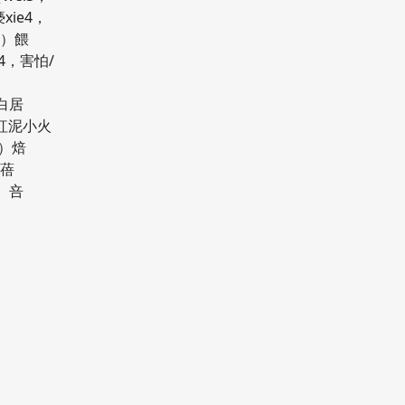
ie4，
衣）餵
i4，害怕/
醅
白居
，紅泥小火
）焙
）蓓
3）咅