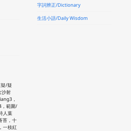
字詞辨正/Dictionary
生活小語/Daily Wisdom
懷疑/疑
含沙射
ang3，
4，範圍/
代詩人葉
印蒼苔，十
，一枝紅