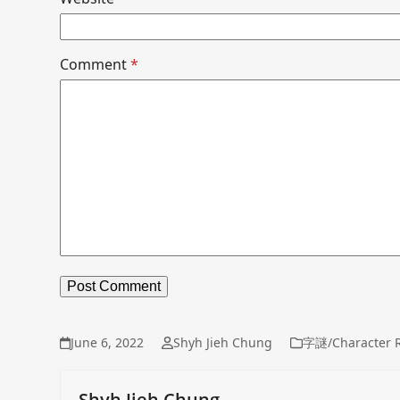
Comment
*
June 6, 2022
Shyh Jieh Chung
字謎/Character R
Shyh Jieh Chung