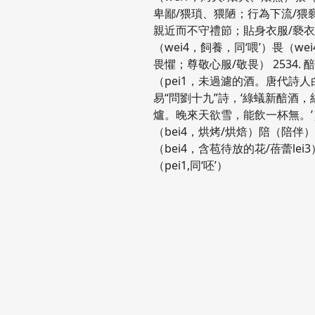
卑鄙/猥瑣、猥陋；行為下流/猥褻x
親近而不守禮節；貼身衣服/褻
（wei4，飼養，同‘喂’）畏（we
畏懼；尊敬心服/敬畏） 2534. 
（pei1，未過濾的酒。唐代詩人
易“問劉十九”詩，‘綠蟻新醅酒
爐。晚來天欲雪，能飲一杯無。’
（bei4，烘烤/烘焙）陪（陪伴
（bei4，含苞待放的花/蓓蕾lei
（pei1,同‘呸’）