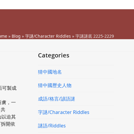
ome
»
Blog
»
字謎/Character Riddles
»
字謎謎底 2225-2229
Categories
猜中國地名
猜中國歷史人物
后可製成
成語/格言/諺語謎
所虜，一
）共
字謎/Character Riddles
山以迫其
可拆開依
謎語/Riddles