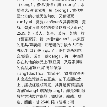
（xiong1，襟懷/胸懷）洶（xiong1，水
勢浩大/波濤洶湧）匈（xiong1，古代中
國北方的少數民族匈奴，又稱獯鬻
xun1yu4、玁狁xian3yun3,其實獯鬻、玁
狁、匈奴只是各代的發音略有出入而已）
2539. 某（某人、某事、某時、某地）甜
（甜言蜜語）鉗（=拑=箝qian2，夾東西
的用具/鐵騎鉗；用恐嚇的手段令人不敢
説話/鉗口）嵌（qian1，兩件東西相粘
合/鑲嵌、嵌合；鑲xiang1，將一件物品
嵌在其他的物品上/鑲豆腐；又客家風味
的食品如‘鑲豆腐’-粵語讀做
riang1dao1fu3、‘鑲茄子’、‘鑲甜椒’是將
肉糜或魚漿鑲嵌在豆腐、茄子或甜椒之
上，讓後紅燒或蒸煮。其實是將‘鑲’誤讀
為‘釀’niang4-粵語讀riang1。釀是利用發
酵的方法製作食品，如釀酒、釀醋、釀
造、醖釀）甘 2540. 陪（陪襯；襯