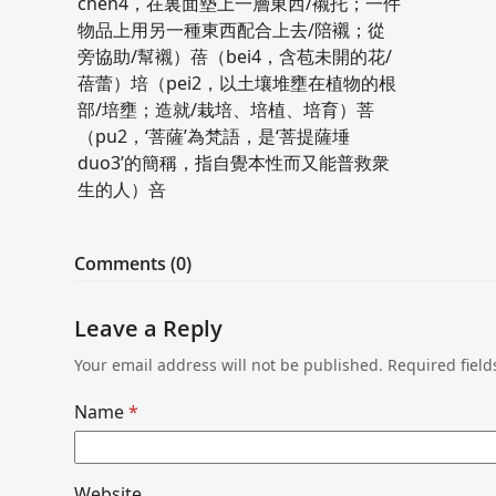
chen4，在裏面墊上一層東西/襯托；一件
物品上用另一種東西配合上去/陪襯；從
旁協助/幫襯）蓓（bei4，含苞未開的花/
蓓蕾）培（pei2，以土壤堆壅在植物的根
部/培壅；造就/栽培、培植、培育）菩
（pu2，‘菩薩’為梵語，是‘菩提薩埵
duo3’的簡稱，指自覺本性而又能普救衆
生的人）咅
Comments (0)
Leave a Reply
Your email address will not be published.
Required fiel
Name
*
Website