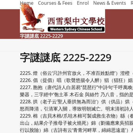
Home
Courses & Fees
Enrol
News & Events
Skip
to
content
字謎謎底 2225-2229
字謎謎底 2225-2229
2225. 燈（俗云‘只許州官放火，不准百姓點燈’）澄
2226. 倡（提倡）唱（歌聲悠揚令人醉）猖（猖狂）
2227. 胞抱（唐代詩人白居易“琵琶行”中詩句‘千呼
樂器，三字經中‘匏土革 木石金 與絲竹 乃八音，指
2228. 拱（老子云’聖人垂拱無為而治‘）供（供
怒而降清，引清軍入關，導致明朝滅亡。明末清初詩人吳
2229. 棉（吉貝木棉/爪哇木棉可製成救生衣物）
出山，結果介子推母子被火燒死）錦（劉備應東吳招
行以脫險）綿（古詩有云‘青青河畔草，綿綿思遠道’）