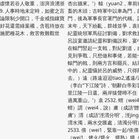
，虛懷若谷人敬重，澎湃浪湧浙
杏出牆來。’）轅（yuan2，車
39. 人事時地未定時，如蜜之言
畜的木頭；古時軍中以車為門，
言論限制少開口，千金戒指鑲寶
門，後為軍事長官署門的代稱。
0. 好花還需綠葉襯，含苞待放在
末年，天下紛亂，群雄並爭，袁
土施肥種花木，救苦救難觀世
紀靈統領軍馬征討劉備，劉求救
呂設宴邀請紀靈和劉備説和，宴
在轅門竪起一支戟，對紀劉道，
見到爭戰，只想做和事佬，若能
轅門的戟，則兩方言和罷兵。結
中的，紀靈懾於呂的威勢，只得
去。）遠（路遠迢迢tiao2,遙遠
（李白“下江陵”詩，‘朝辭白帝
里江陵一日還。兩岸猿聲啼不住
過萬重山。’）袁 2532. 蝟（wei
蝟）謂（wei4，說）膚（成語‘
膚’）渭（成語‘涇渭分明’，涇jin
渭水濁，兩水交匯處，清濁分明
2533. 偎（wei1，緊靠一起/依
（wei1，烤火/煨火、煨熟）猥（