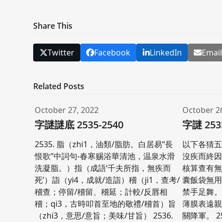
Share This
Twitter
Facebook
LinkedIn
Emai
Related Posts
October 27, 2022
October 2
字謎謎底 2535-2540
字謎 253
2535. 脂（zhi1，油類/脂肪。白居易“長
以下各猜五個
恨歌”中詞句-春寒赐浴華清池，温泉水滑
沒疾而終
洗凝脂。）指（成語‘千夫所指，無疾而
核算查有無。
死’）詣（yi4，成就/造詣）稽（ji1，查考/
囊飯袋無
稽查；停留/稽留、稽延；計較/反唇相
禁手足舞。 
稽；qi3，古時叩首至地的敬禮/稽首）旨
薄膜表遠
（zhi3，意思/意旨；美味/甘旨） 2536.
關降軍。 2