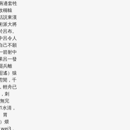
前兩邊套牲
故稱轅
話説東漢
術派大將
於呂布。
中呂令人
自己不願
一箭射中
果呂一發
罷兵離
/迢遙）猿
彩雲閒，千
，輕舟已
4，刺
體無完
g1水清，
）胃
偎）煨
wei3，