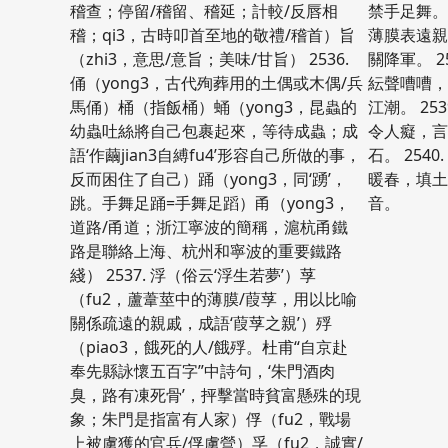
稽查；停留/稽留、稽延；計較/反唇相
禁手足舞。 
稽；qi3，古時叩首至地的敬禮/稽首）旨
薄膜表遠
（zhi3，意思/意旨；美味/甘旨） 2536.
關降軍。 2
俑（yong3，古代殉葬用的土偶或木偶/兵
紜聲嘈嘈
馬俑）桶（指飯桶）蛹（yong3，昆蟲的
江潮。 25
幼蟲吐絲將自己包裹起來，等待成蟲；成
令人癡，
語‘作繭jian3自縛fu4’形容自己所做的事，
石。 254
反而困住了自己）踊（yong3，同‘踴’，
暖春，填
跳。手舞足踊=手舞足蹈）甬（yong3，
音。
道路/甬道；浙江寧波的簡稱，滬杭甬鐵
路是聯絡上海、杭州和寧波的重要鐵路
綫） 2537. 浮（俗云‘浮生若夢’）莩
（fu2，蘆葦莖中的薄膜/葭莩，用以比喻
關係疏遠的親戚，成語‘葭莩之親’）殍
（piao3，餓死的人/餓殍。杜甫“自京赴
奉先縣詠懷五百字”中詩句，‘朱門酒肉
臭，路有凍死骨’，抨擊當時貧富懸殊的現
象；朱門是指富有人家）俘（fu2，戰場
上被虜獲的官兵/俘虜營）孚（fu2，誠實/