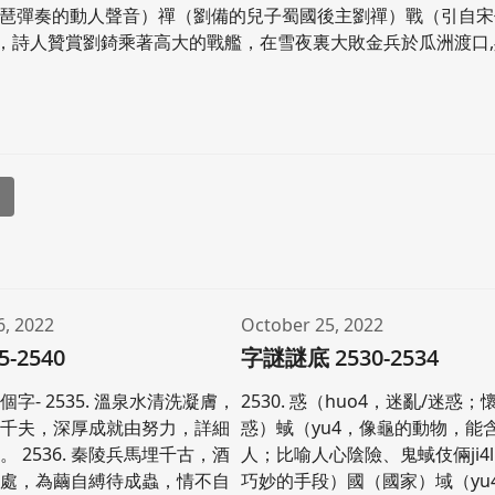
容琵琶彈奏的動人聲音）禪（劉備的兒子蜀國後主劉禪）戰（引自
關’，詩人贊賞劉錡乘著高大的戰艦，在雪夜裏大敗金兵於瓜洲渡口
l
6, 2022
October 25, 2022
5-2540
字謎謎底 2530-2534
字- 2535. 溫泉水清洗凝膚，
2530. 惑（huo4，迷亂/迷惑；
因千夫，深厚成就由努力，詳細
惑）蜮（yu4，像龜的動物，能
 2536. 秦陵兵馬埋千古，酒
人；比喻人心陰險、鬼蜮伎倆ji4li
用處，為繭自縛待成蟲，情不自
巧妙的手段）國（國家）域（yu