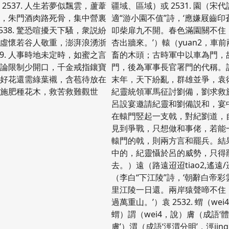
2537. 人生若夢似飄雲，蘆葦
疆域、區域）或 2531. 園（宋
親，朱門酒肉路死骨，集中營裏
適“游小園不值”詩，‘應嫌屐齒
538. 驚恐喧擾天下騷，衆説紛
叩柴扉九不開。春色滿園關不住
，虛懷若谷人敬重，澎湃浪湧浙
杏出牆來。’）轅（yuan2，車
39. 人事時地未定時，如蜜之言
畜的木頭；古時軍中以車為門，
言論限制少開口，千金戒指鑲寶
門，後為軍事長官署門的代稱。
0. 好花還需綠葉襯，含苞待放在
末年，天下紛亂，群雄並爭，袁
土施肥種花木，救苦救難觀世
紀靈統領軍馬征討劉備，劉求救
呂設宴邀請紀靈和劉備説和，宴
在轅門竪起一支戟，對紀劉道，
見到爭戰，只想做和事佬，若能
轅門的戟，則兩方言和罷兵。結
中的，紀靈懾於呂的威勢，只得
去。）遠（路遠迢迢tiao2,遙遠
（李白“下江陵”詩，‘朝辭白帝
里江陵一日還。兩岸猿聲啼不住
過萬重山。’）袁 2532. 蝟（wei
蝟）謂（wei4，說）膚（成語‘
膚’）渭（成語‘涇渭分明’，涇jin