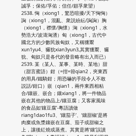
誠孚；保佑/孚佑；信任/頗孚衆望）
2538. 恟（xiong1，驚恐喧擾/天下恟恟）
詾（xiong1，混亂、衆説紛紜/詾詾）胸
（xiong1，襟懷/胸懷）洶（xiong1，水
勢浩大/波濤洶湧）匈（xiong1，古代中
國北方的少數民族匈奴，又稱獯鬻
xun1yu4、玁狁xian3yun3,其實獯鬻、玁
狁、匈奴只是各代的發音略有出入而已）
2539. 某（某人、某事、某時、某地）甜
（甜言蜜語）鉗（=拑=箝qian2，夾東西
的用具/鐵騎鉗；用恐嚇的手段令人不敢
説話/鉗口）嵌（qian1，兩件東西相粘
合/鑲嵌、嵌合；鑲xiang1，將一件物品
嵌在其他的物品上/鑲豆腐；又客家風味
的食品如‘鑲豆腐’-粵語讀做
riang1dao1fu3、‘鑲茄子’、‘鑲甜椒’是將
肉糜或魚漿鑲嵌在豆腐、茄子或甜椒之
上，讓後紅燒或蒸煮。其實是將‘鑲’誤讀