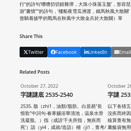
行“的詩句‘嘈嘈切切錯雜彈，大珠小珠落玉盤’，形
游”書憤”“的詩句，‘樓船夜雪瓜洲渡，鐵馬秋風大散
曾騎着披甲的戰馬在秋風中大敗金兵於大散關）單
Share This
Twitter
Facebook
LinkedIn
Emai
Related Posts
October 27, 2022
October 2
字謎謎底 2535-2540
字謎 253
2535. 脂（zhi1，油類/脂肪。白居易“長
以下各猜五個
恨歌”中詞句-春寒赐浴華清池，温泉水滑
沒疾而終
洗凝脂。）指（成語‘千夫所指，無疾而
核算查有無。
死’）詣（yi4，成就/造詣）稽（ji1，查考/
囊飯袋無