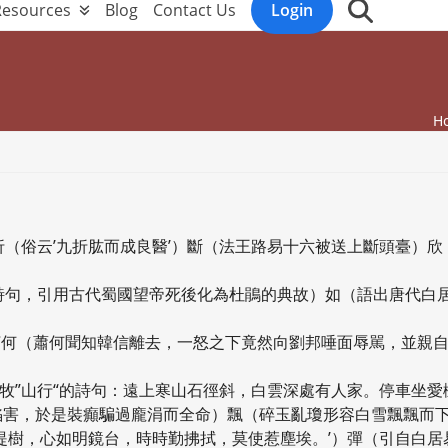
Resources
Blog
Contact Us
Login
H
句”）折（俗云’九折肱而成良醫’）斷（法王路易十六被送上斷頭臺）欣
商隱詩句，引用古代蜀國望帝死後化為杜鵑的典故）如（語出唐代白
來’）坷何（蕭何聞知韓信離去，一怒之下竟然向劉邦唾面辱駡，並親
人杜牧”山行“的詩句：遠上寒山石徑斜，白雲深處有人家。停車坐
陷害，於是裝癲騙過龐涓而全命）飄（碎玉亂瓊形容白雪飄飄而
身似菩提樹，心如明鏡台，時時勤拂拭，莫使惹塵埃。’）彈（引自白居