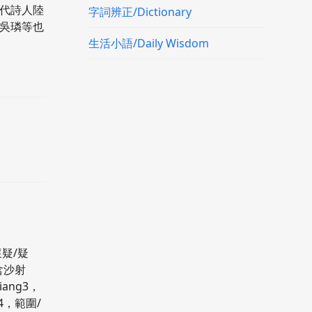
宋代詩人陸
字詞辨正/Dictionary
,吳璘等也
生活小語/Daily Wisdom
懷疑/疑
含沙射
ang3，
4，範圍/