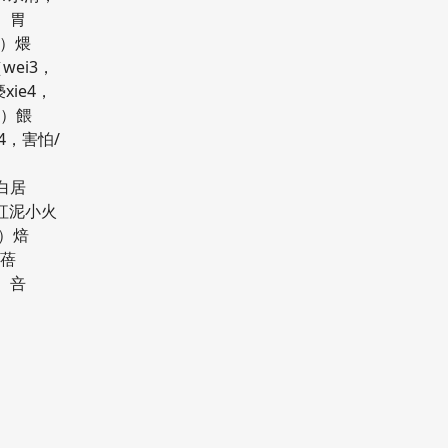
）胃
偎）煨
wei3，
ie4，
衣）餵
i4，害怕/
醅
白居
，紅泥小火
）焙
）蓓
3）咅