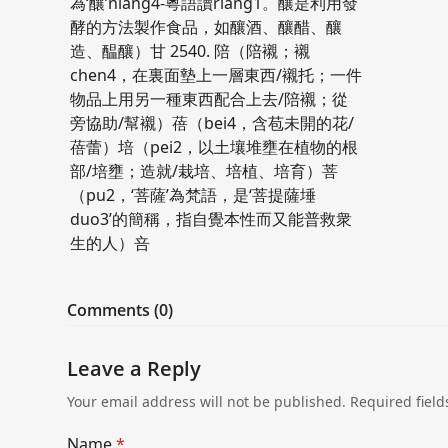
為‘釀’niang4-粵語讀riang1。釀是利用發
酵的方法製作食品，如釀酒、釀醋、釀
造、醖釀）甘 2540. 陪（陪襯；襯
chen4，在裏面墊上一層東西/襯托；一件
物品上用另一種東西配合上去/陪襯；從
旁協助/幫襯）蓓（bei4，含苞未開的花/
蓓蕾）培（pei2，以土壤堆壅在植物的根
部/培壅；造就/栽培、培植、培育）菩
（pu2，‘菩薩’為梵語，是‘菩提薩埵
duo3’的簡稱，指自覺本性而又能普救衆
生的人）咅
Comments (0)
Leave a Reply
Your email address will not be published.
Required fiel
Name
*