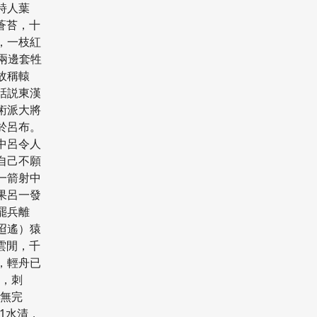
代詩人葉
印蒼苔，十
，一枝紅
前兩邊套牲
故稱轅
話説東漢
術派大將
於呂布。
中呂令人
自己不願
一箭射中
果呂一發
罷兵離
/迢遙）猿
彩雲閒，千
，輕舟已
4，刺
體無完
g1水清，