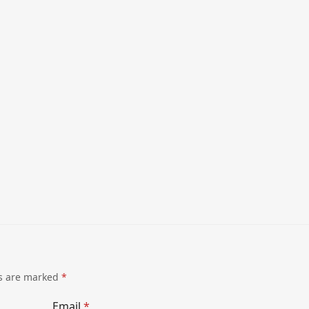
ds are marked
*
Email
*