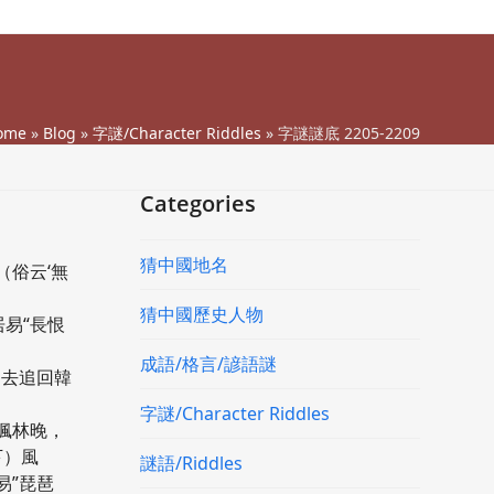
ome
»
Blog
»
字謎/Character Riddles
»
字謎謎底 2205-2209
Categories
猜中國地名
（俗云‘無
猜中國歷史人物
居易“長恨
成語/格言/諺語謎
自去追回韓
字謎/Character Riddles
愛楓林晚，
下）風
謎語/Riddles
易”琵琶