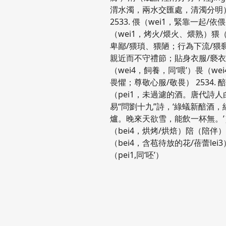
渭水濁，兩水交匯處，清濁分明
2533. 偎（wei1，緊靠一起/依
（wei1，烤火/煨火、煨熟）猥（
卑鄙/猥瑣、猥陋；行為下流/猥褻x
親近而不守禮節；貼身衣服/褻
（wei4，飼養，同‘喂’）畏（we
畏懼；尊敬心服/敬畏） 2534. 
（pei1，未過濾的酒。唐代詩人
易“問劉十九”詩，‘綠蟻新醅酒
爐。晚來天欲雪，能飲一杯無。’
（bei4，烘烤/烘焙）陪（陪伴
（bei4，含苞待放的花/蓓蕾lei
（pei1,同‘呸’）