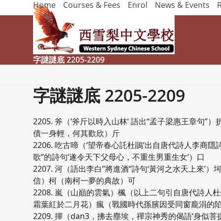
Home
Courses & Fees
Enrol
News & Events
Skip
to
content
字謎謎底 2205-2209
字謎謎底 2205-2209
2205. 斧（’斧斤以時入山林‘ 語出“孟子梁惠王章
債一身輕，何其歡欣）斤
2206. 吃古啼（‘望帝春心託杜鵑’出自唐代詩人李
歌”的詩句‘遂令天下父母心，不重生男重生女’）口
2207. 河（語出李白”將進酒“詩句‘黃河之水天上
信）柯（南柯一夢的典故）可
2208. 嵐（山巔的雲氣）楓（以上二句引自唐代詩
霜葉紅於二月花）瘋（戰國時代孫臏因受同窗龐涓的
2209. 撣（dan3，拂去塵埃，禪宗神秀的偈語‘