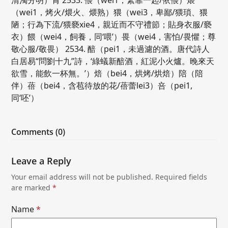
（wei1，烤火/煨火、煨熟）猥（wei3，卑鄙/猥瑣、猥
陋；行為下流/猥褻xie4，親近而不守禮節；貼身衣服/褻
衣）餵（wei4，飼養，同‘喂’）畏（wei4，害怕/畏懼；尊
敬心服/敬畏） 2534. 醅（pei1，未過濾的酒。唐代詩人
白居易“問劉十九”詩，‘綠蟻新醅酒，紅泥小火爐。晚來天
欲雪，能飲一杯無。’）焙（bei4，烘烤/烘焙）陪（陪
伴）蓓（bei4，含苞待放的花/蓓蕾lei3）咅（pei1,
同‘呸’）
Comments (0)
Leave a Reply
Your email address will not be published.
Required fields
are marked
*
Name
*