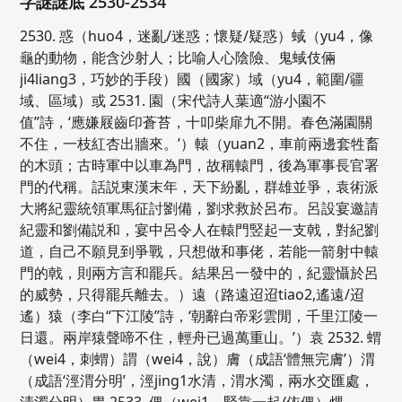
字謎謎底 2530-2534
2530. 惑（huo4，迷亂/迷惑；懷疑/疑惑）蜮（yu4，像
龜的動物，能含沙射人；比喻人心陰險、鬼蜮伎倆
ji4liang3，巧妙的手段）國（國家）域（yu4，範圍/疆
域、區域）或 2531. 園（宋代詩人葉適“游小園不
值”詩，‘應嫌屐齒印蒼苔，十叩柴扉九不開。春色滿園關
不住，一枝紅杏出牆來。’）轅（yuan2，車前兩邊套牲畜
的木頭；古時軍中以車為門，故稱轅門，後為軍事長官署
門的代稱。話説東漢末年，天下紛亂，群雄並爭，袁術派
大將紀靈統領軍馬征討劉備，劉求救於呂布。呂設宴邀請
紀靈和劉備説和，宴中呂令人在轅門竪起一支戟，對紀劉
道，自己不願見到爭戰，只想做和事佬，若能一箭射中轅
門的戟，則兩方言和罷兵。結果呂一發中的，紀靈懾於呂
的威勢，只得罷兵離去。）遠（路遠迢迢tiao2,遙遠/迢
遙）猿（李白“下江陵”詩，‘朝辭白帝彩雲閒，千里江陵一
日還。兩岸猿聲啼不住，輕舟已過萬重山。’）袁 2532. 蝟
（wei4，刺蝟）謂（wei4，說）膚（成語‘體無完膚’）渭
（成語‘涇渭分明’，涇jing1水清，渭水濁，兩水交匯處，
清濁分明）胃 2533. 偎（wei1，緊靠一起/依偎）煨