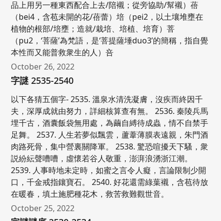
品上用另一種東西配合上去/陪襯；從旁協助/幫襯）蓓
（bei4，含苞未開的花/蓓蕾）培（pei2，以土壤堆壅在
植物的根部/培壅；造就/栽培、培植、培育）菩
（pu2，‘菩薩’為梵語，是‘菩提薩埵duo3’的簡稱，指自覺
本性而又能普救衆生的人）咅
October 26, 2022
字謎 2535-2540
以下各猜五個字- 2535. 溫泉水清洗凝膚，沒疾而終因千
夫，深厚成就由努力，詳細核算查有無。 2536. 秦陵兵馬
埋千古，酒囊飯袋無用處，為繭自縛待成蟲，情不自禁手
足舞。 2537. 人生若夢似飄雲，蘆葦薄膜表遠親，朱門酒
肉路死骨，集中營裏關降軍。 2538. 驚恐喧擾天下騷，衆
説紛紜聲嘈嘈，虛懷若谷人敬重，澎湃浪湧浙江潮。
2539. 人事時地未定時，如蜜之言令人癡，言論限制少開
口，千金戒指鑲寶石。 2540. 好花還需綠葉襯，含苞待放
在暖春，填土施肥種花木，救苦救難觀世音。
October 25, 2022