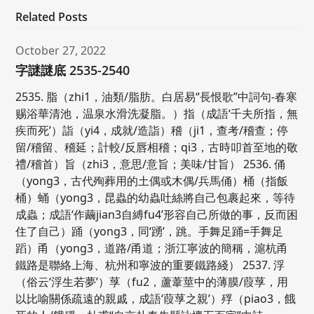
Related Posts
October 27, 2022
字謎謎底 2535-2540
2535. 脂（zhi1，油類/脂肪。白居易“長恨歌”中詞句-春寒
赐浴華清池，温泉水滑洗凝脂。）指（成語‘千夫所指，無
疾而死’）詣（yi4，成就/造詣）稽（ji1，查考/稽查；停
留/稽留、稽延；計較/反唇相稽；qi3，古時叩首至地的敬
禮/稽首）旨（zhi3，意思/意旨；美味/甘旨） 2536. 俑
（yong3，古代殉葬用的土偶或木偶/兵馬俑）桶（指飯
桶）蛹（yong3，昆蟲的幼蟲吐絲將自己包裹起來，等待
成蟲；成語‘作繭jian3自縛fu4’形容自己所做的事，反而困
住了自己）踊（yong3，同‘踴’，跳。手舞足踊=手舞足
蹈）甬（yong3，道路/甬道；浙江寧波的簡稱，滬杭甬
鐵路是聯絡上海、杭州和寧波的重要鐵路綫） 2537. 浮
（俗云‘浮生若夢’）莩（fu2，蘆葦莖中的薄膜/葭莩，用
以比喻關係疏遠的親戚，成語‘葭莩之親’）殍（piao3，餓