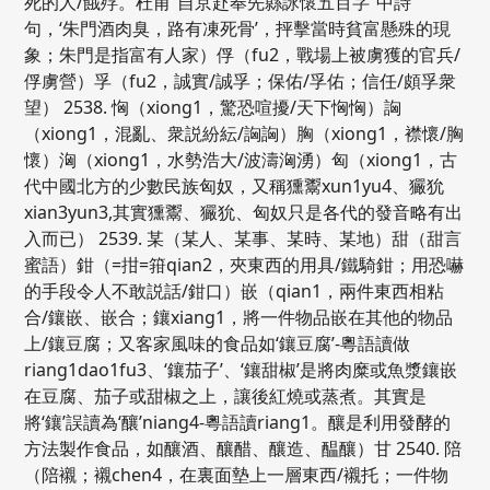
死的人/餓殍。杜甫“自京赴奉先縣詠懷五百字”中詩
句，‘朱門酒肉臭，路有凍死骨’，抨擊當時貧富懸殊的現
象；朱門是指富有人家）俘（fu2，戰場上被虜獲的官兵/
俘虜營）孚（fu2，誠實/誠孚；保佑/孚佑；信任/頗孚衆
望） 2538. 恟（xiong1，驚恐喧擾/天下恟恟）詾
（xiong1，混亂、衆説紛紜/詾詾）胸（xiong1，襟懷/胸
懷）洶（xiong1，水勢浩大/波濤洶湧）匈（xiong1，古
代中國北方的少數民族匈奴，又稱獯鬻xun1yu4、玁狁
xian3yun3,其實獯鬻、玁狁、匈奴只是各代的發音略有出
入而已） 2539. 某（某人、某事、某時、某地）甜（甜言
蜜語）鉗（=拑=箝qian2，夾東西的用具/鐵騎鉗；用恐嚇
的手段令人不敢説話/鉗口）嵌（qian1，兩件東西相粘
合/鑲嵌、嵌合；鑲xiang1，將一件物品嵌在其他的物品
上/鑲豆腐；又客家風味的食品如‘鑲豆腐’-粵語讀做
riang1dao1fu3、‘鑲茄子’、‘鑲甜椒’是將肉糜或魚漿鑲嵌
在豆腐、茄子或甜椒之上，讓後紅燒或蒸煮。其實是
將‘鑲’誤讀為‘釀’niang4-粵語讀riang1。釀是利用發酵的
方法製作食品，如釀酒、釀醋、釀造、醖釀）甘 2540. 陪
（陪襯；襯chen4，在裏面墊上一層東西/襯托；一件物