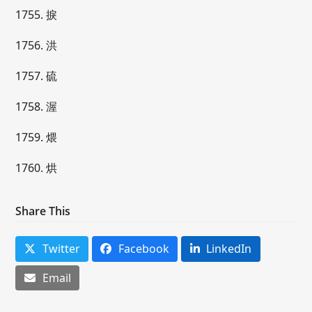
1755. 捩
1756. 洪
1757. 硫
1758. 渥
1759. 煨
1760. 烘
Share This
Twitter
Facebook
LinkedIn
Email