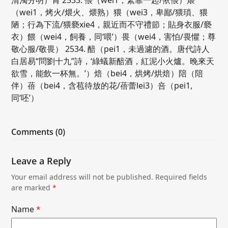
（wei1，烤火/煨火、煨熟）猥（wei3，卑鄙/猥瑣、猥
陋；行為下流/猥褻xie4，親近而不守禮節；貼身衣服/褻
衣）餵（wei4，飼養，同‘喂’）畏（wei4，害怕/畏懼；尊
敬心服/敬畏） 2534. 醅（pei1，未過濾的酒。唐代詩人
白居易“問劉十九”詩，‘綠蟻新醅酒，紅泥小火爐。晚來天
欲雪，能飲一杯無。’）焙（bei4，烘烤/烘焙）陪（陪
伴）蓓（bei4，含苞待放的花/蓓蕾lei3）咅（pei1,
同‘呸’）
Comments (0)
Leave a Reply
Your email address will not be published.
Required fields
are marked
*
Name
*