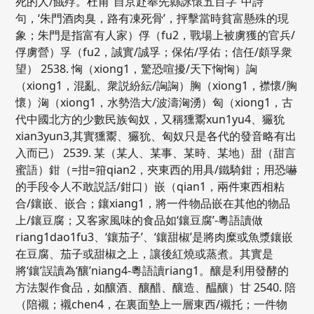
死的人/餓殍。杜甫“自京赴奉先縣詠懷五百字”中詩
句，‘朱門酒肉臭，路有凍死骨’，抨擊當時貧富懸殊的現
象；朱門是指富有人家）俘（fu2，戰場上被虜獲的官兵/
俘虜營）孚（fu2，誠實/誠孚；保佑/孚佑；信任/頗孚衆
望） 2538. 恟（xiong1，驚恐喧擾/天下恟恟）詾
（xiong1，混亂、衆説紛紜/詾詾）胸（xiong1，襟懷/胸
懷）洶（xiong1，水勢浩大/波濤洶湧）匈（xiong1，古
代中國北方的少數民族匈奴，又稱獯鬻xun1yu4、玁狁
xian3yun3,其實獯鬻、玁狁、匈奴只是各代的發音略有出
入而已） 2539. 某（某人、某事、某時、某地）甜（甜言
蜜語）鉗（=拑=箝qian2，夾東西的用具/鐵騎鉗；用恐嚇
的手段令人不敢説話/鉗口）嵌（qian1，兩件東西相粘
合/鑲嵌、嵌合；鑲xiang1，將一件物品嵌在其他的物品
上/鑲豆腐；又客家風味的食品如‘鑲豆腐’-粵語讀做
riang1dao1fu3、‘鑲茄子’、‘鑲甜椒’是將肉糜或魚漿鑲嵌
在豆腐、茄子或甜椒之上，讓後紅燒或蒸煮。其實是
將‘鑲’誤讀為‘釀’niang4-粵語讀riang1。釀是利用發酵的
方法製作食品，如釀酒、釀醋、釀造、醖釀）甘 2540. 陪
（陪襯；襯chen4，在裏面墊上一層東西/襯托；一件物