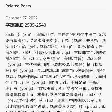
Related Posts
October 27, 2022
字謎謎底 2535-2540
2535. 脂（zhi1，油類/脂肪。白居易“長恨歌”中詞句-春寒
赐浴華清池，温泉水滑洗凝脂。）指（成語‘千夫所指，無
疾而死’）詣（yi4，成就/造詣）稽（ji1，查考/稽查；停
留/稽留、稽延；計較/反唇相稽；qi3，古時叩首至地的敬
禮/稽首）旨（zhi3，意思/意旨；美味/甘旨） 2536. 俑
（yong3，古代殉葬用的土偶或木偶/兵馬俑）桶（指飯
桶）蛹（yong3，昆蟲的幼蟲吐絲將自己包裹起來，等待
成蟲；成語‘作繭jian3自縛fu4’形容自己所做的事，反而困
住了自己）踊（yong3，同‘踴’，跳。手舞足踊=手舞足
蹈）甬（yong3，道路/甬道；浙江寧波的簡稱，滬杭甬
鐵路是聯絡上海、杭州和寧波的重要鐵路綫） 2537. 浮
（俗云‘浮生若夢’）莩（fu2，蘆葦莖中的薄膜/葭莩，用
以比喻關係疏遠的親戚，成語‘葭莩之親’）殍（piao3，餓