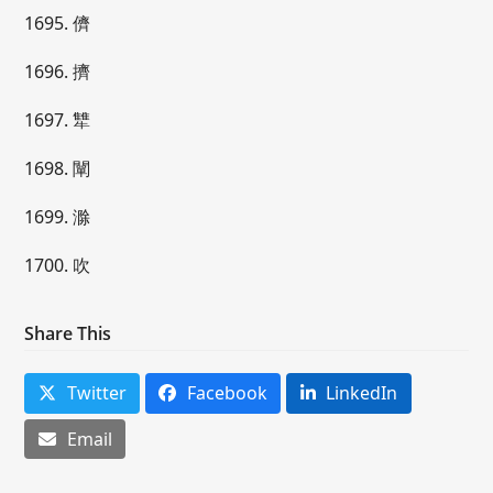
1695. 儕
1696. 擠
1697. 犨
1698. 闡
1699. 滁
1700. 吹
Share This
Twitter
Facebook
LinkedIn
Email