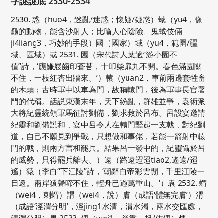
字謎謎底 2530-2534
2530. 惑（huo4，迷亂/迷惑；懷疑/疑惑）蜮（yu4，像
龜的動物，能含沙射人；比喻人心陰險、鬼蜮伎倆
ji4liang3，巧妙的手段）國（國家）域（yu4，範圍/疆
域、區域）或 2531. 園（宋代詩人葉適“游小園不
值”詩，‘應嫌屐齒印蒼苔，十叩柴扉九不開。春色滿園關
不住，一枝紅杏出牆來。’）轅（yuan2，車前兩邊套牲畜
的木頭；古時軍中以車為門，故稱轅門，後為軍事長官署
門的代稱。話説東漢末年，天下紛亂，群雄並爭，袁術派
大將紀靈統領軍馬征討劉備，劉求救於呂布。呂設宴邀請
紀靈和劉備説和，宴中呂令人在轅門竪起一支戟，對紀劉
道，自己不願見到爭戰，只想做和事佬，若能一箭射中轅
門的戟，則兩方言和罷兵。結果呂一發中的，紀靈懾於呂
的威勢，只得罷兵離去。）遠（路遠迢迢tiao2,遙遠/迢
遙）猿（李白“下江陵”詩，‘朝辭白帝彩雲閒，千里江陵一
日還。兩岸猿聲啼不住，輕舟已過萬重山。’）袁 2532. 蝟
（wei4，刺蝟）謂（wei4，說）膚（成語‘體無完膚’）渭
（成語‘涇渭分明’，涇jing1水清，渭水濁，兩水交匯處，
清濁分明）胃 2533. 偎（wei1，緊靠一起/依偎）煨