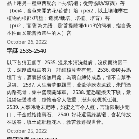
品上用另一種東西配合上去/陪襯；從旁協助/幫襯）蓓
（bei4，含苞未開的花/蓓蕾）培（pei2，以土壤堆壅在
植物的根部/培壅；造就/栽培、培植、培育）菩
（pu2，‘菩薩’為梵語，是‘菩提薩埵duo3’的簡稱，指自覺
本性而又能普救衆生的人）咅
October 26, 2022
字謎 2535-2540
以下各猜五個字- 2535. 溫泉水清洗凝膚，沒疾而終因千
夫，深厚成就由努力，詳細核算查有無。 2536. 秦陵兵馬
埋千古，酒囊飯袋無用處，為繭自縛待成蟲，情不自禁手
足舞。 2537. 人生若夢似飄雲，蘆葦薄膜表遠親，朱門酒
肉路死骨，集中營裏關降軍。 2538. 驚恐喧擾天下騷，衆
説紛紜聲嘈嘈，虛懷若谷人敬重，澎湃浪湧浙江潮。
2539. 人事時地未定時，如蜜之言令人癡，言論限制少開
口，千金戒指鑲寶石。 2540. 好花還需綠葉襯，含苞待放
在暖春，填土施肥種花木，救苦救難觀世音。
October 25, 2022