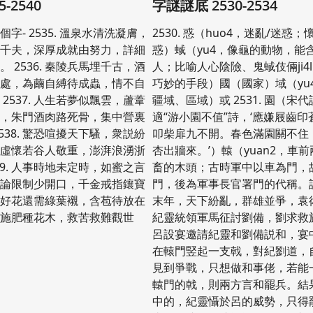
5-2540
字謎謎底 2530-2534
字- 2535. 溫泉水清洗凝膚，
2530. 惑（huo4，迷亂/迷惑；
因千夫，深厚成就由努力，詳細
惑）蜮（yu4，像龜的動物，能
 2536. 秦陵兵馬埋千古，酒
人；比喻人心陰險、鬼蜮伎倆ji4li
用處，為繭自縛待成蟲，情不自
巧妙的手段）國（國家）域（yu
2537. 人生若夢似飄雲，蘆葦
疆域、區域）或 2531. 園（宋
親，朱門酒肉路死骨，集中營裏
適“游小園不值”詩，‘應嫌屐齒
538. 驚恐喧擾天下騷，衆説紛
叩柴扉九不開。春色滿園關不住
，虛懷若谷人敬重，澎湃浪湧浙
杏出牆來。’）轅（yuan2，車
39. 人事時地未定時，如蜜之言
畜的木頭；古時軍中以車為門，
言論限制少開口，千金戒指鑲寶
門，後為軍事長官署門的代稱。
0. 好花還需綠葉襯，含苞待放在
末年，天下紛亂，群雄並爭，袁
土施肥種花木，救苦救難觀世
紀靈統領軍馬征討劉備，劉求救
呂設宴邀請紀靈和劉備説和，宴
在轅門竪起一支戟，對紀劉道，
見到爭戰，只想做和事佬，若能
轅門的戟，則兩方言和罷兵。結
中的，紀靈懾於呂的威勢，只得