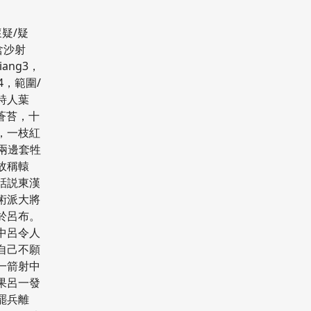
懷疑/疑
含沙射
ang3，
4，範圍/
代詩人葉
印蒼苔，十
，一枝紅
前兩邊套牲
故稱轅
話説東漢
術派大將
於呂布。
中呂令人
自己不願
一箭射中
果呂一發
罷兵離