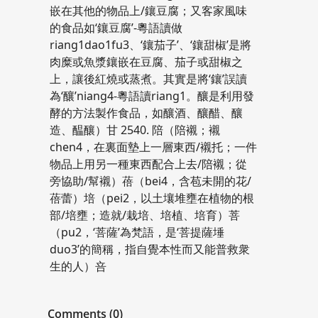
嵌在其他的物品上/鑲豆腐；又客家風味
的食品如‘鑲豆腐’-粵語讀做
riang1dao1fu3、‘鑲茄子’、‘鑲甜椒’是將
肉糜或魚漿鑲嵌在豆腐、茄子或甜椒之
上，讓後紅燒或蒸煮。其實是將‘鑲’誤讀
為‘釀’niang4-粵語讀riang1。釀是利用發
酵的方法製作食品，如釀酒、釀醋、釀
造、醖釀）甘 2540. 陪（陪襯；襯
chen4，在裏面墊上一層東西/襯托；一件
物品上用另一種東西配合上去/陪襯；從
旁協助/幫襯）蓓（bei4，含苞未開的花/
蓓蕾）培（pei2，以土壤堆壅在植物的根
部/培壅；造就/栽培、培植、培育）菩
（pu2，‘菩薩’為梵語，是‘菩提薩埵
duo3’的簡稱，指自覺本性而又能普救衆
生的人）咅
Comments (0)