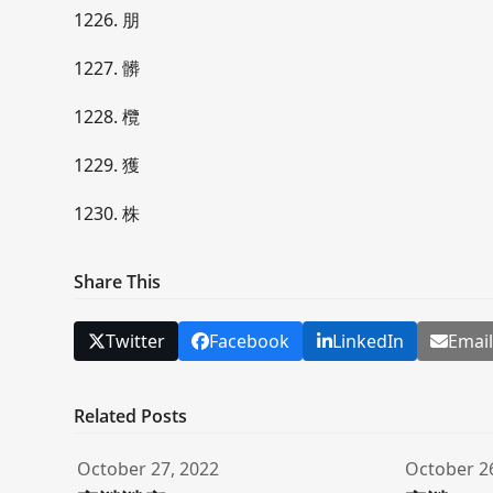
1226. 朋
1227. 髒
1228. 欖
1229. 獲
1230. 株
Share This
Twitter
Facebook
LinkedIn
Emai
Related Posts
October 27, 2022
October 2