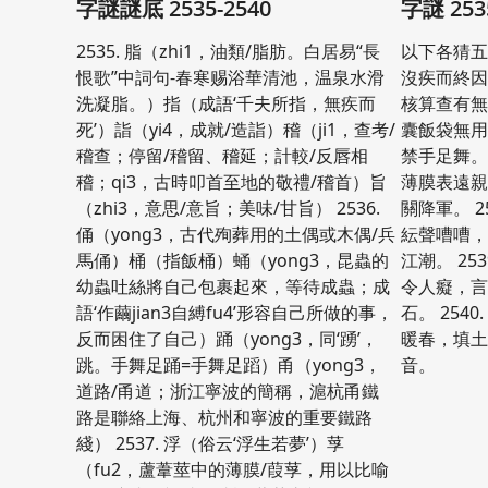
字謎謎底 2535-2540
字謎 253
2535. 脂（zhi1，油類/脂肪。白居易“長
以下各猜五個
恨歌”中詞句-春寒赐浴華清池，温泉水滑
沒疾而終
洗凝脂。）指（成語‘千夫所指，無疾而
核算查有無。
死’）詣（yi4，成就/造詣）稽（ji1，查考/
囊飯袋無
稽查；停留/稽留、稽延；計較/反唇相
禁手足舞。 
稽；qi3，古時叩首至地的敬禮/稽首）旨
薄膜表遠
（zhi3，意思/意旨；美味/甘旨） 2536.
關降軍。 2
俑（yong3，古代殉葬用的土偶或木偶/兵
紜聲嘈嘈
馬俑）桶（指飯桶）蛹（yong3，昆蟲的
江潮。 25
幼蟲吐絲將自己包裹起來，等待成蟲；成
令人癡，
語‘作繭jian3自縛fu4’形容自己所做的事，
石。 254
反而困住了自己）踊（yong3，同‘踴’，
暖春，填
跳。手舞足踊=手舞足蹈）甬（yong3，
音。
道路/甬道；浙江寧波的簡稱，滬杭甬鐵
路是聯絡上海、杭州和寧波的重要鐵路
綫） 2537. 浮（俗云‘浮生若夢’）莩
（fu2，蘆葦莖中的薄膜/葭莩，用以比喻