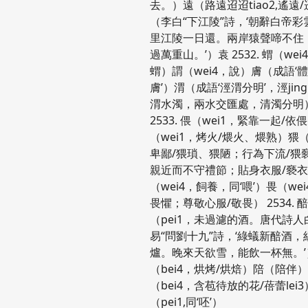
去。）遠（路遠迢迢tiao2,遙遠
（李白“下江陵”詩，‘朝辭白帝
里江陵一日還。兩岸猿聲啼不住
過萬重山。’）袁 2532. 蝟（wei
蝟）謂（wei4，說）膚（成語‘
膚’）渭（成語‘涇渭分明’，涇jin
渭水濁，兩水交匯處，清濁分明
2533. 偎（wei1，緊靠一起/依
（wei1，烤火/煨火、煨熟）猥（
卑鄙/猥瑣、猥陋；行為下流/猥褻x
親近而不守禮節；貼身衣服/褻
（wei4，飼養，同‘喂’）畏（we
畏懼；尊敬心服/敬畏） 2534. 
（pei1，未過濾的酒。唐代詩人
易“問劉十九”詩，‘綠蟻新醅酒
爐。晚來天欲雪，能飲一杯無。’
（bei4，烘烤/烘焙）陪（陪伴
（bei4，含苞待放的花/蓓蕾lei
（pei1,同‘呸’）