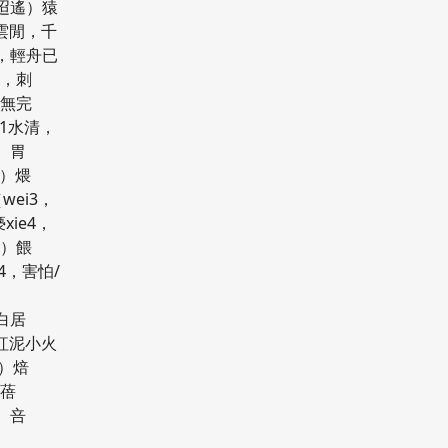
/迢遙）猿
彩雲閒，千
，輕舟已
4，刺
體無完
g1水清，
）胃
偎）煨
wei3，
ie4，
衣）餵
i4，害怕/
醅
白居
，紅泥小火
）焙
）蓓
3）咅