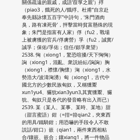
關係疏遠的親戚，成語‘葭莩之親’）殍
（piao3，餓死的人/餓殍。杜甫“自京赴
奉先縣詠懷五百字”中詩句，‘朱門酒肉
臭，路有凍死骨’，抨擊當時貧富懸殊的現
象；朱門是指富有人家）俘（fu2，戰場
上被虜獲的官兵/俘虜營）孚（fu2，誠實/
誠孚；保佑/孚佑；信任/頗孚衆望）
2538. 恟（xiong1，驚恐喧擾/天下恟恟）
詾（xiong1，混亂、衆説紛紜/詾詾）胸
（xiong1，襟懷/胸懷）洶（xiong1，水
勢浩大/波濤洶湧）匈（xiong1，古代中
國北方的少數民族匈奴，又稱獯鬻
xun1yu4、玁狁xian3yun3,其實獯鬻、玁
狁、匈奴只是各代的發音略有出入而已）
2539. 某（某人、某事、某時、某地）甜
（甜言蜜語）鉗（=拑=箝qian2，夾東西
的用具/鐵騎鉗；用恐嚇的手段令人不敢
説話/鉗口）嵌（qian1，兩件東西相粘
合/鑲嵌、嵌合；鑲xiang1，將一件物品