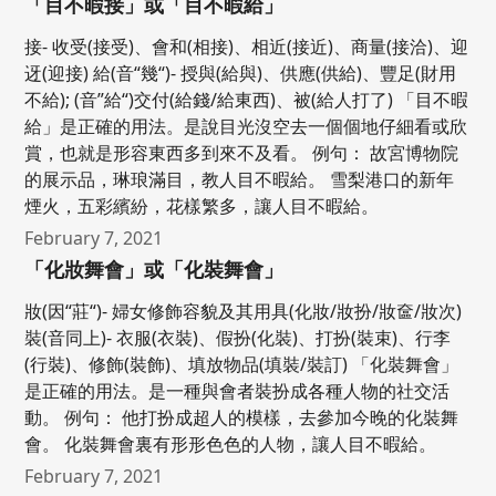
「目不暇接」或「目不暇給」
接- 收受(接受)、會和(相接)、相近(接近)、商量(接洽)、迎
迓(迎接) 給(音“幾“)- 授與(給與)、供應(供給)、豐足(財用
不給); (音”給“)交付(給錢/給東西)、被(給人打了) 「目不暇
給」是正確的用法。是說目光沒空去一個個地仔細看或欣
賞，也就是形容東西多到來不及看。 例句： 故宮博物院
的展示品，琳琅滿目，教人目不暇給。 雪梨港口的新年
煙火，五彩繽紛，花樣繁多，讓人目不暇給。
February 7, 2021
「化妝舞會」或「化裝舞會」
妝(因“莊“)- 婦女修飾容貌及其用具(化妝/妝扮/妝奩/妝次)
裝(音同上)- 衣服(衣裝)、假扮(化裝)、打扮(裝束)、行李
(行裝)、修飾(裝飾)、填放物品(填裝/裝訂) 「化裝舞會」
是正確的用法。是一種與會者裝扮成各種人物的社交活
動。 例句： 他打扮成超人的模樣，去參加今晚的化裝舞
會。 化裝舞會裏有形形色色的人物，讓人目不暇給。
February 7, 2021