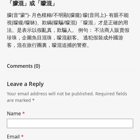
「朦混」或「矇混」
朦(音“蒙“)- 月色模糊/不明顯(朦朧) 矇(音同上)- 有眼不能
視(矇矓/矇昧)、欺瞞(矇騙/矇混) 「矇混」才是正確的用
法。是表示以假亂真，欺騙人。 例句： 不法商人販賣假
珍珠，企圖魚目混珠，矇混顧客。 逃犯假裝成外國游
客，混在旅行團裏，矇混追捕的警察。
Comments (0)
Leave a Reply
Your email address will not be published.
Required fields
are marked
*
Name
*
Email
*