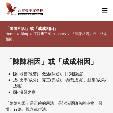
Ope
Clos
mob
mob
「陳陳相因」或「成成相因」
me
me
Home
»
Blog
»
字詞辨正/Dictionary
»
「陳陳相因」或「成成
相因」
「陳陳相因」或「成成相因」
陳- 老舊(陳舊)、敘述(陳述)、排列(陳設)
成- 比率(成分)、完工(完成)、功績(成功)、結果(成果/
成熟)
因- 沿襲之意
「陳陳相因」是正確的用法，是説沿襲陳舊的事物、習
慣、行為、觀念或作法。