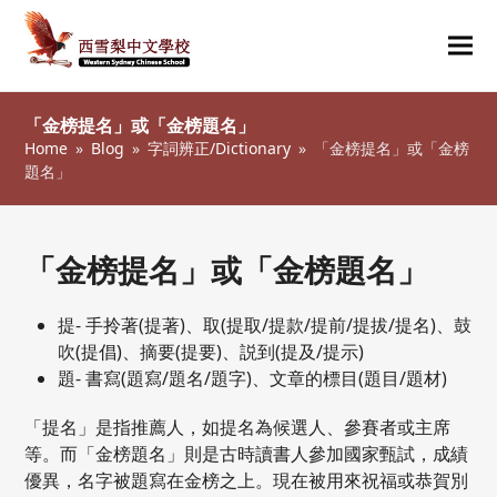
Ope
Clos
mob
mob
「金榜提名」或「金榜題名」
me
me
Home
»
Blog
»
字詞辨正/Dictionary
»
「金榜提名」或「金榜
題名」
「金榜提名」或「金榜題名」
提- 手拎著(提著)、取(提取/提款/提前/提拔/提名)、鼓
吹(提倡)、摘要(提要)、説到(提及/提示)
題- 書寫(題寫/題名/題字)、文章的標目(題目/題材)
「提名」是指推薦人，如提名為候選人、參賽者或主席
等。而「金榜題名」則是古時讀書人參加國家甄試，成績
優異，名字被題寫在金榜之上。現在被用來祝福或恭賀別