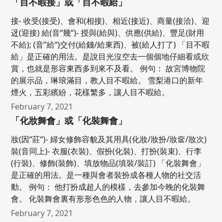
「目不暇接」或「目不暇給」
接- 收受(接受)、會和(相接)、相近(接近)、商量(接洽)、迎
迓(迎接) 給(音“幾“)- 授與(給與)、供應(供給)、豐足(財用
不給); (音”給“)交付(給錢/給東西)、被(給人打了) 「目不暇
給」是正確的用法。是說目光沒空去一個個地仔細看或欣
賞，也就是形容東西多到來不及看。 例句： 故宮博物院
的展示品，琳琅滿目，教人目不暇給。 雪梨港口的新年
煙火，五彩繽紛，花樣繁多，讓人目不暇給。
February 7, 2021
「化妝舞會」或「化裝舞會」
妝(因“莊“)- 婦女修飾容貌及其用具(化妝/妝扮/妝奩/妝次)
裝(音同上)- 衣服(衣裝)、假扮(化裝)、打扮(裝束)、行李
(行裝)、修飾(裝飾)、填放物品(填裝/裝訂) 「化裝舞會」
是正確的用法。是一種與會者裝扮成各種人物的社交活
動。 例句： 他打扮成超人的模樣，去參加今晚的化裝舞
會。 化裝舞會裏有形形色色的人物，讓人目不暇給。
February 7, 2021