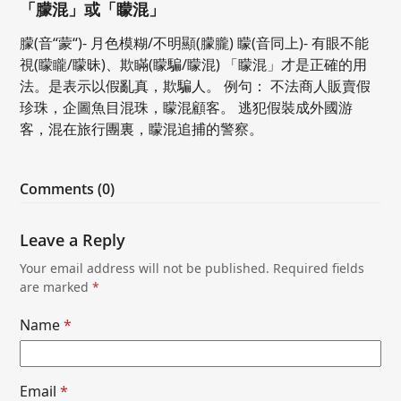
「朦混」或「矇混」
朦(音“蒙“)- 月色模糊/不明顯(朦朧) 矇(音同上)- 有眼不能
視(矇矓/矇昧)、欺瞞(矇騙/矇混) 「矇混」才是正確的用
法。是表示以假亂真，欺騙人。 例句： 不法商人販賣假
珍珠，企圖魚目混珠，矇混顧客。 逃犯假裝成外國游
客，混在旅行團裏，矇混追捕的警察。
Comments (0)
Leave a Reply
Your email address will not be published.
Required fields
are marked
*
Name
*
Email
*