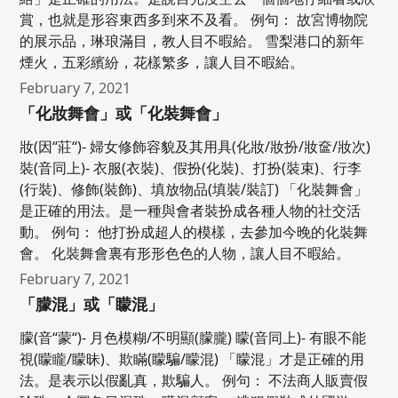
賞，也就是形容東西多到來不及看。 例句： 故宮博物院
的展示品，琳琅滿目，教人目不暇給。 雪梨港口的新年
煙火，五彩繽紛，花樣繁多，讓人目不暇給。
February 7, 2021
「化妝舞會」或「化裝舞會」
妝(因“莊“)- 婦女修飾容貌及其用具(化妝/妝扮/妝奩/妝次)
裝(音同上)- 衣服(衣裝)、假扮(化裝)、打扮(裝束)、行李
(行裝)、修飾(裝飾)、填放物品(填裝/裝訂) 「化裝舞會」
是正確的用法。是一種與會者裝扮成各種人物的社交活
動。 例句： 他打扮成超人的模樣，去參加今晚的化裝舞
會。 化裝舞會裏有形形色色的人物，讓人目不暇給。
February 7, 2021
「朦混」或「矇混」
朦(音“蒙“)- 月色模糊/不明顯(朦朧) 矇(音同上)- 有眼不能
視(矇矓/矇昧)、欺瞞(矇騙/矇混) 「矇混」才是正確的用
法。是表示以假亂真，欺騙人。 例句： 不法商人販賣假