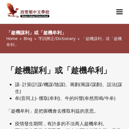
Ope
Clos
mob
mob
「趁機謀利」或「趁機牟利」
me
me
Home
»
Blog
»
字詞辨正/Dictionary
»
「趁機謀利」或「趁機
牟利」
「趁機謀利」或「趁機牟利」
謀- 計策(計謀/機謀/陰謀)、籌劃(籌謀/謀劃)、設法(謀
生)
牟(音同上)- 獲取(牟利)、牛的叫聲(牟然而鳴/牛牟)
「趁機牟利」是把握機會去獲取利益的意思。
疫情發生期間，有許多的不法商人趁機牟利。