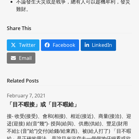
不論發生天災或是戰爭，總有人可以趁機牟利，發災
難財。
Share This
Twitter
Facebook
LinkedIn
Email
Related Posts
February 7, 2021
「目不暇接」或「目不暇給」
接- 收受(接受)、會和(相接)、相近(接近)、商量(接洽)、迎
迓(迎接) 給(音“幾“)- 授與(給與)、供應(供給)、豐足(財用
不給); (音”給“)交付(給錢/給東西)、被(給人打了) 「目不暇
給」是正確的用法。是說目光沒空去一個個地仔細看或欣