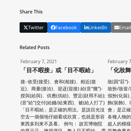
Share This
Twitter
Facebook
LinkedIn
Emai
Related Posts
February 7, 2021
February 7
「目不暇接」或「目不暇給」
「化妝
接- 收受(接受)、會和(相接)、相近(接
妝(因“莊“
近)、商量(接洽)、迎迓(迎接) 給(音“幾“)-
妝扮/妝奩/
授與(給與)、供應(供給)、豐足(財用不給);
假扮(化裝)
(音”給“)交付(給錢/給東西)、被(給人打了)
飾(裝飾)、
「目不暇給」是正確的用法。是說目光沒
會」是正
空去一個個地仔細看或欣賞，也就是形容
各種人物的
東西多到來不及看。 例句： 故宮博物院
超人的模樣
的展示品，琳琅滿目，教人目不暇給。 雪
裝舞會裏