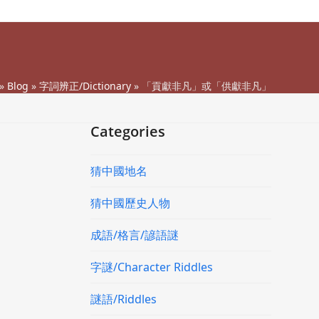
»
Blog
»
字詞辨正/Dictionary
»
「貢獻非凡」或「供獻非凡」
Categories
猜中國地名
猜中國歷史人物
成語/格言/諺語謎
字謎/Character Riddles
謎語/Riddles