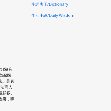
字詞辨正/Dictionary
生活小語/Daily Wisdom
) 矇(音
欺瞞(矇
用法。是表
不法商人
混顧客。
團裏，矇