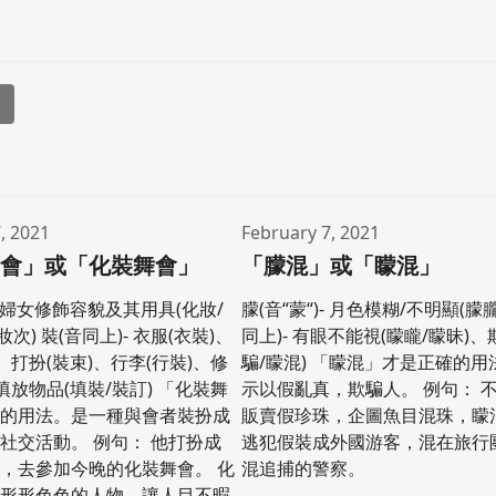
l
, 2021
February 7, 2021
舞會」或「化裝舞會」
「朦混」或「矇混」
)- 婦女修飾容貌及其用具(化妝/
朦(音“蒙“)- 月色模糊/不明顯(朦朧
妝次) 裝(音同上)- 衣服(衣裝)、
同上)- 有眼不能視(矇矓/矇昧)、
、打扮(裝束)、行李(行裝)、修
騙/矇混) 「矇混」才是正確的
填放物品(填裝/裝訂) 「化裝舞
示以假亂真，欺騙人。 例句： 
確的用法。是一種與會者裝扮成
販賣假珍珠，企圖魚目混珠，矇
社交活動。 例句： 他打扮成
逃犯假裝成外國游客，混在旅行
，去參加今晚的化裝舞會。 化
混追捕的警察。
有形形色色的人物，讓人目不暇