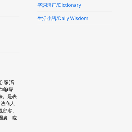
字詞辨正/Dictionary
生活小語/Daily Wisdom
) 矇(音
欺瞞(矇
用法。是表
不法商人
混顧客。
團裏，矇