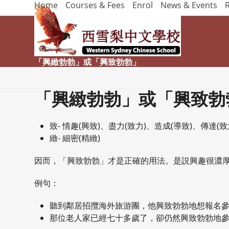
Home
Courses & Fees
Enrol
News & Events
Skip
to
content
「興緻勃勃」或「興致勃勃」
「興緻勃勃」或「興致勃
致- 情趣(興致)、盡力(致力)、造成(導致)、傳達(致
緻- 細密(精緻)
因而，「興致勃勃」才是正確的用法。是説興趣很濃
例句：
聽到鄰居招攬海外旅游團，他興致勃勃地想報名
那位老人家已經七十多歲了，卻仍然興致勃勃地