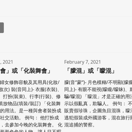
l
, 2021
February 7, 2021
舞會」或「化裝舞會」
「朦混」或「矇混」
)- 婦女修飾容貌及其用具(化妝/
朦(音“蒙“)- 月色模糊/不明顯(朦朧
妝次) 裝(音同上)- 衣服(衣裝)、
同上)- 有眼不能視(矇矓/矇昧)、
、打扮(裝束)、行李(行裝)、修
騙/矇混) 「矇混」才是正確的
填放物品(填裝/裝訂) 「化裝舞
示以假亂真，欺騙人。 例句： 
確的用法。是一種與會者裝扮成
販賣假珍珠，企圖魚目混珠，矇
社交活動。 例句： 他打扮成
逃犯假裝成外國游客，混在旅行
，去參加今晚的化裝舞會。 化
混追捕的警察。
有形形色色的人物，讓人目不暇