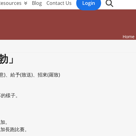
Resources
Blog
Contact Us
Login
Home
勃」
意)、給予(致送)、招來(羅致)
厚的樣子。
參加。
參加長跑比賽。