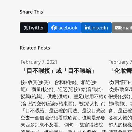
Share This
Twitter
Facebook
LinkedIn
Emai
Related Posts
February 7, 2021
February 7
「目不暇接」或「目不暇給」
「化妝
接- 收受(接受)、會和(相接)、相近(接
妝(因“莊“
近)、商量(接洽)、迎迓(迎接) 給(音“幾“)-
妝扮/妝奩/
授與(給與)、供應(供給)、豐足(財用不給);
假扮(化裝)
(音”給“)交付(給錢/給東西)、被(給人打了)
飾(裝飾)、
「目不暇給」是正確的用法。是說目光沒
會」是正
空去一個個地仔細看或欣賞，也就是形容
各種人物的
東西多到來不及看。 例句： 故宮博物院
超人的模樣
的展示品，琳琅滿目，教人目不暇給。 雪
裝舞會裏