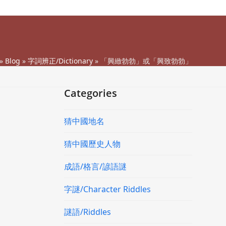
»
Blog
»
字詞辨正/Dictionary
»
「興緻勃勃」或「興致勃勃」
Categories
猜中國地名
猜中國歷史人物
成語/格言/諺語謎
字謎/Character Riddles
謎語/Riddles